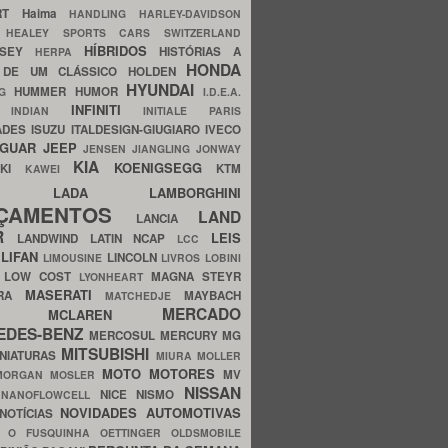
ERT
Haima
HANDLING
HARLEY-DAVIDSON
I
HEALEY SPORTS CARS SWITZERLAND
HÍBRIDOS
SSEY
HISTÓRIAS A
HERPA
HONDA
 DE UM CLÁSSICO
HOLDEN
HYUNDAI
HUMMER
HUMOR
NG
I.D.E.A.
INFINITI
IA
INDIAN
INITIALE PARIS
ADES
ISUZU
ITALDESIGN-GIUGIARO
IVECO
AGUAR
JEEP
JENSEN
JIANGLING
JONWAY
KIA
KOENIGSEGG
AKI
KTM
KAWEI
LADA
LAMBORGHINI
MHO
NÇAMENTOS
LAND
LANCIA
ER
LEIS
LANDWIND
LATIN NCAP
LCC
S
LIFAN
LINCOLN
LIMOUSINE
LIVROS
LOBINI
S
LOW COST
MAGNA STEYR
LYONHEART
MASERATI
DRA
MAYBACH
MATCHEDJE
MERCADO
ZDA
MCLAREN
EDES-BENZ
MERCOSUL
MERCURY
MG
MITSUBISHI
INIATURAS
MIURA
MOLLER
MOTO
MOTORES
MV
MORGAN
MOSLER
NISSAN
a
NICE
NISMO
NANOFLOWCELL
NOVIDADES AUTOMOTIVAS
NOTÍCIAS
C
O FUSQUINHA
OETTINGER
OLDSMOBILE