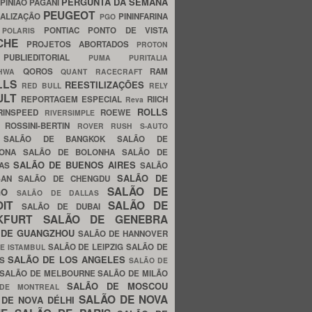
PERGUNTA DA SEMANA
PINIÃO
PAGANI
PEUGEOT
ALIZAÇÃO
PININFARINA
PGO
S
PONTIAC
PONTO DE VISTA
POLARIS
SCHE
PROJETOS ABORTADOS
PROTON
A
PUBLIEDITORIAL
PUMA
PURITALIA
QOROS
RAM
GHWA
QUANT
RACECRAFT
LLS
REESTILIZAÇÕES
RED BULL
RELY
ULT
REPORTAGEM ESPECIAL
RIICH
Reva
ROLLS
RINSPEED
ROEWE
RIVERSIMPLE
E
ROSSINI-BERTIN
ROVER
RUSH
S-AUTO
B
SALÃO DE BANGKOK
SALÃO DE
LONA
SALÃO DE BOLONHA
SALÃO DE
SALÃO DE BUENOS AIRES
LAS
SALÃO
SALÃO DE
SAN
SALÃO DE CHENGDU
SALÃO DE
AGO
SALÃO DE DALLAS
OIT
SALÃO DE
SALÃO DE DUBAI
NKFURT
SALÃO DE GENEBRA
 DE GUANGZHOU
SALÃO DE HANNOVER
SALÃO DE LEIPZIG
SALÃO DE
E ISTAMBUL
SALÃO DE LOS ANGELES
ES
SALÃO DE
SALÃO DE MELBOURNE
SALÃO DE MILÃO
SALÃO DE MOSCOU
 DE MONTREAL
SALÃO DE NOVA
 DE NOVA DÉLHI