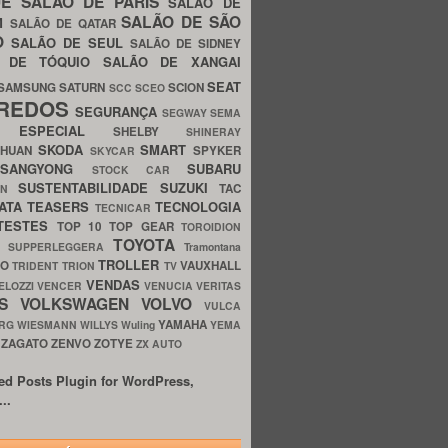
UE
SALÃO DE PARIS
SALÃO DE
SALÃO DE SÃO
IM
SALÃO DE QATAR
O
SALÃO DE SEUL
SALÃO DE SIDNEY
O DE TÓQUIO
SALÃO DE XANGAI
SEAT
SAMSUNG
SATURN
SCION
SCC
SCEO
REDOS
SEGURANÇA
SEGWAY
SEMA
E ESPECIAL
SHELBY
SHINERAY
SKODA
SMART
GHUAN
SPYKER
SKYCAR
SSANGYONG
SUBARU
STOCK CAR
SUSTENTABILIDADE
SUZUKI
TAC
WN
ATA
TEASERS
TECNOLOGIA
TECNICAR
TESTES
TOP 10
TOP GEAR
TOROIDION
TOYOTA
G SUPPERLEGGERA
Tramontana
TROLLER
TO
VAUXHALL
TRIDENT
TRION
TV
VENDAS
ELOZZI
VENCER
VENUCIA
VERITAS
OS
VOLKSWAGEN
VOLVO
VULCA
YAMAHA
URG
WIESMANN
WILLYS
Wuling
YEMA
ZAGATO
ZENVO
ZOTYE
O
ZX AUTO