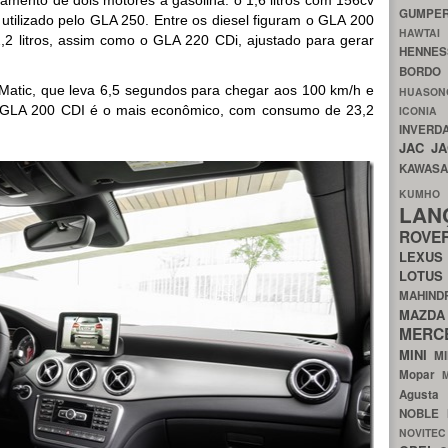
GUMP
 utilizado pelo GLA 250. Entre os diesel figuram o GLA 200
HAWTA
2 litros, assim como o GLA 220 CDi, ajustado para gerar
HENNE
BORDO
Matic, que leva 6,5 segundos para chegar aos 100 km/h e
HUASO
 GLA 200 CDI é o mais econômico, com consumo de 23,2
ICON
INVERD
JAC
J
KAWAS
KU
LA
ROV
LEXU
LOTU
MAHIN
MA
MERC
MINI
M
Mopar
Agust
NOBLE
NOVITE