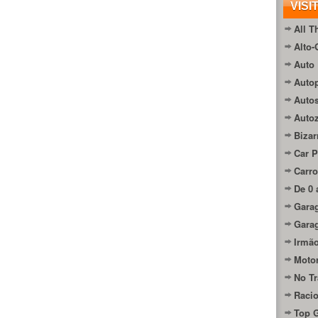
VISI
All T
Alto-
Auto 
Autop
Auto
Auto
Bizar
Car P
Carro
De 0 
Gara
Gara
Irmão
Moto
No Tr
Raci
Top 