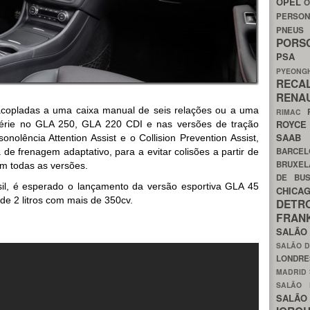
OPEL
O
PERSON
PNEU
POR
PS
PYEON
RECA
RENA
copladas a uma caixa manual de seis relações ou a uma
RIMAC
ROYC
érie no GLA 250, GLA 220 CDI e nas versões de tração
SAA
onolência Attention Assist e o Collision Prevention Assist,
BARCE
de frenagem adaptativo, para a evitar colisões a partir de
BRUXE
m todas as versões.
DE BU
il, é esperado o lançamento da versão esportiva GLA 45
CHIC
e 2 litros com mais de 350cv.
DETR
FRA
SALÃO
SALÃO D
LONDR
MADRID
SALÃO
SALÃO