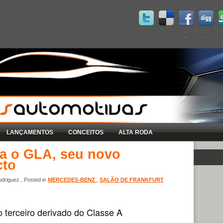
LANÇAMENTOS
CONCEITOS
ALTA RODA
za o GLA, seu novo
cto
driguez , Posted in
MERCEDES-BENZ
,
SALÃO DE FRANKFURT
 terceiro derivado do Classe A