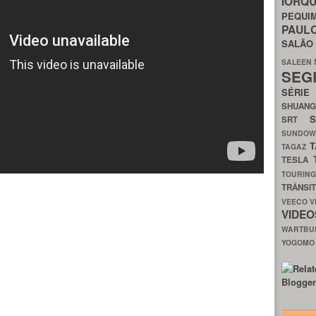
IORQ
PEQU
PAUL
SALÃ
SALEEN
SEG
SÉRI
SHUAN
SRT
SUNDO
T
TAGAZ
TESLA
TOURIN
TRÂNSI
VEECO
V
VIDE
WARTB
YOGOM