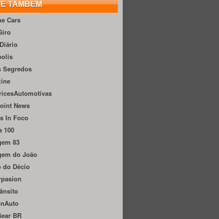
TE TAMBÉM
he Cars
Giro
Diário
olis
s Segredos
zine
ricesAutomotivas
oint News
s In Foco
a 100
gem 83
gem do João
 do Décio
rpasion
ânsito
onAuto
Gear BR