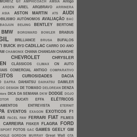
MORITZ GT
Antigo
AMPHICOACH
AMSIA
ARIEL
ARQBRAVO
A
ARDEN
ARRINERA
AUDI
ASTON MARTIN
O
ASIA
ATS
AVALIAÇÃO
BILISMO
AUTÔNOMOS
BAC
BENTLEY
BERTONE
BAOJUN
BEIJING
BMW
BRABUS
A
BORGWARD
BOWLER
SIL
BRILLIANCE
BUFALOS
BRUSA
TI
BUICK
CADILLAC
BYD
CARRO DO ANO
HAM
CHANA
CHANGAN
CHANGHE
CHAMONIX
CHEVROLET
ERY
CHRYSLER
ROEN
CLÁSSICOS
CN AUTO
CLIMAX
CIAIS
COMERCIAL ANTIGO
COMPARATIVO
CEITOS
CURIOSIDADES
DACIA
OO
DAHIATSU
DAIMLER
DAFRA
DAIHATSU
N
DE TOMASO
DENZA
DC DESIGN
DELOREAN
DODGE
DICA DA SEMANA
otors
DKW
DOJO
ELÉTRICOS
DUCATI
EFFA
MOTOR
ACAMENTOS
ENTREVISTA
ETERNIT
PA
EVENTOS
EXOTICOS
F1
EXAGON
FIAT
CAS
FERRARI
FILMES
FACEL
FAW
FORD
E CARREIRA
FLAGRA
FISKER
GAMES
GEELY
GM
FOTOS
ESPORT
GAC
Great Wall
OOGLE
GORDON MURRAY
GTA