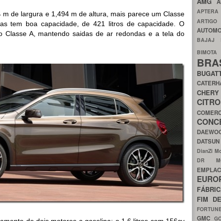
AMG
A
APTER
m de largura e 1,494 m de altura, mais parece um Classe
ARTIG
as tem boa capacidade, de 421 litros de capacidade. O
AUTOMO
 o Classe A, mantendo saidas de ar redondas e a tela do
BAJAJ
BIMOT
BRA
BUGAT
CATER
CH
CIT
COMER
CON
DAEW
DATSU
DianZi M
DR 
EMPL
EURO
FÁBRI
FIM D
FORTUN
GMC
G
mento de dois motores a gasolina: o 1,6 litros com 156cv