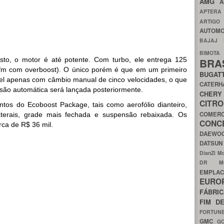
AMG
A
APTER
ARTIG
AUTOMO
BAJAJ
BIMOT
to, o motor é até potente. Com turbo, ele entrega 125
BRA
gfm com overboost). O único porém é que em um primeiro
BUGAT
el apenas com câmbio manual de cinco velocidades, o que
CATER
rsão automática será lançada posteriormente.
CH
CIT
os do Ecoboost Package, tais como aerofólio dianteiro,
COMER
laterais, grade mais fechada e suspensão rebaixada. Os
CON
rca de R$ 36 mil.
DAEW
DATSU
DianZi M
DR 
EMPL
EURO
FÁBRI
FIM D
FORTUN
GMC
G