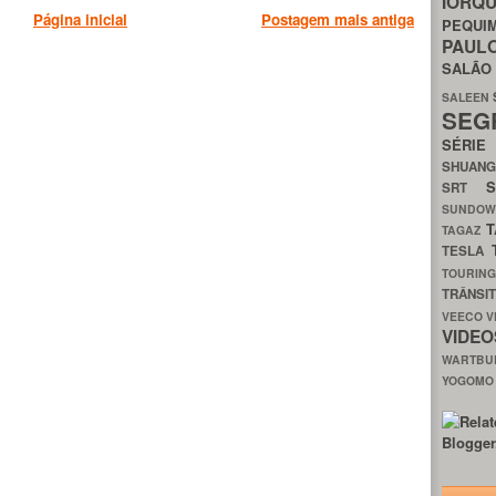
IORQ
Página inicial
Postagem mais antiga
PEQU
PAUL
SALÃ
SALEEN
SEG
SÉRI
SHUAN
SRT
SUNDO
T
TAGAZ
TESLA
TOURIN
TRÂNSI
VEECO
V
VIDE
WARTB
YOGOM