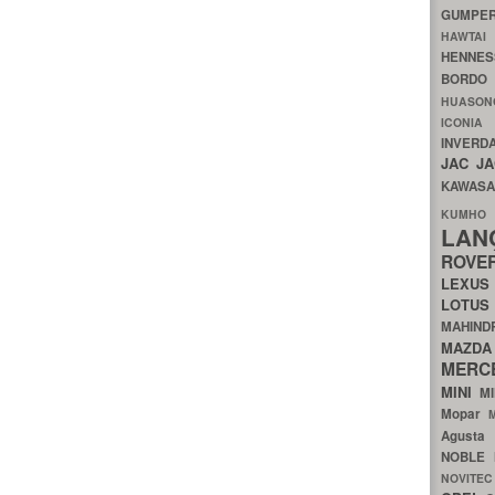
GUMP
HAWTA
HENNE
BORDO
HUASO
ICON
INVERD
JAC
J
KAWAS
KU
LA
ROV
LEXU
LOTU
MAHIN
MA
MERC
MINI
M
Mopar
Agust
NOBLE
NOVITE