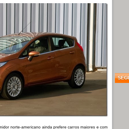
SEG
idor norte-americano ainda prefere carros maiores e com