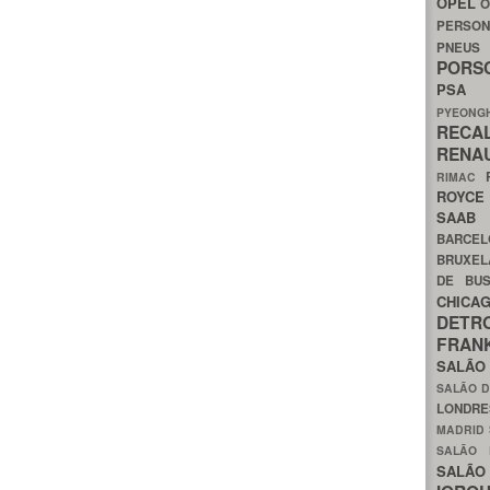
OPEL
O
PERSON
PNEU
POR
PS
PYEON
RECA
RENA
RIMAC
ROYC
SAA
BARCE
BRUXE
DE BU
CHIC
DETR
FRA
SALÃO
SALÃO D
LONDR
MADRID
SALÃO
SALÃO