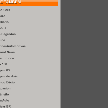
TE TAMBÉM
he Cars
Giro
Diário
olis
s Segredos
zine
ricesAutomotivas
oint News
s In Foco
a 100
gem 83
gem do João
 do Décio
rpasion
ânsito
onAuto
Gear BR