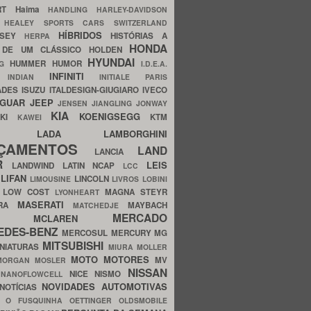
ERT
Haima
HANDLING
HARLEY-DAVIDSON
I
HEALEY SPORTS CARS SWITZERLAND
HÍBRIDOS
SSEY
HISTÓRIAS A
HERPA
HONDA
 DE UM CLÁSSICO
HOLDEN
HYUNDAI
HUMMER
HUMOR
NG
I.D.E.A.
INFINITI
IA
INDIAN
INITIALE PARIS
ADES
ISUZU
ITALDESIGN-GIUGIARO
IVECO
AGUAR
JEEP
JENSEN
JIANGLING
JONWAY
KIA
KOENIGSEGG
AKI
KTM
KAWEI
LADA
LAMBORGHINI
MHO
NÇAMENTOS
LAND
LANCIA
ER
LEIS
LANDWIND
LATIN NCAP
LCC
S
LIFAN
LINCOLN
LIMOUSINE
LIVROS
LOBINI
S
LOW COST
MAGNA STEYR
LYONHEART
MASERATI
DRA
MAYBACH
MATCHEDJE
MERCADO
ZDA
MCLAREN
EDES-BENZ
MERCOSUL
MERCURY
MG
MITSUBISHI
INIATURAS
MIURA
MOLLER
MOTO
MOTORES
MV
MORGAN
MOSLER
NISSAN
a
NICE
NISMO
NANOFLOWCELL
NOVIDADES AUTOMOTIVAS
NOTÍCIAS
C
O FUSQUINHA
OETTINGER
OLDSMOBILE