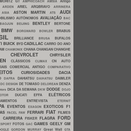
MORITZ GT
Antigo
AMPHICOACH
AMSIA
ARIEL
ARQBRAVO
A
ARDEN
ARRINERA
AUDI
ASTON MARTIN
O
ASIA
ATS
AVALIAÇÃO
BILISMO
AUTÔNOMOS
BAC
BENTLEY
BERTONE
BAOJUN
BEIJING
BMW
BRABUS
A
BORGWARD
BOWLER
SIL
BRILLIANCE
BUFALOS
BRUSA
TI
BUICK
CADILLAC
BYD
CARRO DO ANO
HAM
CHANA
CHANGAN
CHANGHE
CHAMONIX
CHEVROLET
ERY
CHRYSLER
ROEN
CLÁSSICOS
CN AUTO
CLIMAX
CIAIS
COMERCIAL ANTIGO
COMPARATIVO
CEITOS
CURIOSIDADES
DACIA
OO
DAHIATSU
DAIMLER
DAFRA
DAIHATSU
N
DE TOMASO
DENZA
DC DESIGN
DELOREAN
DODGE
DICA DA SEMANA
otors
DKW
DOJO
ELÉTRICOS
DUCATI
EFFA
MOTOR
ACAMENTOS
ENTREVISTA
ETERNIT
PA
EVENTOS
EXOTICOS
F1
EXAGON
FIAT
CAS
FERRARI
FILMES
FACEL
FAW
FORD
E CARREIRA
FLAGRA
FISKER
GAMES
GEELY
GM
FOTOS
ESPORT
GAC
Great Wall
OOGLE
GORDON MURRAY
GTA