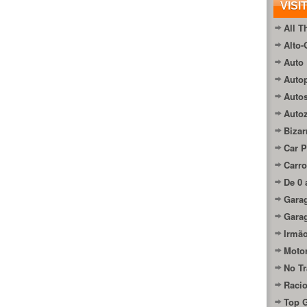
VISI
All T
Alto-
Auto 
Autop
Auto
Auto
Bizar
Car P
Carro
De 0 
Gara
Gara
Irmão
Moto
No Tr
Raci
Top 