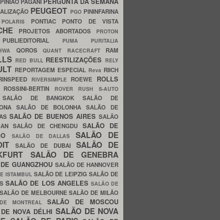
PERGUNTA DA SEMANA
PINIÃO
PAGANI
PEUGEOT
ALIZAÇÃO
PININFARINA
PGO
S
PONTIAC
PONTO DE VISTA
POLARIS
SCHE
PROJETOS ABORTADOS
PROTON
A
PUBLIEDITORIAL
PUMA
PURITALIA
QOROS
RAM
GHWA
QUANT
RACECRAFT
LLS
REESTILIZAÇÕES
RED BULL
RELY
ULT
REPORTAGEM ESPECIAL
RIICH
Reva
ROLLS
RINSPEED
ROEWE
RIVERSIMPLE
E
ROSSINI-BERTIN
ROVER
RUSH
S-AUTO
B
SALÃO DE BANGKOK
SALÃO DE
LONA
SALÃO DE BOLONHA
SALÃO DE
SALÃO DE BUENOS AIRES
LAS
SALÃO
SALÃO DE
SAN
SALÃO DE CHENGDU
SALÃO DE
AGO
SALÃO DE DALLAS
OIT
SALÃO DE
SALÃO DE DUBAI
NKFURT
SALÃO DE GENEBRA
 DE GUANGZHOU
SALÃO DE HANNOVER
SALÃO DE LEIPZIG
SALÃO DE
E ISTAMBUL
SALÃO DE LOS ANGELES
ES
SALÃO DE
SALÃO DE MELBOURNE
SALÃO DE MILÃO
SALÃO DE MOSCOU
 DE MONTREAL
SALÃO DE NOVA
 DE NOVA DÉLHI