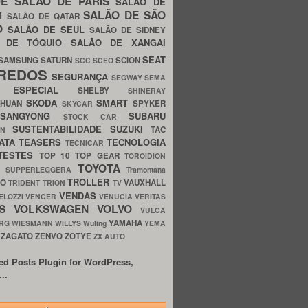
UE
SALÃO DE PARIS
SALÃO DE
SALÃO DE SÃO
IM
SALÃO DE QATAR
O
SALÃO DE SEUL
SALÃO DE SIDNEY
O DE TÓQUIO
SALÃO DE XANGAI
SEAT
SAMSUNG
SATURN
SCION
SCC
SCEO
REDOS
SEGURANÇA
SEGWAY
SEMA
E ESPECIAL
SHELBY
SHINERAY
SKODA
SMART
GHUAN
SPYKER
SKYCAR
SSANGYONG
SUBARU
STOCK CAR
SUSTENTABILIDADE
SUZUKI
TAC
WN
ATA
TEASERS
TECNOLOGIA
TECNICAR
TESTES
TOP 10
TOP GEAR
TOROIDION
TOYOTA
G SUPPERLEGGERA
Tramontana
TROLLER
TO
VAUXHALL
TRIDENT
TRION
TV
VENDAS
ELOZZI
VENCER
VENUCIA
VERITAS
OS
VOLKSWAGEN
VOLVO
VULCA
YAMAHA
URG
WIESMANN
WILLYS
Wuling
YEMA
ZAGATO
ZENVO
ZOTYE
O
ZX AUTO