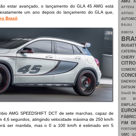
AMG
A
são estar avançado, o lançamento do GLA 45 AMG está
APTER
5, exatamente um ano depois do lançamento do GLA que,
ARTIG
o Brasil
.
AUTOMO
BAJAJ
BIMOT
BRA
BUGAT
CATER
CH
CIT
COMER
CON
DAEW
DATSU
DianZi M
DR 
EMPL
EURO
câmbio AMG SPEEDSHIFT DCT de sete marchas, capaz de
FÁBRI
m 4,6 segundos, atingindo velocidade máxima de 250 km/h
FIM D
rá ser mantida, mas o 0 a 100 km/h é estimado em 5
FORTUN
GMC
G