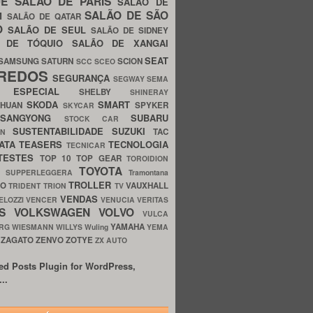
UE
SALÃO DE PARIS
SALÃO DE
SALÃO DE SÃO
IM
SALÃO DE QATAR
O
SALÃO DE SEUL
SALÃO DE SIDNEY
O DE TÓQUIO
SALÃO DE XANGAI
SEAT
SAMSUNG
SATURN
SCION
SCC
SCEO
REDOS
SEGURANÇA
SEGWAY
SEMA
E ESPECIAL
SHELBY
SHINERAY
SKODA
SMART
GHUAN
SPYKER
SKYCAR
SSANGYONG
SUBARU
STOCK CAR
SUSTENTABILIDADE
SUZUKI
TAC
WN
ATA
TEASERS
TECNOLOGIA
TECNICAR
TESTES
TOP 10
TOP GEAR
TOROIDION
TOYOTA
G SUPPERLEGGERA
Tramontana
TROLLER
TO
VAUXHALL
TRIDENT
TRION
TV
VENDAS
ELOZZI
VENCER
VENUCIA
VERITAS
OS
VOLKSWAGEN
VOLVO
VULCA
YAMAHA
URG
WIESMANN
WILLYS
Wuling
YEMA
ZAGATO
ZENVO
ZOTYE
O
ZX AUTO