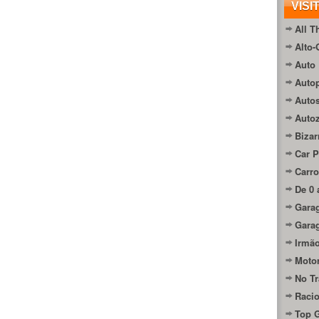
VISI
All T
Alto-
Auto 
Autop
Auto
Auto
Bizar
Car P
Carro
De 0 
Gara
Gara
Irmão
Moto
No Tr
Raci
Top 