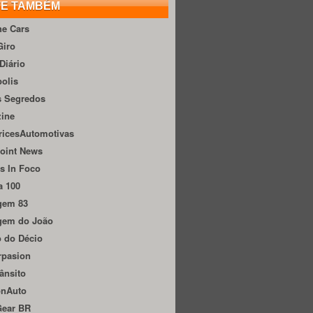
TE TAMBÉM
he Cars
Giro
Diário
olis
s Segredos
zine
ricesAutomotivas
oint News
s In Foco
a 100
gem 83
gem do João
 do Décio
rpasion
ânsito
onAuto
Gear BR