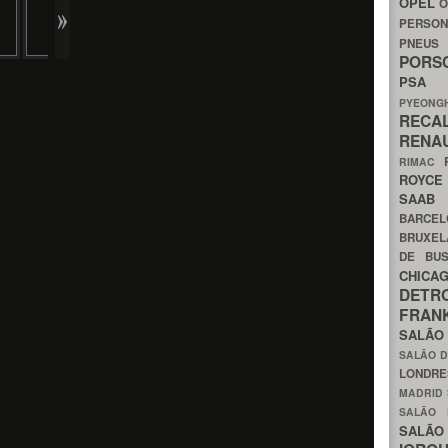
OPEL
O
PERSON
PNEU
POR
PS
PYEON
RECA
RENA
RIMAC
ROYC
SAA
BARCE
BRUXE
DE BU
CHIC
DETR
FRA
SALÃO
SALÃO D
LONDR
MADRID
SALÃO
SALÃO