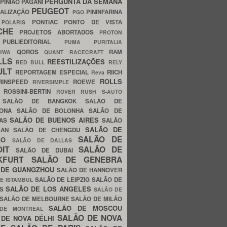
PERGUNTA DA SEMANA
PINIÃO
PAGANI
PEUGEOT
ALIZAÇÃO
PININFARINA
PGO
S
PONTIAC
PONTO DE VISTA
POLARIS
SCHE
PROJETOS ABORTADOS
PROTON
A
PUBLIEDITORIAL
PUMA
PURITALIA
QOROS
RAM
GHWA
QUANT
RACECRAFT
LLS
REESTILIZAÇÕES
RED BULL
RELY
ULT
REPORTAGEM ESPECIAL
RIICH
Reva
ROLLS
RINSPEED
ROEWE
RIVERSIMPLE
E
ROSSINI-BERTIN
ROVER
RUSH
S-AUTO
B
SALÃO DE BANGKOK
SALÃO DE
LONA
SALÃO DE BOLONHA
SALÃO DE
SALÃO DE BUENOS AIRES
LAS
SALÃO
SALÃO DE
SAN
SALÃO DE CHENGDU
SALÃO DE
AGO
SALÃO DE DALLAS
OIT
SALÃO DE
SALÃO DE DUBAI
NKFURT
SALÃO DE GENEBRA
 DE GUANGZHOU
SALÃO DE HANNOVER
SALÃO DE LEIPZIG
SALÃO DE
E ISTAMBUL
SALÃO DE LOS ANGELES
ES
SALÃO DE
SALÃO DE MELBOURNE
SALÃO DE MILÃO
SALÃO DE MOSCOU
 DE MONTREAL
SALÃO DE NOVA
 DE NOVA DÉLHI