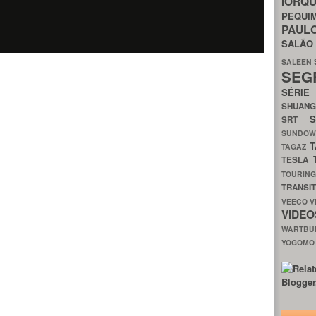
IORQ
PEQU
PAUL
SALÃ
SALEEN
SEG
SÉRI
SHUAN
SRT
SUNDO
T
TAGAZ
TESLA
TOURIN
TRÂNSI
VEECO
V
VIDE
WARTB
YOGOM