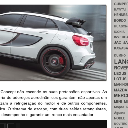
GUMP
HAWTA
HENNE
BORDO
HUASO
ICON
INVERD
JAC
J
KAWAS
KU
LA
ROV
LEXU
LOTU
MAHIN
MA
Concept não esconde as suas pretensões esportivas. As
MERC
érie de adereços aerodinâmicos garantem não apenas um
MINI
M
izam a refrigeração do motor e de outros componentes,
Mopar
ica. O sistema de escape, com duas saídas retangulares,
Agust
r desempenho e garantir um ronco mais encantador.
NOBLE
NOVITE