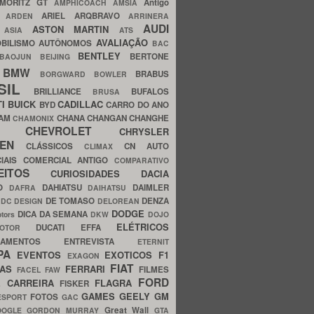
MORITZ GT
Antigo
AMPHICOACH
AMSIA
ARIEL
ARQBRAVO
A
ARDEN
ARRINERA
AUDI
ASTON MARTIN
O
ASIA
ATS
AVALIAÇÃO
BILISMO
AUTÔNOMOS
BAC
BENTLEY
BERTONE
BAOJUN
BEIJING
BMW
BRABUS
A
BORGWARD
BOWLER
SIL
BRILLIANCE
BUFALOS
BRUSA
TI
BUICK
CADILLAC
BYD
CARRO DO ANO
HAM
CHANA
CHANGAN
CHANGHE
CHAMONIX
CHEVROLET
ERY
CHRYSLER
ROEN
CLÁSSICOS
CN AUTO
CLIMAX
CIAIS
COMERCIAL ANTIGO
COMPARATIVO
CEITOS
CURIOSIDADES
DACIA
OO
DAHIATSU
DAIMLER
DAFRA
DAIHATSU
N
DE TOMASO
DENZA
DC DESIGN
DELOREAN
DODGE
DICA DA SEMANA
otors
DKW
DOJO
ELÉTRICOS
DUCATI
EFFA
MOTOR
ACAMENTOS
ENTREVISTA
ETERNIT
PA
EVENTOS
EXOTICOS
F1
EXAGON
FIAT
CAS
FERRARI
FILMES
FACEL
FAW
FORD
E CARREIRA
FLAGRA
FISKER
GAMES
GEELY
GM
FOTOS
ESPORT
GAC
Great Wall
OOGLE
GORDON MURRAY
GTA