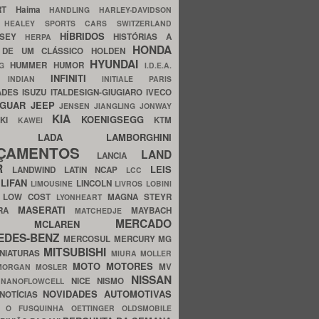
ERT
Haima
HANDLING
HARLEY-DAVIDSON
I
HEALEY SPORTS CARS SWITZERLAND
HÍBRIDOS
SSEY
HISTÓRIAS A
HERPA
HONDA
 DE UM CLÁSSICO
HOLDEN
HYUNDAI
HUMMER
HUMOR
NG
I.D.E.A.
INFINITI
IA
INDIAN
INITIALE PARIS
ADES
ISUZU
ITALDESIGN-GIUGIARO
IVECO
AGUAR
JEEP
JENSEN
JIANGLING
JONWAY
KIA
KOENIGSEGG
AKI
KTM
KAWEI
LADA
LAMBORGHINI
MHO
NÇAMENTOS
LAND
LANCIA
ER
LEIS
LANDWIND
LATIN NCAP
LCC
S
LIFAN
LINCOLN
LIMOUSINE
LIVROS
LOBINI
S
LOW COST
MAGNA STEYR
LYONHEART
MASERATI
DRA
MAYBACH
MATCHEDJE
MERCADO
ZDA
MCLAREN
EDES-BENZ
MERCOSUL
MERCURY
MG
MITSUBISHI
INIATURAS
MIURA
MOLLER
MOTO
MOTORES
MV
MORGAN
MOSLER
NISSAN
a
NICE
NISMO
NANOFLOWCELL
NOVIDADES AUTOMOTIVAS
NOTÍCIAS
C
O FUSQUINHA
OETTINGER
OLDSMOBILE