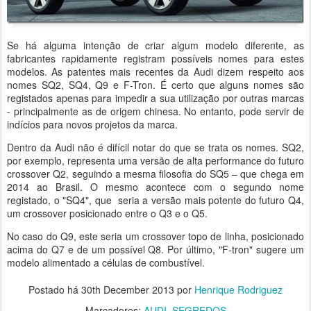
Se há alguma intenção de criar algum modelo diferente, as
fabricantes rapidamente registram possíveis nomes para estes
modelos. As patentes mais recentes da Audi dizem respeito aos
nomes SQ2, SQ4, Q9 e F-Tron. É certo que alguns nomes são
registados apenas para impedir a sua utilização por outras marcas
- principalmente as de origem chinesa. No entanto, pode servir de
indícios para novos projetos da marca.
Dentro da Audi não é difícil notar do que se trata os nomes. SQ2,
por exemplo, representa uma versão de alta performance do futuro
crossover Q2, seguindo a mesma filosofia do SQ5 – que chega em
2014 ao Brasil. O mesmo acontece com o segundo nome
registado, o "SQ4", que seria a versão mais potente do futuro Q4,
um crossover posicionado entre o Q3 e o Q5.
No caso do Q9, este seria um crossover topo de linha, posicionado
acima do Q7 e de um possível Q8. Por último, "F-tron" sugere um
modelo alimentado a células de combustível.
Postado há
30th December 2013
por
Henrique Rodriguez
Marcadores:
AUDI
SEGREDOS