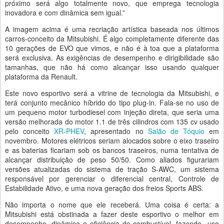
próximo será algo totalmente novo, que emprega tecnologia
inovadora e com dinâmica sem igual.”
A imagem acima é uma recriação artística baseada nos últimos
carros-conceito da Mitsubishi. É algo completamente diferente das
10 gerações de EVO que vimos, e não é à toa que a plataforma
será exclusiva. As exigências de desempenho e dirigibilidade são
tamanhas, que não há como alcançar isso usando qualquer
plataforma da Renault.
Este novo esportivo será a vitrine de tecnologia da Mitsubishi, e
terá conjunto mecânico híbrido do tipo plug-in. Fala-se no uso de
um pequeno motor turbodiesel com injeção direta, que seria uma
versão melhorada do motor 1.1 de três cilindros com 135 cv usado
pelo conceito
XR-PHEV
, apresentado no
Salão de Tóquio
em
novembro. Motores elétricos seriam alocados sobre o eixo traseiro
e as baterias ficariam sob os bancos traseiros, numa tentativa de
alcançar distribuição de peso 50/50. Como aliados figurariam
versões atualizadas do sistema de tração S-AWC, um sistema
responsável por gerenciar o diferencial central, Controle de
Estabilidade Ativo, e uma nova geração dos freios Sports ABS.
Não importa o nome que ele receberá. Uma coisa é certa: a
Mitsubishi está obstinada a fazer deste esportivo o melhor em
desempenho, dinâmica e eficiência de combustível, fazendo uso