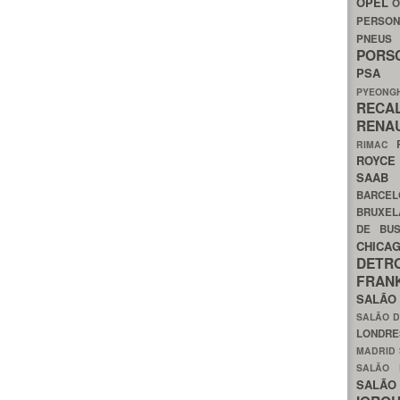
OPEL
O
PERSON
PNEU
POR
PS
PYEON
RECA
RENA
RIMAC
ROYC
SAA
BARCE
BRUXE
DE BU
CHIC
DETR
FRA
SALÃO
SALÃO D
LONDR
MADRID
SALÃO
SALÃO