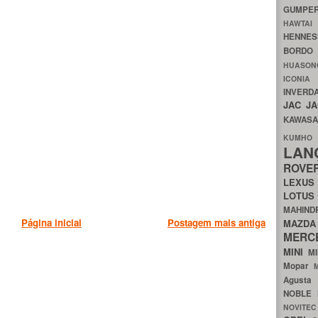
GUMP
HAWTA
HENNE
BORDO
HUASO
ICON
INVERD
JAC
J
KAWAS
KU
LA
ROV
LEXU
LOTU
MAHIN
Página inicial
Postagem mais antiga
MA
MERC
MINI
M
Mopar
Agust
NOBLE
NOVITE