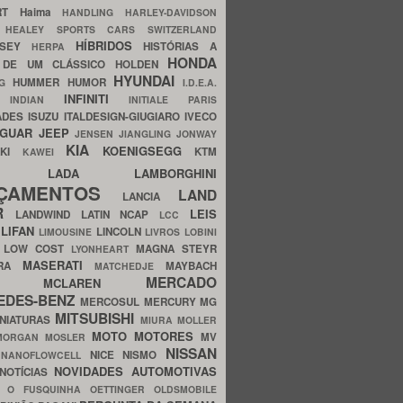
ERT
Haima
HANDLING
HARLEY-DAVIDSON
I
HEALEY SPORTS CARS SWITZERLAND
HÍBRIDOS
SSEY
HISTÓRIAS A
HERPA
HONDA
 DE UM CLÁSSICO
HOLDEN
HYUNDAI
HUMMER
HUMOR
NG
I.D.E.A.
INFINITI
IA
INDIAN
INITIALE PARIS
ADES
ISUZU
ITALDESIGN-GIUGIARO
IVECO
AGUAR
JEEP
JENSEN
JIANGLING
JONWAY
KIA
KOENIGSEGG
AKI
KTM
KAWEI
LADA
LAMBORGHINI
MHO
NÇAMENTOS
LAND
LANCIA
ER
LEIS
LANDWIND
LATIN NCAP
LCC
S
LIFAN
LINCOLN
LIMOUSINE
LIVROS
LOBINI
S
LOW COST
MAGNA STEYR
LYONHEART
MASERATI
DRA
MAYBACH
MATCHEDJE
MERCADO
ZDA
MCLAREN
EDES-BENZ
MERCOSUL
MERCURY
MG
MITSUBISHI
INIATURAS
MIURA
MOLLER
MOTO
MOTORES
MV
MORGAN
MOSLER
NISSAN
a
NICE
NISMO
NANOFLOWCELL
NOVIDADES AUTOMOTIVAS
NOTÍCIAS
C
O FUSQUINHA
OETTINGER
OLDSMOBILE