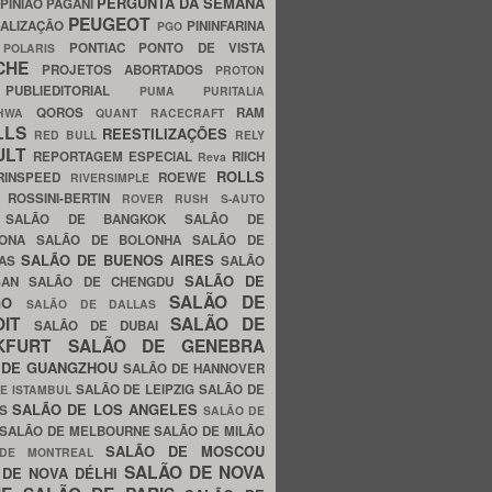
PERGUNTA DA SEMANA
PINIÃO
PAGANI
PEUGEOT
ALIZAÇÃO
PININFARINA
PGO
S
PONTIAC
PONTO DE VISTA
POLARIS
SCHE
PROJETOS ABORTADOS
PROTON
A
PUBLIEDITORIAL
PUMA
PURITALIA
QOROS
RAM
GHWA
QUANT
RACECRAFT
LLS
REESTILIZAÇÕES
RED BULL
RELY
ULT
REPORTAGEM ESPECIAL
RIICH
Reva
ROLLS
RINSPEED
ROEWE
RIVERSIMPLE
E
ROSSINI-BERTIN
ROVER
RUSH
S-AUTO
B
SALÃO DE BANGKOK
SALÃO DE
LONA
SALÃO DE BOLONHA
SALÃO DE
SALÃO DE BUENOS AIRES
LAS
SALÃO
SALÃO DE
SAN
SALÃO DE CHENGDU
SALÃO DE
AGO
SALÃO DE DALLAS
OIT
SALÃO DE
SALÃO DE DUBAI
NKFURT
SALÃO DE GENEBRA
 DE GUANGZHOU
SALÃO DE HANNOVER
SALÃO DE LEIPZIG
SALÃO DE
E ISTAMBUL
SALÃO DE LOS ANGELES
ES
SALÃO DE
SALÃO DE MELBOURNE
SALÃO DE MILÃO
SALÃO DE MOSCOU
 DE MONTREAL
SALÃO DE NOVA
 DE NOVA DÉLHI