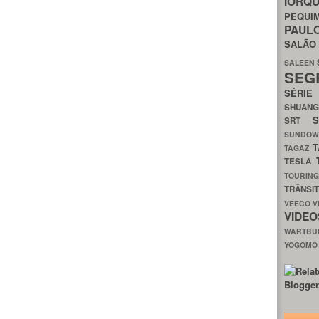
IORQ
PEQU
PAUL
SALÃ
SALEEN
SEG
SÉRI
SHUAN
SRT
SUNDO
T
TAGAZ
TESLA
TOURIN
TRÂNSI
VEECO
V
VIDE
WARTB
YOGOM