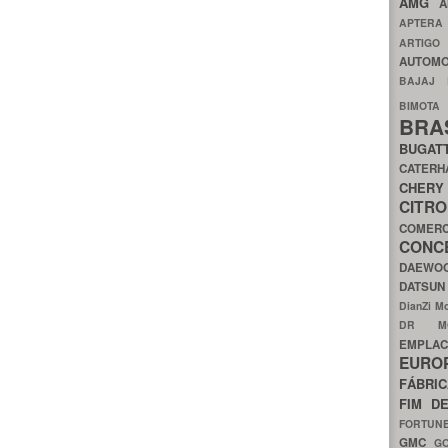
AMG
A
APTER
ARTIG
AUTOMO
BAJAJ
BIMOT
BRA
BUGAT
CATER
CH
CIT
COMER
CON
DAEW
DATSU
DianZi M
DR 
EMPL
EURO
FÁBRI
FIM D
FORTUN
GMC
G