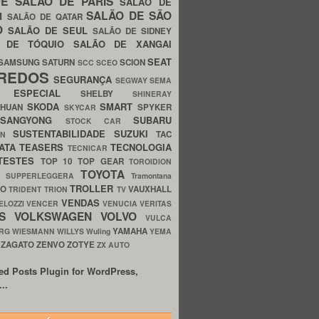
UE
SALÃO DE PARIS
SALÃO DE
SALÃO DE SÃO
IM
SALÃO DE QATAR
O
SALÃO DE SEUL
SALÃO DE SIDNEY
O DE TÓQUIO
SALÃO DE XANGAI
SEAT
SAMSUNG
SATURN
SCION
SCC
SCEO
REDOS
SEGURANÇA
SEGWAY
SEMA
E ESPECIAL
SHELBY
SHINERAY
SKODA
SMART
GHUAN
SPYKER
SKYCAR
SSANGYONG
SUBARU
STOCK CAR
SUSTENTABILIDADE
SUZUKI
TAC
WN
ATA
TEASERS
TECNOLOGIA
TECNICAR
TESTES
TOP 10
TOP GEAR
TOROIDION
TOYOTA
G SUPPERLEGGERA
Tramontana
TROLLER
TO
VAUXHALL
TRIDENT
TRION
TV
VENDAS
ELOZZI
VENCER
VENUCIA
VERITAS
OS
VOLKSWAGEN
VOLVO
VULCA
YAMAHA
URG
WIESMANN
WILLYS
Wuling
YEMA
ZAGATO
ZENVO
ZOTYE
O
ZX AUTO