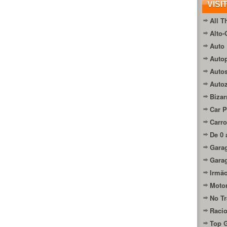
VISI
All T
Alto-
Auto 
Autop
Auto
Auto
Bizar
Car P
Carro
De 0 
Gara
Gara
Irmão
Moto
No Tr
Raci
Top 