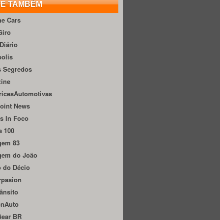
TE TAMBÉM
he Cars
Giro
Diário
olis
s Segredos
zine
ricesAutomotivas
oint News
s In Foco
a 100
gem 83
gem do João
 do Décio
rpasion
ânsito
onAuto
Gear BR