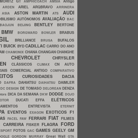
MORITZ GT
Antigo
AMPHICOACH
AMSIA
ARIEL
ARQBRAVO
A
ARDEN
ARRINERA
AUDI
ASTON MARTIN
O
ASIA
ATS
AVALIAÇÃO
BILISMO
AUTÔNOMOS
BAC
BENTLEY
BERTONE
BAOJUN
BEIJING
BMW
BRABUS
A
BORGWARD
BOWLER
SIL
BRILLIANCE
BUFALOS
BRUSA
TI
BUICK
CADILLAC
BYD
CARRO DO ANO
HAM
CHANA
CHANGAN
CHANGHE
CHAMONIX
CHEVROLET
ERY
CHRYSLER
ROEN
CLÁSSICOS
CN AUTO
CLIMAX
CIAIS
COMERCIAL ANTIGO
COMPARATIVO
CEITOS
CURIOSIDADES
DACIA
OO
DAHIATSU
DAIMLER
DAFRA
DAIHATSU
N
DE TOMASO
DENZA
DC DESIGN
DELOREAN
DODGE
DICA DA SEMANA
otors
DKW
DOJO
ELÉTRICOS
DUCATI
EFFA
MOTOR
ACAMENTOS
ENTREVISTA
ETERNIT
PA
EVENTOS
EXOTICOS
F1
EXAGON
FIAT
CAS
FERRARI
FILMES
FACEL
FAW
FORD
E CARREIRA
FLAGRA
FISKER
GAMES
GEELY
GM
FOTOS
ESPORT
GAC
Great Wall
OOGLE
GORDON MURRAY
GTA