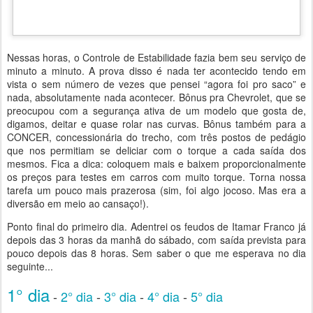
Nessas horas, o Controle de Estabilidade fazia bem seu serviço de
minuto a minuto. A prova disso é nada ter acontecido tendo em
vista o sem número de vezes que pensei “agora foi pro saco” e
nada, absolutamente nada acontecer. Bônus pra Chevrolet, que se
preocupou com a segurança ativa de um modelo que gosta de,
digamos, deitar e quase rolar nas curvas. Bônus também para a
CONCER, concessionária do trecho, com três postos de pedágio
que nos permitiam se deliciar com o torque a cada saída dos
mesmos. Fica a dica: coloquem mais e baixem proporcionalmente
os preços para testes em carros com muito torque. Torna nossa
tarefa um pouco mais prazerosa (sim, foi algo jocoso. Mas era a
diversão em meio ao cansaço!).
Ponto final do primeiro dia. Adentrei os feudos de Itamar Franco já
depois das 3 horas da manhã do sábado, com saída prevista para
pouco depois das 8 horas. Sem saber o que me esperava no dia
seguinte...
1° dia
-
2° dia
-
3° dia
-
4° dia
-
5° dia