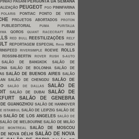
PERGUNTA DA SEMANA
PINIÃO
PAGANI
PEUGEOT
ALIZAÇÃO
PININFARINA
PGO
S
PONTIAC
PONTO DE VISTA
POLARIS
SCHE
PROJETOS ABORTADOS
PROTON
A
PUBLIEDITORIAL
PUMA
PURITALIA
QOROS
RAM
GHWA
QUANT
RACECRAFT
LLS
REESTILIZAÇÕES
RED BULL
RELY
ULT
REPORTAGEM ESPECIAL
RIICH
Reva
ROLLS
RINSPEED
ROEWE
RIVERSIMPLE
E
ROSSINI-BERTIN
ROVER
RUSH
S-AUTO
B
SALÃO DE BANGKOK
SALÃO DE
LONA
SALÃO DE BOLONHA
SALÃO DE
SALÃO DE BUENOS AIRES
LAS
SALÃO
SALÃO DE
SAN
SALÃO DE CHENGDU
SALÃO DE
AGO
SALÃO DE DALLAS
OIT
SALÃO DE
SALÃO DE DUBAI
NKFURT
SALÃO DE GENEBRA
 DE GUANGZHOU
SALÃO DE HANNOVER
SALÃO DE LEIPZIG
SALÃO DE
E ISTAMBUL
SALÃO DE LOS ANGELES
ES
SALÃO DE
SALÃO DE MELBOURNE
SALÃO DE MILÃO
SALÃO DE MOSCOU
 DE MONTREAL
SALÃO DE NOVA
 DE NOVA DÉLHI