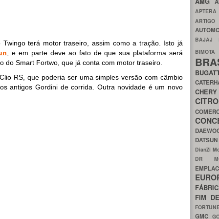
AMG
A
APTER
ARTIG
AUTOMO
BAJAJ
Twingo terá motor traseiro, assim como a tração. Isto já
BIMOT
un
, e em parte deve ao fato de que sua plataforma será
BRA
 do Smart Fortwo, que já conta com motor traseiro.
BUGAT
 Clio RS, que poderia ser uma simples versão com câmbio
CATER
s antigos Gordini de corrida. Outra novidade é um novo
CH
CIT
COMER
CON
DAEW
DATSU
DianZi M
DR 
EMPL
EURO
FÁBRI
FIM D
FORTUN
GMC
G