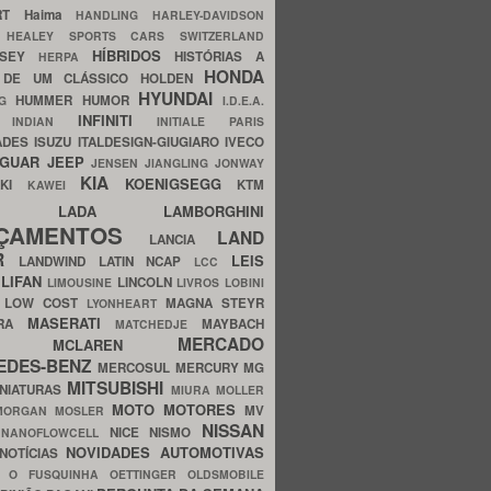
ERT
Haima
HANDLING
HARLEY-DAVIDSON
I
HEALEY SPORTS CARS SWITZERLAND
HÍBRIDOS
SSEY
HISTÓRIAS A
HERPA
HONDA
 DE UM CLÁSSICO
HOLDEN
HYUNDAI
HUMMER
HUMOR
NG
I.D.E.A.
INFINITI
IA
INDIAN
INITIALE PARIS
ADES
ISUZU
ITALDESIGN-GIUGIARO
IVECO
AGUAR
JEEP
JENSEN
JIANGLING
JONWAY
KIA
KOENIGSEGG
AKI
KTM
KAWEI
LADA
LAMBORGHINI
MHO
NÇAMENTOS
LAND
LANCIA
ER
LEIS
LANDWIND
LATIN NCAP
LCC
S
LIFAN
LINCOLN
LIMOUSINE
LIVROS
LOBINI
S
LOW COST
MAGNA STEYR
LYONHEART
MASERATI
DRA
MAYBACH
MATCHEDJE
MERCADO
ZDA
MCLAREN
EDES-BENZ
MERCOSUL
MERCURY
MG
MITSUBISHI
INIATURAS
MIURA
MOLLER
MOTO
MOTORES
MV
MORGAN
MOSLER
NISSAN
a
NICE
NISMO
NANOFLOWCELL
NOVIDADES AUTOMOTIVAS
NOTÍCIAS
C
O FUSQUINHA
OETTINGER
OLDSMOBILE