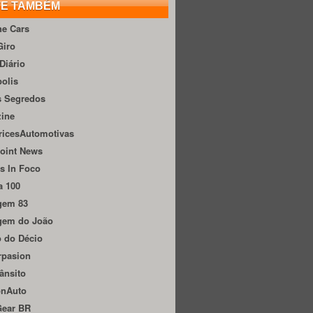
TE TAMBÉM
he Cars
Giro
Diário
olis
s Segredos
zine
ricesAutomotivas
oint News
s In Foco
a 100
gem 83
gem do João
 do Décio
rpasion
ânsito
onAuto
Gear BR