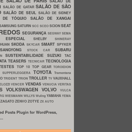
UE
SALÃO DE PARIS
SALÃO DE
SALÃO DE SÃO
IM
SALÃO DE QATAR
O
SALÃO DE SEUL
SALÃO DE SIDNEY
O DE TÓQUIO
SALÃO DE XANGAI
SEAT
SAMSUNG
SATURN
SCION
SCC
SCEO
REDOS
SEGURANÇA
SEGWAY
SEMA
E ESPECIAL
SHELBY
SHINERAY
SKODA
SMART
GHUAN
SPYKER
SKYCAR
SSANGYONG
SUBARU
STOCK CAR
SUSTENTABILIDADE
SUZUKI
TAC
WN
ATA
TEASERS
TECNOLOGIA
TECNICAR
TESTES
TOP 10
TOP GEAR
TOROIDION
TOYOTA
G SUPPERLEGGERA
Tramontana
TROLLER
TO
VAUXHALL
TRIDENT
TRION
TV
VENDAS
ELOZZI
VENCER
VENUCIA
VERITAS
OS
VOLKSWAGEN
VOLVO
VULCA
YAMAHA
URG
WIESMANN
WILLYS
Wuling
YEMA
ZAGATO
ZENVO
ZOTYE
O
ZX AUTO