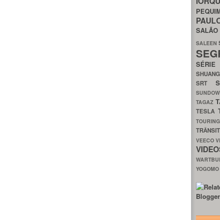
IORQ
PEQU
PAUL
SALÃ
SALEEN
SEG
SÉRI
SHUAN
SRT
SUNDO
T
TAGAZ
TESLA
TOURIN
TRÂNSI
VEECO
V
VIDE
WARTB
YOGOM