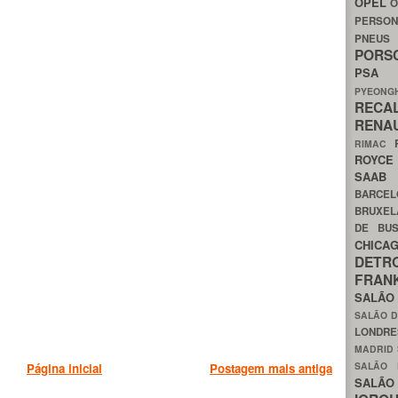
OPEL
O
PERSON
PNEU
POR
PS
PYEON
RECA
RENA
RIMAC
ROYC
SAA
BARCE
BRUXE
DE BU
CHIC
DETR
FRA
SALÃO
SALÃO D
LONDR
MADRID
SALÃO
Página inicial
Postagem mais antiga
SALÃO