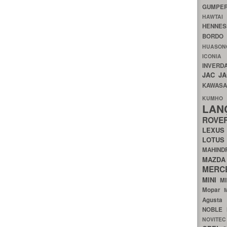
GUMP
HAWTA
HENNE
BORDO
HUASO
ICON
INVERD
JAC
J
KAWAS
KU
LA
ROV
LEXU
LOTU
MAHIN
MA
MERC
MINI
M
Mopar
Agust
NOBLE
NOVITE