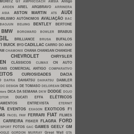
MORITZ GT
Antigo
AMPHICOACH
AMSIA
ARIEL
ARQBRAVO
A
ARDEN
ARRINERA
AUDI
ASTON MARTIN
O
ASIA
ATS
AVALIAÇÃO
BILISMO
AUTÔNOMOS
BAC
BENTLEY
BERTONE
BAOJUN
BEIJING
BMW
BRABUS
A
BORGWARD
BOWLER
SIL
BRILLIANCE
BUFALOS
BRUSA
TI
BUICK
CADILLAC
BYD
CARRO DO ANO
HAM
CHANA
CHANGAN
CHANGHE
CHAMONIX
CHEVROLET
ERY
CHRYSLER
ROEN
CLÁSSICOS
CN AUTO
CLIMAX
CIAIS
COMERCIAL ANTIGO
COMPARATIVO
CEITOS
CURIOSIDADES
DACIA
OO
DAHIATSU
DAIMLER
DAFRA
DAIHATSU
N
DE TOMASO
DENZA
DC DESIGN
DELOREAN
DODGE
DICA DA SEMANA
otors
DKW
DOJO
ELÉTRICOS
DUCATI
EFFA
MOTOR
ACAMENTOS
ENTREVISTA
ETERNIT
PA
EVENTOS
EXOTICOS
F1
EXAGON
FIAT
CAS
FERRARI
FILMES
FACEL
FAW
FORD
E CARREIRA
FLAGRA
FISKER
GAMES
GEELY
GM
FOTOS
ESPORT
GAC
Great Wall
OOGLE
GORDON MURRAY
GTA