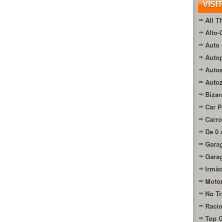
VISI
All T
Alto-
Auto 
Autop
Auto
Auto
Bizar
Car P
Carro
De 0 
Gara
Gara
Irmão
Moto
No Tr
Raci
Top 