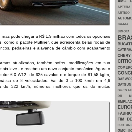
AMG
A
APTER
ARTIG
AUTOMO
BAJAJ
BIMOT
BRA
, mas pode chegar a R$ 1,9 milhão com todos os opcionais
is, como o pacote Mulliner, que acrescenta belas rodas de
BUGAT
ancos, pedaleiras e alavanca de câmbio com acabamento
CATER
CH
CIT
formas atualizadas, também sofreu modificações em sua
COMER
 mais leve - e recebeu um novo conjunto mecânico. Agora o
CON
motor 6.0 W12 de 625 cavalos e e torque de 81,58 kgfm,
DAEW
mática de 8 velocidades. Vai de 0 a 100 km/h em 4,6
DATSU
a de 322 km/h, números melhores que os de muitos
DianZi M
DR 
EMPL
EURO
FÁBRI
FIM D
FORTUN
GMC
G