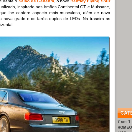
durante o
Salão de Genebra
, o novo
Bentley Flying Spur
ualizado, inspirado nos irmãos Continental GT e Mulssane,
s que lhe confere aspecto mais musculoso, além de nova
 nova grade e os faróis duplos de LEDs. Na traseira as
izontal.
CAT
7 em 1
ROME