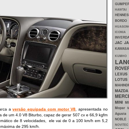
GUMP
HAWTA
HENNE
BORDO
HUASO
ICON
INVERD
JAC
J
KAWAS
KU
LA
ROV
LEXU
LOTU
MAHIN
MA
MERC
MINI
M
Mopar
barca a
versão equipada com motor V8
, apresentada no
Agust
a de um 4.0 V8 Biturbo, capaz de gerar 507 cv e 66,9 kgfm
NOBLE
ático de 8 velocidades, ele vai de 0 a 100 km/h em 5,2
NOVITE
 máxima de 295 km/h.