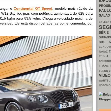
IORQ
PEQU
lançar o
Continental GT Speed
, modelo mais rápido da
PAUL
 W12 Biturbo, mas com potência aumentada de 625 para
SALÃ
81,5 kgfm para 83,5 kgfm. Chega a velocidade máxima de
SALEEN
ersível. Ele está disponível apenas por encomenda, por
SEG
SÉRI
SHUAN
SRT
SUNDO
T
TAGAZ
TESLA
TOURIN
TRÂNSI
VEECO
V
VIDE
WARTB
YOGOM