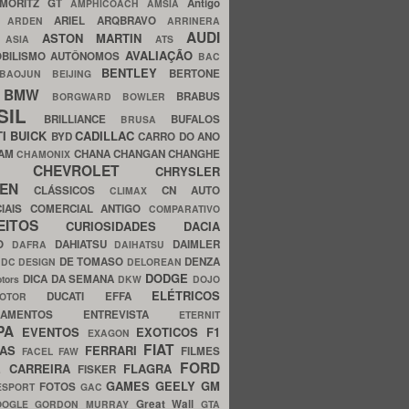
MORITZ GT
Antigo
AMPHICOACH
AMSIA
ARIEL
ARQBRAVO
A
ARDEN
ARRINERA
AUDI
ASTON MARTIN
O
ASIA
ATS
AVALIAÇÃO
BILISMO
AUTÔNOMOS
BAC
BENTLEY
BERTONE
BAOJUN
BEIJING
BMW
BRABUS
A
BORGWARD
BOWLER
SIL
BRILLIANCE
BUFALOS
BRUSA
TI
BUICK
CADILLAC
BYD
CARRO DO ANO
HAM
CHANA
CHANGAN
CHANGHE
CHAMONIX
CHEVROLET
ERY
CHRYSLER
ROEN
CLÁSSICOS
CN AUTO
CLIMAX
CIAIS
COMERCIAL ANTIGO
COMPARATIVO
CEITOS
CURIOSIDADES
DACIA
OO
DAHIATSU
DAIMLER
DAFRA
DAIHATSU
N
DE TOMASO
DENZA
DC DESIGN
DELOREAN
DODGE
DICA DA SEMANA
otors
DKW
DOJO
ELÉTRICOS
DUCATI
EFFA
MOTOR
ACAMENTOS
ENTREVISTA
ETERNIT
PA
EVENTOS
EXOTICOS
F1
EXAGON
FIAT
CAS
FERRARI
FILMES
FACEL
FAW
FORD
E CARREIRA
FLAGRA
FISKER
GAMES
GEELY
GM
FOTOS
ESPORT
GAC
Great Wall
OOGLE
GORDON MURRAY
GTA