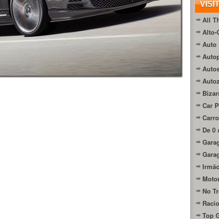
VISI
All T
Alto-
Auto 
Autop
Auto
Auto
Bizar
Car P
Carro
De 0 
Gara
Gara
Irmão
Moto
No Tr
Raci
Top 