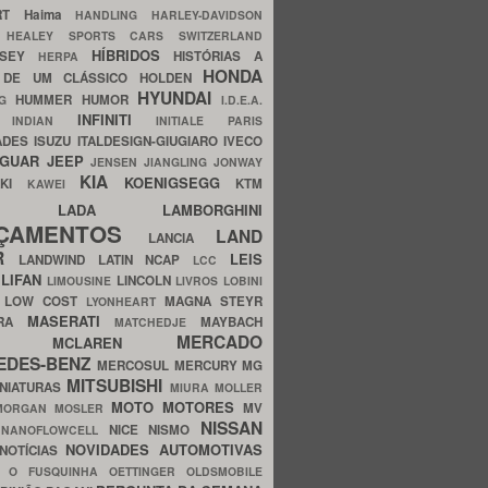
ERT
Haima
HANDLING
HARLEY-DAVIDSON
I
HEALEY SPORTS CARS SWITZERLAND
HÍBRIDOS
SSEY
HISTÓRIAS A
HERPA
HONDA
 DE UM CLÁSSICO
HOLDEN
HYUNDAI
HUMMER
HUMOR
NG
I.D.E.A.
INFINITI
IA
INDIAN
INITIALE PARIS
ADES
ISUZU
ITALDESIGN-GIUGIARO
IVECO
AGUAR
JEEP
JENSEN
JIANGLING
JONWAY
KIA
KOENIGSEGG
AKI
KTM
KAWEI
LADA
LAMBORGHINI
MHO
NÇAMENTOS
LAND
LANCIA
ER
LEIS
LANDWIND
LATIN NCAP
LCC
S
LIFAN
LINCOLN
LIMOUSINE
LIVROS
LOBINI
S
LOW COST
MAGNA STEYR
LYONHEART
MASERATI
DRA
MAYBACH
MATCHEDJE
MERCADO
ZDA
MCLAREN
EDES-BENZ
MERCOSUL
MERCURY
MG
MITSUBISHI
INIATURAS
MIURA
MOLLER
MOTO
MOTORES
MV
MORGAN
MOSLER
NISSAN
a
NICE
NISMO
NANOFLOWCELL
NOVIDADES AUTOMOTIVAS
NOTÍCIAS
C
O FUSQUINHA
OETTINGER
OLDSMOBILE