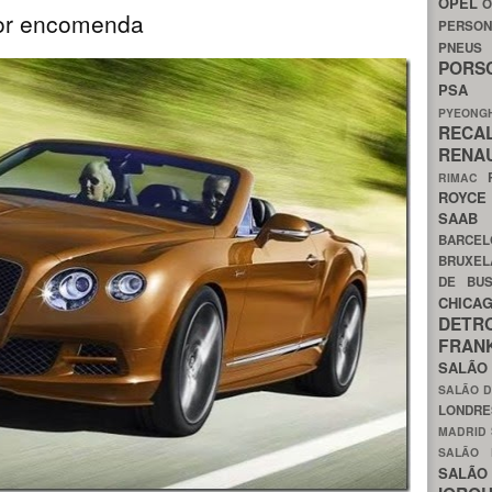
OPEL
O
por encomenda
PERSON
PNEU
POR
PS
PYEON
RECA
RENA
RIMAC
ROYC
SAA
BARCE
BRUXE
DE BU
CHIC
DETR
FRA
SALÃO
SALÃO D
LONDR
MADRID
SALÃO
SALÃO