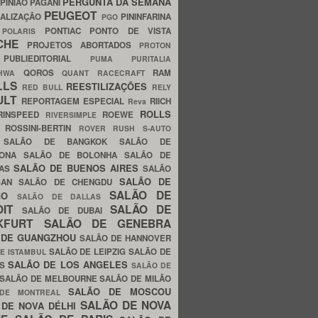
PERGUNTA DA SEMANA
PINIÃO
PAGANI
PEUGEOT
ALIZAÇÃO
PININFARINA
PGO
S
PONTIAC
PONTO DE VISTA
POLARIS
SCHE
PROJETOS ABORTADOS
PROTON
A
PUBLIEDITORIAL
PUMA
PURITALIA
QOROS
RAM
GHWA
QUANT
RACECRAFT
LLS
REESTILIZAÇÕES
RED BULL
RELY
ULT
REPORTAGEM ESPECIAL
RIICH
Reva
ROLLS
RINSPEED
ROEWE
RIVERSIMPLE
E
ROSSINI-BERTIN
ROVER
RUSH
S-AUTO
B
SALÃO DE BANGKOK
SALÃO DE
LONA
SALÃO DE BOLONHA
SALÃO DE
SALÃO DE BUENOS AIRES
LAS
SALÃO
SALÃO DE
SAN
SALÃO DE CHENGDU
SALÃO DE
AGO
SALÃO DE DALLAS
OIT
SALÃO DE
SALÃO DE DUBAI
NKFURT
SALÃO DE GENEBRA
 DE GUANGZHOU
SALÃO DE HANNOVER
SALÃO DE LEIPZIG
SALÃO DE
E ISTAMBUL
SALÃO DE LOS ANGELES
ES
SALÃO DE
SALÃO DE MELBOURNE
SALÃO DE MILÃO
SALÃO DE MOSCOU
 DE MONTREAL
SALÃO DE NOVA
 DE NOVA DÉLHI