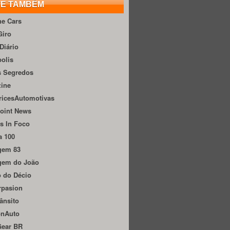
TE TAMBÉM
he Cars
Giro
Diário
olis
s Segredos
zine
ricesAutomotivas
oint News
s In Foco
a 100
gem 83
gem do João
 do Décio
rpasion
ânsito
onAuto
Gear BR