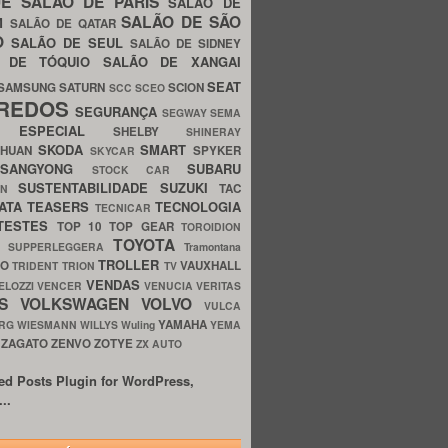
UE
SALÃO DE PARIS
SALÃO DE
SALÃO DE SÃO
IM
SALÃO DE QATAR
O
SALÃO DE SEUL
SALÃO DE SIDNEY
O DE TÓQUIO
SALÃO DE XANGAI
SEAT
SAMSUNG
SATURN
SCION
SCC
SCEO
REDOS
SEGURANÇA
SEGWAY
SEMA
E ESPECIAL
SHELBY
SHINERAY
SKODA
SMART
GHUAN
SPYKER
SKYCAR
SSANGYONG
SUBARU
STOCK CAR
SUSTENTABILIDADE
SUZUKI
TAC
WN
ATA
TEASERS
TECNOLOGIA
TECNICAR
TESTES
TOP 10
TOP GEAR
TOROIDION
TOYOTA
G SUPPERLEGGERA
Tramontana
TROLLER
TO
VAUXHALL
TRIDENT
TRION
TV
VENDAS
ELOZZI
VENCER
VENUCIA
VERITAS
OS
VOLKSWAGEN
VOLVO
VULCA
YAMAHA
URG
WIESMANN
WILLYS
Wuling
YEMA
ZAGATO
ZENVO
ZOTYE
O
ZX AUTO