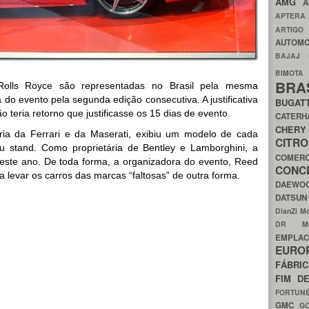
AMG
A
APTER
ARTIG
AUTOMO
BAJAJ
BIMOT
BRA
 Rolls Royce são representadas no Brasil pela mesma
ra do evento pela segunda edição consecutiva. A justificativa
BUGAT
o teria retorno que justificasse os 15 dias de evento.
CATER
CH
ria da Ferrari e da Maserati, exibiu um modelo de cada
CIT
 stand. Como proprietária de Bentley e Lamborghini, a
COMER
ste ano. De toda forma, a organizadora do evento, Reed
CON
ra levar os carros das marcas “faltosas” de outra forma.
DAEW
DATSU
DianZi M
DR 
EMPL
EURO
FÁBRI
FIM D
FORTUN
GMC
G