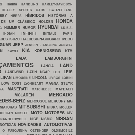
ERT
Haima
HANDLING
HARLEY-DAVIDSON
I
HEALEY SPORTS CARS SWITZERLAND
HÍBRIDOS
SSEY
HISTÓRIAS A
HERPA
HONDA
 DE UM CLÁSSICO
HOLDEN
HYUNDAI
HUMMER
HUMOR
NG
I.D.E.A.
INFINITI
IA
INDIAN
INITIALE PARIS
ADES
ISUZU
ITALDESIGN-GIUGIARO
IVECO
AGUAR
JEEP
JENSEN
JIANGLING
JONWAY
KIA
KOENIGSEGG
AKI
KTM
KAWEI
LADA
LAMBORGHINI
MHO
NÇAMENTOS
LAND
LANCIA
ER
LEIS
LANDWIND
LATIN NCAP
LCC
S
LIFAN
LINCOLN
LIMOUSINE
LIVROS
LOBINI
S
LOW COST
MAGNA STEYR
LYONHEART
MASERATI
DRA
MAYBACH
MATCHEDJE
MERCADO
ZDA
MCLAREN
EDES-BENZ
MERCOSUL
MERCURY
MG
MITSUBISHI
INIATURAS
MIURA
MOLLER
MOTO
MOTORES
MV
MORGAN
MOSLER
NISSAN
a
NICE
NISMO
NANOFLOWCELL
NOVIDADES AUTOMOTIVAS
NOTÍCIAS
C
O FUSQUINHA
OETTINGER
OLDSMOBILE