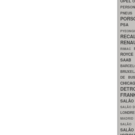
OPEL
O
PERSON
PNEU
POR
PS
PYEON
RECA
RENA
RIMAC
ROYC
SAA
BARCE
BRUXE
DE BU
CHIC
DETR
FRA
SALÃO
SALÃO D
LONDR
MADRID
SALÃO
SALÃO