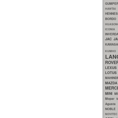
GUMP
HAWTA
HENNE
BORDO
HUASO
ICON
INVERD
JAC
J
KAWAS
KU
LA
ROV
LEXU
LOTU
MAHIN
MA
MERC
MINI
M
Mopar
Agust
NOBLE
NOVITE