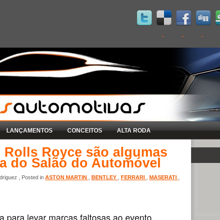
LANÇAMENTOS
CONCEITOS
ALTA RODA
 e Rolls Royce são algumas
ra do Salão do Automóvel
riguez , Posted in
ASTON MARTIN
,
BENTLEY
,
FERRARI
,
MASERATI
,
a para levar marcas faltosas ao evento