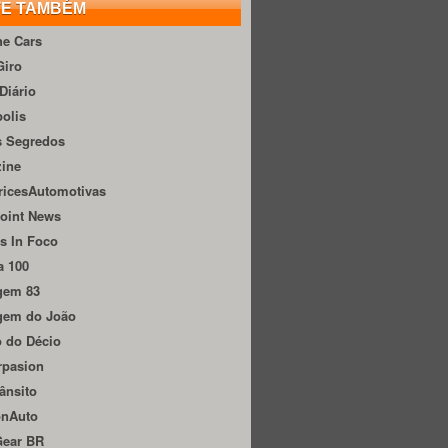
TE TAMBÉM
he Cars
Giro
Diário
olis
s Segredos
zine
ricesAutomotivas
oint News
s In Foco
a 100
gem 83
gem do João
 do Décio
rpasion
ânsito
onAuto
Gear BR