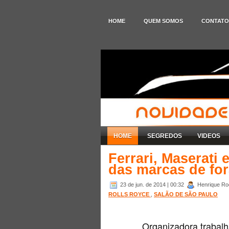
HOME
QUEM SOMOS
CONTATO
HOME
SEGREDOS
VIDEOS
Ferrari, Maserati
das marcas de fo
23 de jun. de 2014
| 00:32
Henrique Rod
ROLLS ROYCE
,
SALÃO DE SÃO PAULO
Organizadora trabalh