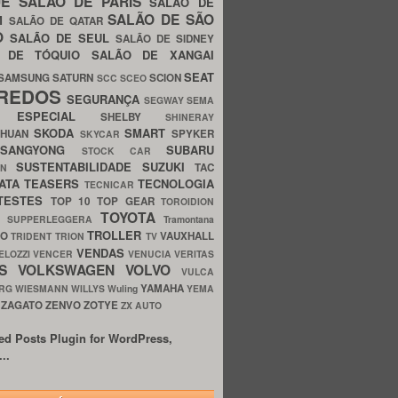
UE
SALÃO DE PARIS
SALÃO DE
SALÃO DE SÃO
IM
SALÃO DE QATAR
O
SALÃO DE SEUL
SALÃO DE SIDNEY
O DE TÓQUIO
SALÃO DE XANGAI
SEAT
SAMSUNG
SATURN
SCION
SCC
SCEO
REDOS
SEGURANÇA
SEGWAY
SEMA
E ESPECIAL
SHELBY
SHINERAY
SKODA
SMART
GHUAN
SPYKER
SKYCAR
SSANGYONG
SUBARU
STOCK CAR
SUSTENTABILIDADE
SUZUKI
TAC
WN
ATA
TEASERS
TECNOLOGIA
TECNICAR
TESTES
TOP 10
TOP GEAR
TOROIDION
TOYOTA
G SUPPERLEGGERA
Tramontana
TROLLER
TO
VAUXHALL
TRIDENT
TRION
TV
VENDAS
ELOZZI
VENCER
VENUCIA
VERITAS
OS
VOLKSWAGEN
VOLVO
VULCA
YAMAHA
URG
WIESMANN
WILLYS
Wuling
YEMA
ZAGATO
ZENVO
ZOTYE
O
ZX AUTO