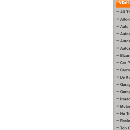
VISI
All T
Alto-
Auto 
Autop
Auto
Auto
Bizar
Car P
Carro
De 0 
Gara
Gara
Irmão
Moto
No Tr
Raci
Top 