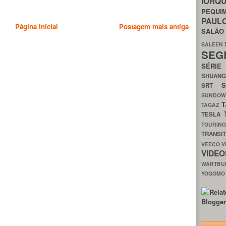
IORQ
PEQU
PAUL
Página inicial
Postagem mais antiga
SALÃ
SALEEN
SEG
SÉRI
SHUAN
SRT
SUNDO
T
TAGAZ
TESLA
TOURIN
TRÂNSI
VEECO
V
VIDE
WARTB
YOGOM