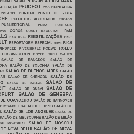
PERGUNTA DA SEMANA
PINIÃO
PAGANI
PEUGEOT
ALIZAÇÃO
PININFARINA
PGO
S
PONTIAC
PONTO DE VISTA
POLARIS
SCHE
PROJETOS ABORTADOS
PROTON
A
PUBLIEDITORIAL
PUMA
PURITALIA
QOROS
RAM
GHWA
QUANT
RACECRAFT
LLS
REESTILIZAÇÕES
RED BULL
RELY
ULT
REPORTAGEM ESPECIAL
RIICH
Reva
ROLLS
RINSPEED
ROEWE
RIVERSIMPLE
E
ROSSINI-BERTIN
ROVER
RUSH
S-AUTO
B
SALÃO DE BANGKOK
SALÃO DE
LONA
SALÃO DE BOLONHA
SALÃO DE
SALÃO DE BUENOS AIRES
LAS
SALÃO
SALÃO DE
SAN
SALÃO DE CHENGDU
SALÃO DE
AGO
SALÃO DE DALLAS
OIT
SALÃO DE
SALÃO DE DUBAI
NKFURT
SALÃO DE GENEBRA
 DE GUANGZHOU
SALÃO DE HANNOVER
SALÃO DE LEIPZIG
SALÃO DE
E ISTAMBUL
SALÃO DE LOS ANGELES
ES
SALÃO DE
SALÃO DE MELBOURNE
SALÃO DE MILÃO
SALÃO DE MOSCOU
 DE MONTREAL
SALÃO DE NOVA
 DE NOVA DÉLHI