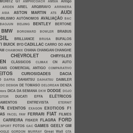
MORITZ GT
Antigo
AMPHICOACH
AMSIA
ARIEL
ARQBRAVO
A
ARDEN
ARRINERA
AUDI
ASTON MARTIN
O
ASIA
ATS
AVALIAÇÃO
BILISMO
AUTÔNOMOS
BAC
BENTLEY
BERTONE
BAOJUN
BEIJING
BMW
BRABUS
A
BORGWARD
BOWLER
SIL
BRILLIANCE
BUFALOS
BRUSA
TI
BUICK
CADILLAC
BYD
CARRO DO ANO
HAM
CHANA
CHANGAN
CHANGHE
CHAMONIX
CHEVROLET
ERY
CHRYSLER
ROEN
CLÁSSICOS
CN AUTO
CLIMAX
CIAIS
COMERCIAL ANTIGO
COMPARATIVO
CEITOS
CURIOSIDADES
DACIA
OO
DAHIATSU
DAIMLER
DAFRA
DAIHATSU
N
DE TOMASO
DENZA
DC DESIGN
DELOREAN
DODGE
DICA DA SEMANA
otors
DKW
DOJO
ELÉTRICOS
DUCATI
EFFA
MOTOR
ACAMENTOS
ENTREVISTA
ETERNIT
PA
EVENTOS
EXOTICOS
F1
EXAGON
FIAT
CAS
FERRARI
FILMES
FACEL
FAW
FORD
E CARREIRA
FLAGRA
FISKER
GAMES
GEELY
GM
FOTOS
ESPORT
GAC
Great Wall
OOGLE
GORDON MURRAY
GTA