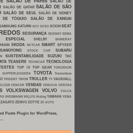
UE
SALÃO DE PARIS
SALÃO DE
SALÃO DE SÃO
IM
SALÃO DE QATAR
O
SALÃO DE SEUL
SALÃO DE SIDNEY
O DE TÓQUIO
SALÃO DE XANGAI
SEAT
SAMSUNG
SATURN
SCION
SCC
SCEO
REDOS
SEGURANÇA
SEGWAY
SEMA
E ESPECIAL
SHELBY
SHINERAY
SKODA
SMART
GHUAN
SPYKER
SKYCAR
SSANGYONG
SUBARU
STOCK CAR
SUSTENTABILIDADE
SUZUKI
TAC
WN
ATA
TEASERS
TECNOLOGIA
TECNICAR
TESTES
TOP 10
TOP GEAR
TOROIDION
TOYOTA
G SUPPERLEGGERA
Tramontana
TROLLER
TO
VAUXHALL
TRIDENT
TRION
TV
VENDAS
ELOZZI
VENCER
VENUCIA
VERITAS
OS
VOLKSWAGEN
VOLVO
VULCA
YAMAHA
URG
WIESMANN
WILLYS
Wuling
YEMA
ZAGATO
ZENVO
ZOTYE
O
ZX AUTO