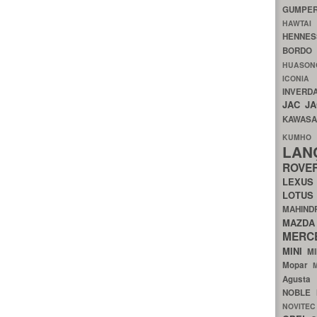
GUMP
HAWTA
HENNE
BORDO
HUASO
ICON
INVERD
JAC
J
KAWAS
KU
LA
ROV
LEXU
LOTU
MAHIN
MA
MERC
MINI
M
Mopar
Agust
NOBLE
NOVITE