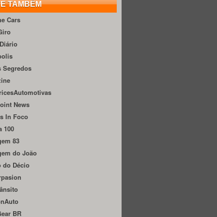
TE TAMBÉM
he Cars
Giro
Diário
olis
s Segredos
zine
ricesAutomotivas
oint News
s In Foco
a 100
gem 83
gem do João
 do Décio
rpasion
ânsito
onAuto
Gear BR