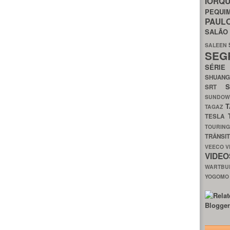
IORQ
PEQU
PAUL
SALÃ
SALEEN
SEG
SÉRI
SHUAN
SRT
SUNDO
T
TAGAZ
TESLA
TOURIN
TRÂNSI
VEECO
V
VIDE
WARTB
YOGOM