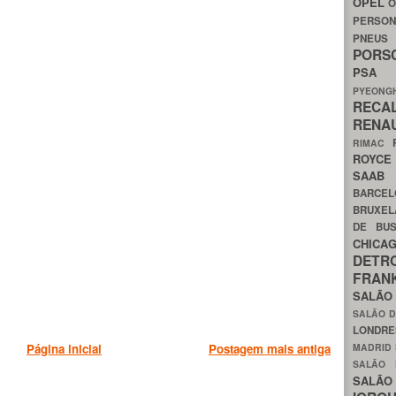
OPEL
O
PERSON
PNEU
POR
PS
PYEON
RECA
RENA
RIMAC
ROYC
SAA
BARCE
BRUXE
DE BU
CHIC
DETR
FRA
SALÃO
SALÃO D
LONDR
MADRID
Página inicial
Postagem mais antiga
SALÃO
SALÃO