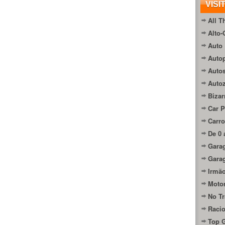
VISI
All T
Alto-
Auto 
Autop
Auto
Auto
Bizar
Car P
Carro
De 0 
Gara
Gara
Irmão
Moto
No Tr
Raci
Top 