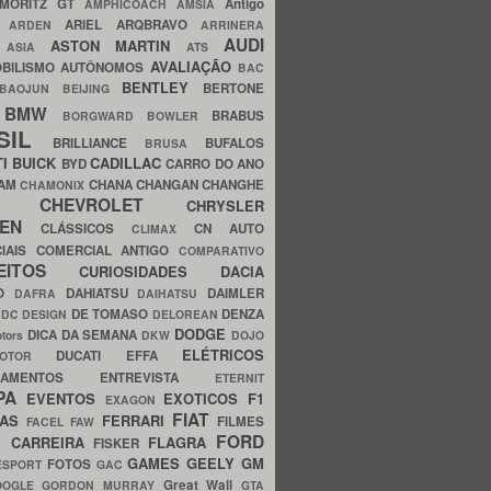
MORITZ GT
Antigo
AMPHICOACH
AMSIA
ARIEL
ARQBRAVO
A
ARDEN
ARRINERA
AUDI
ASTON MARTIN
O
ASIA
ATS
AVALIAÇÃO
BILISMO
AUTÔNOMOS
BAC
BENTLEY
BERTONE
BAOJUN
BEIJING
BMW
BRABUS
A
BORGWARD
BOWLER
SIL
BRILLIANCE
BUFALOS
BRUSA
TI
BUICK
CADILLAC
BYD
CARRO DO ANO
HAM
CHANA
CHANGAN
CHANGHE
CHAMONIX
CHEVROLET
ERY
CHRYSLER
ROEN
CLÁSSICOS
CN AUTO
CLIMAX
CIAIS
COMERCIAL ANTIGO
COMPARATIVO
CEITOS
CURIOSIDADES
DACIA
OO
DAHIATSU
DAIMLER
DAFRA
DAIHATSU
N
DE TOMASO
DENZA
DC DESIGN
DELOREAN
DODGE
DICA DA SEMANA
otors
DKW
DOJO
ELÉTRICOS
DUCATI
EFFA
MOTOR
ACAMENTOS
ENTREVISTA
ETERNIT
PA
EVENTOS
EXOTICOS
F1
EXAGON
FIAT
CAS
FERRARI
FILMES
FACEL
FAW
FORD
E CARREIRA
FLAGRA
FISKER
GAMES
GEELY
GM
FOTOS
ESPORT
GAC
Great Wall
OOGLE
GORDON MURRAY
GTA