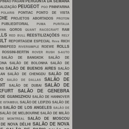
PERGUNTA DA SEMANA
PINIÃO
PAGANI
PEUGEOT
ALIZAÇÃO
PININFARINA
PGO
S
PONTIAC
PONTO DE VISTA
POLARIS
SCHE
PROJETOS ABORTADOS
PROTON
A
PUBLIEDITORIAL
PUMA
PURITALIA
QOROS
RAM
GHWA
QUANT
RACECRAFT
LLS
REESTILIZAÇÕES
RED BULL
RELY
ULT
REPORTAGEM ESPECIAL
RIICH
Reva
ROLLS
RINSPEED
ROEWE
RIVERSIMPLE
E
ROSSINI-BERTIN
ROVER
RUSH
S-AUTO
B
SALÃO DE BANGKOK
SALÃO DE
LONA
SALÃO DE BOLONHA
SALÃO DE
SALÃO DE BUENOS AIRES
LAS
SALÃO
SALÃO DE
SAN
SALÃO DE CHENGDU
SALÃO DE
AGO
SALÃO DE DALLAS
OIT
SALÃO DE
SALÃO DE DUBAI
NKFURT
SALÃO DE GENEBRA
 DE GUANGZHOU
SALÃO DE HANNOVER
SALÃO DE LEIPZIG
SALÃO DE
E ISTAMBUL
SALÃO DE LOS ANGELES
ES
SALÃO DE
SALÃO DE MELBOURNE
SALÃO DE MILÃO
SALÃO DE MOSCOU
 DE MONTREAL
SALÃO DE NOVA
 DE NOVA DÉLHI