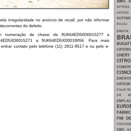
AMG
A
APTER
ARTIG
AUTOMO
pela irregularidade no anúncio de recall, por não informar
BAJAJ
decorrentes do defeito.
BIMOT
om numeração de chassi de 9UK64ED50D0015277 a
BRA
4ED5XD0015271 a 9UK64ED5XD0018056. Para mais
BUGAT
entrar contato pelo telefone (11) 2811-8517 e ou pelo e-
CATER
CH
CIT
COMER
CON
DAEW
DATSU
DianZi M
DR 
EMPL
EURO
FÁBRI
FIM D
FORTUN
GMC
G