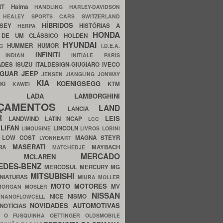
ERT
Haima
HANDLING
HARLEY-DAVIDSON
I
HEALEY SPORTS CARS SWITZERLAND
HÍBRIDOS
SSEY
HISTÓRIAS A
HERPA
HONDA
 DE UM CLÁSSICO
HOLDEN
HYUNDAI
HUMMER
HUMOR
NG
I.D.E.A.
INFINITI
IA
INDIAN
INITIALE PARIS
ADES
ISUZU
ITALDESIGN-GIUGIARO
IVECO
AGUAR
JEEP
JENSEN
JIANGLING
JONWAY
KIA
KOENIGSEGG
AKI
KTM
KAWEI
LADA
LAMBORGHINI
MHO
NÇAMENTOS
LAND
LANCIA
ER
LEIS
LANDWIND
LATIN NCAP
LCC
S
LIFAN
LINCOLN
LIMOUSINE
LIVROS
LOBINI
S
LOW COST
MAGNA STEYR
LYONHEART
MASERATI
DRA
MAYBACH
MATCHEDJE
MERCADO
ZDA
MCLAREN
EDES-BENZ
MERCOSUL
MERCURY
MG
MITSUBISHI
INIATURAS
MIURA
MOLLER
MOTO
MOTORES
MV
MORGAN
MOSLER
NISSAN
a
NICE
NISMO
NANOFLOWCELL
NOVIDADES AUTOMOTIVAS
NOTÍCIAS
C
O FUSQUINHA
OETTINGER
OLDSMOBILE