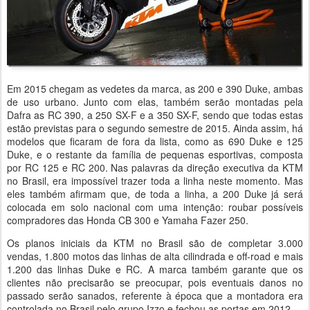
Em 2015 chegam as vedetes da marca, as 200 e 390 Duke, ambas
de uso urbano. Junto com elas, também serão montadas pela
Dafra as RC 390, a 250 SX-F e a 350 SX-F, sendo que todas estas
estão previstas para o segundo semestre de 2015. Ainda assim, há
modelos que ficaram de fora da lista, como as 690 Duke e 125
Duke, e o restante da família de pequenas esportivas, composta
por RC 125 e RC 200. Nas palavras da direção executiva da KTM
no Brasil, era impossível trazer toda a linha neste momento. Mas
eles também afirmam que, de toda a linha, a 200 Duke já será
colocada em solo nacional com uma intenção: roubar possíveis
compradores das Honda CB 300 e Yamaha Fazer 250.
Os planos iniciais da KTM no Brasil são de completar 3.000
vendas, 1.800 motos das linhas de alta cilindrada e off-road e mais
1.200 das linhas Duke e RC. A marca também garante que os
clientes não precisarão se preocupar, pois eventuais danos no
passado serão sanados, referente à época que a montadora era
controlada no Brasil pelo grupo Izzo e fechou as portas em 2012.