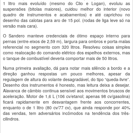
1 litro mais evoluído (mesmo do Clio e Logan), evoluiu as
suspensões (bitolas maiores), cuidou melhor do interior (novo
quadro de instrumentos e acabamentos) e até caprichou no
desenho das calotas para aro de 15 pol. (rodas de liga leve só na
versão mais cara).
O Sandero manteve credenciais de ótimo espaço interno para
pernas (entre-eixos de 2,59 m), largura para ombros e porta-malas
referencial no segmento com 320 litros. Resolveu coisas simples
como realocação do comando elétrico dos espelhos externos, mas
o tanque de combustível deveria comportar mais de 50 litros.
Numa primeira avaliação, dá para notar mais silêncio a bordo e a
direção ganhou respostas um pouco melhores, apesar da
regulagem de altura do volante desagradável, do tipo “queda-livre”.
Desenho dos instrumentos é honesto, mas leitura deixa a desejar.
Alavanca de câmbio continua sensível aos movimentos bruscos de
aceleração. Motor de 1,6 L (106 cv/etanol; apenas 98 cv/gasolina)
ficará rapidamente em desvantagem frente aos concorrentes,
enquanto o de 1 litro (80 cv/77 cv), que ainda responde por 40%
das vendas, tem adversários incômodos na tendência dos três-
cilindros.