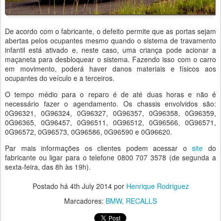
De acordo com o fabricante, o defeito permite que as portas sejam
abertas pelos ocupantes mesmo quando o sistema de travamento
infantil está ativado e, neste caso, uma criança pode acionar a
maçaneta para desbloquear o sistema. Fazendo isso com o carro
em movimento, poderá haver danos materiais e físicos aos
ocupantes do veículo e a terceiros.
O tempo médio para o reparo é de até duas horas e não é
necessário fazer o agendamento. Os chassis envolvidos são:
0G96321, 0G96324, 0G96327, 0G96357, 0G96358, 0G96359,
0G96365, 0G96457, 0G96511, 0G96512, 0G96566, 0G96571,
0G96572, 0G96573, 0G96586, 0G96590 e 0G96620.
Par mais informações os clientes podem acessar o
site
do
fabricante ou ligar para o telefone 0800 707 3578 (de segunda a
sexta-feira, das 8h às 19h).
Postado há
4th July 2014
por
Henrique Rodriguez
Marcadores:
BMW
RECALLS