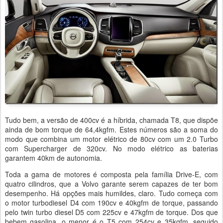
Tudo bem, a versão de 400cv é a híbrida, chamada T8, que dispõe
ainda de bom torque de 64,4kgfm. Estes números são a soma do
modo que combina um motor elétrico de 80cv com um 2.0 Turbo
com Supercharger de 320cv. No modo elétrico as baterias
garantem 40km de autonomia.
Toda a gama de motores é composta pela família Drive-E, com
quatro cilindros, que a Volvo garante serem capazes de ter bom
desempenho. Há opções mais humildes, claro. Tudo começa com
o motor turbodiesel D4 com 190cv e 40kgfm de torque, passando
pelo twin turbo diesel D5 com 225cv e 47kgfm de torque. Dos que
bebem gasolina, o menor é o T5 com 254cv e 35kgfm, seguido