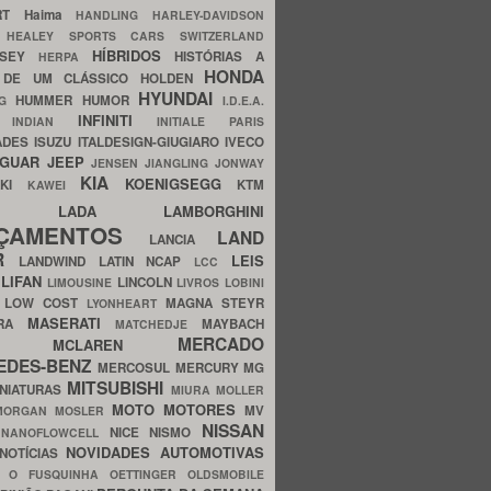
ERT
Haima
HANDLING
HARLEY-DAVIDSON
I
HEALEY SPORTS CARS SWITZERLAND
HÍBRIDOS
SSEY
HISTÓRIAS A
HERPA
HONDA
 DE UM CLÁSSICO
HOLDEN
HYUNDAI
HUMMER
HUMOR
NG
I.D.E.A.
INFINITI
IA
INDIAN
INITIALE PARIS
ADES
ISUZU
ITALDESIGN-GIUGIARO
IVECO
AGUAR
JEEP
JENSEN
JIANGLING
JONWAY
KIA
KOENIGSEGG
AKI
KTM
KAWEI
LADA
LAMBORGHINI
MHO
NÇAMENTOS
LAND
LANCIA
ER
LEIS
LANDWIND
LATIN NCAP
LCC
S
LIFAN
LINCOLN
LIMOUSINE
LIVROS
LOBINI
S
LOW COST
MAGNA STEYR
LYONHEART
MASERATI
DRA
MAYBACH
MATCHEDJE
MERCADO
ZDA
MCLAREN
EDES-BENZ
MERCOSUL
MERCURY
MG
MITSUBISHI
INIATURAS
MIURA
MOLLER
MOTO
MOTORES
MV
MORGAN
MOSLER
NISSAN
a
NICE
NISMO
NANOFLOWCELL
NOVIDADES AUTOMOTIVAS
NOTÍCIAS
C
O FUSQUINHA
OETTINGER
OLDSMOBILE