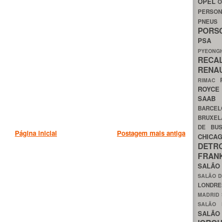
OPEL
O
PERSON
PNEU
POR
PS
PYEON
RECA
RENA
RIMAC
ROYC
SAA
BARCE
BRUXE
DE BU
Página inicial
Postagem mais antiga
CHIC
DETR
FRA
SALÃO
SALÃO D
LONDR
MADRID
SALÃO
SALÃO