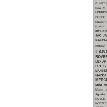
GUMP
HAWTA
HENNE
BORDO
HUASO
ICON
INVERD
JAC
J
KAWAS
KU
LA
ROV
LEXU
LOTU
MAHIN
MA
MERC
MINI
M
Mopar
Agust
NOBLE
NOVITE