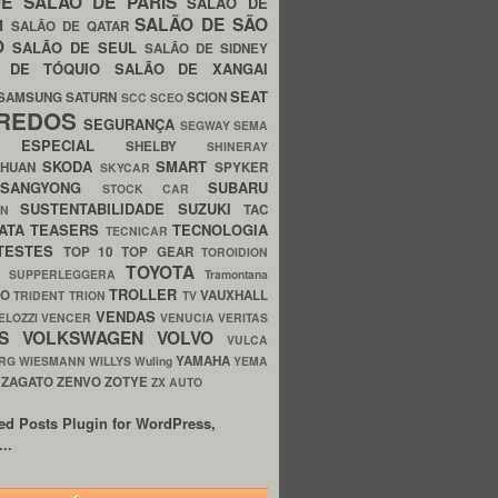
UE
SALÃO DE PARIS
SALÃO DE
SALÃO DE SÃO
IM
SALÃO DE QATAR
O
SALÃO DE SEUL
SALÃO DE SIDNEY
O DE TÓQUIO
SALÃO DE XANGAI
SEAT
SAMSUNG
SATURN
SCION
SCC
SCEO
REDOS
SEGURANÇA
SEGWAY
SEMA
E ESPECIAL
SHELBY
SHINERAY
SKODA
SMART
GHUAN
SPYKER
SKYCAR
SSANGYONG
SUBARU
STOCK CAR
SUSTENTABILIDADE
SUZUKI
TAC
WN
ATA
TEASERS
TECNOLOGIA
TECNICAR
TESTES
TOP 10
TOP GEAR
TOROIDION
TOYOTA
G SUPPERLEGGERA
Tramontana
TROLLER
TO
VAUXHALL
TRIDENT
TRION
TV
VENDAS
ELOZZI
VENCER
VENUCIA
VERITAS
OS
VOLKSWAGEN
VOLVO
VULCA
YAMAHA
URG
WIESMANN
WILLYS
Wuling
YEMA
ZAGATO
ZENVO
ZOTYE
O
ZX AUTO