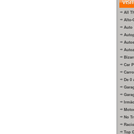
VISI
All T
Alto-
Auto 
Autop
Auto
Auto
Bizar
Car P
Carro
De 0 
Gara
Gara
Irmão
Moto
No Tr
Raci
Top 