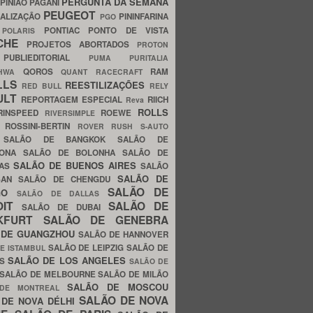
PERGUNTA DA SEMANA
PINIÃO
PAGANI
PEUGEOT
ALIZAÇÃO
PININFARINA
PGO
S
PONTIAC
PONTO DE VISTA
POLARIS
SCHE
PROJETOS ABORTADOS
PROTON
A
PUBLIEDITORIAL
PUMA
PURITALIA
QOROS
RAM
GHWA
QUANT
RACECRAFT
LLS
REESTILIZAÇÕES
RED BULL
RELY
ULT
REPORTAGEM ESPECIAL
RIICH
Reva
ROLLS
RINSPEED
ROEWE
RIVERSIMPLE
E
ROSSINI-BERTIN
ROVER
RUSH
S-AUTO
B
SALÃO DE BANGKOK
SALÃO DE
LONA
SALÃO DE BOLONHA
SALÃO DE
SALÃO DE BUENOS AIRES
LAS
SALÃO
SALÃO DE
SAN
SALÃO DE CHENGDU
SALÃO DE
AGO
SALÃO DE DALLAS
OIT
SALÃO DE
SALÃO DE DUBAI
NKFURT
SALÃO DE GENEBRA
 DE GUANGZHOU
SALÃO DE HANNOVER
SALÃO DE LEIPZIG
SALÃO DE
E ISTAMBUL
SALÃO DE LOS ANGELES
ES
SALÃO DE
SALÃO DE MELBOURNE
SALÃO DE MILÃO
SALÃO DE MOSCOU
 DE MONTREAL
SALÃO DE NOVA
 DE NOVA DÉLHI