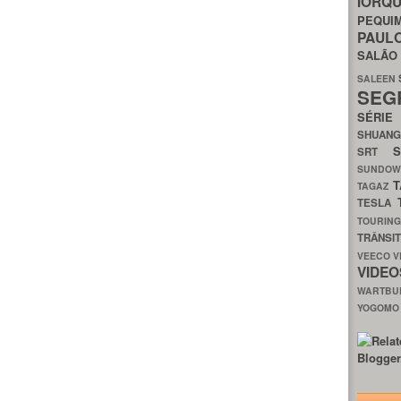
IORQ
PEQU
PAUL
SALÃ
SALEEN
SEG
SÉRI
SHUAN
SRT
SUNDO
T
TAGAZ
TESLA
TOURIN
TRÂNSI
VEECO
V
VIDE
WARTB
YOGOM