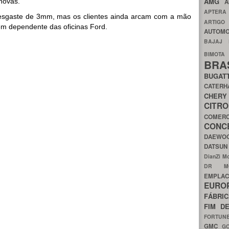
AMG
novas.
A
APTER
 desgaste de 3mm, mas os clientes ainda arcam com a mão
ARTIG
ém dependente das oficinas Ford.
AUTOMO
BAJAJ
BIMOT
BRA
BUGAT
CATER
CH
CIT
COMER
CON
DAEW
DATSU
DianZi M
DR 
EMPL
EURO
FÁBRI
FIM D
FORTUN
GMC
G