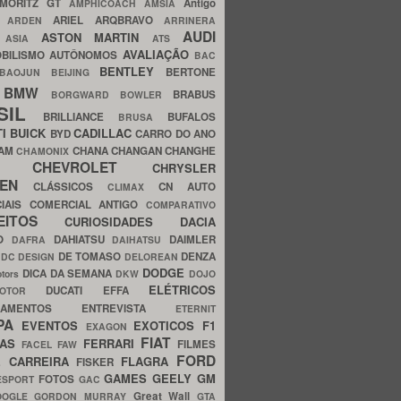
MORITZ GT
Antigo
AMPHICOACH
AMSIA
ARIEL
ARQBRAVO
A
ARDEN
ARRINERA
AUDI
ASTON MARTIN
O
ASIA
ATS
AVALIAÇÃO
BILISMO
AUTÔNOMOS
BAC
BENTLEY
BERTONE
BAOJUN
BEIJING
BMW
BRABUS
A
BORGWARD
BOWLER
SIL
BRILLIANCE
BUFALOS
BRUSA
TI
BUICK
CADILLAC
BYD
CARRO DO ANO
HAM
CHANA
CHANGAN
CHANGHE
CHAMONIX
CHEVROLET
ERY
CHRYSLER
ROEN
CLÁSSICOS
CN AUTO
CLIMAX
CIAIS
COMERCIAL ANTIGO
COMPARATIVO
CEITOS
CURIOSIDADES
DACIA
OO
DAHIATSU
DAIMLER
DAFRA
DAIHATSU
N
DE TOMASO
DENZA
DC DESIGN
DELOREAN
DODGE
DICA DA SEMANA
otors
DKW
DOJO
ELÉTRICOS
DUCATI
EFFA
MOTOR
ACAMENTOS
ENTREVISTA
ETERNIT
PA
EVENTOS
EXOTICOS
F1
EXAGON
FIAT
CAS
FERRARI
FILMES
FACEL
FAW
FORD
E CARREIRA
FLAGRA
FISKER
GAMES
GEELY
GM
FOTOS
ESPORT
GAC
Great Wall
OOGLE
GORDON MURRAY
GTA