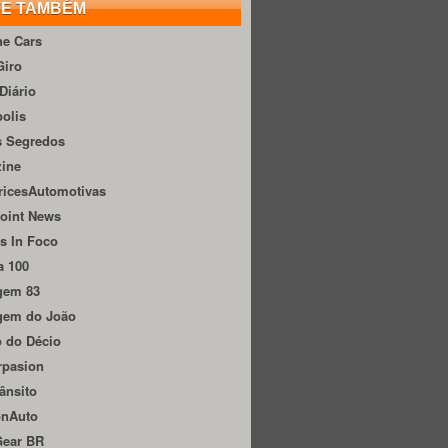
TE TAMBÉM
he Cars
Giro
Diário
olis
s Segredos
zine
ricesAutomotivas
oint News
s In Foco
a 100
gem 83
gem do João
 do Décio
rpasion
ânsito
onAuto
Gear BR