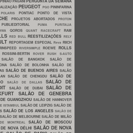
PERGUNTA DA SEMANA
PINIÃO
PAGANI
PEUGEOT
ALIZAÇÃO
PININFARINA
PGO
S
PONTIAC
PONTO DE VISTA
POLARIS
SCHE
PROJETOS ABORTADOS
PROTON
A
PUBLIEDITORIAL
PUMA
PURITALIA
QOROS
RAM
GHWA
QUANT
RACECRAFT
LLS
REESTILIZAÇÕES
RED BULL
RELY
ULT
REPORTAGEM ESPECIAL
RIICH
Reva
ROLLS
RINSPEED
ROEWE
RIVERSIMPLE
E
ROSSINI-BERTIN
ROVER
RUSH
S-AUTO
B
SALÃO DE BANGKOK
SALÃO DE
LONA
SALÃO DE BOLONHA
SALÃO DE
SALÃO DE BUENOS AIRES
LAS
SALÃO
SALÃO DE
SAN
SALÃO DE CHENGDU
SALÃO DE
AGO
SALÃO DE DALLAS
OIT
SALÃO DE
SALÃO DE DUBAI
NKFURT
SALÃO DE GENEBRA
 DE GUANGZHOU
SALÃO DE HANNOVER
SALÃO DE LEIPZIG
SALÃO DE
E ISTAMBUL
SALÃO DE LOS ANGELES
ES
SALÃO DE
SALÃO DE MELBOURNE
SALÃO DE MILÃO
SALÃO DE MOSCOU
 DE MONTREAL
SALÃO DE NOVA
 DE NOVA DÉLHI