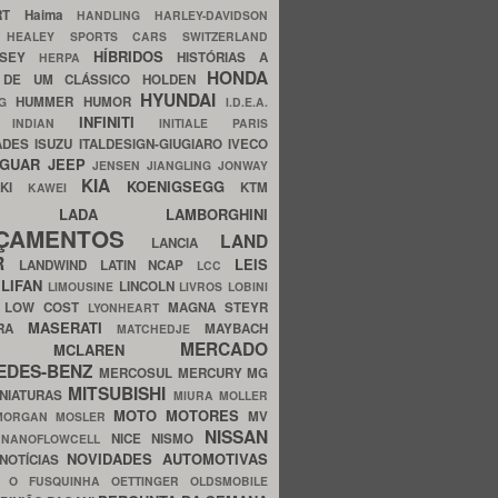
ERT
Haima
HANDLING
HARLEY-DAVIDSON
I
HEALEY SPORTS CARS SWITZERLAND
HÍBRIDOS
SSEY
HISTÓRIAS A
HERPA
HONDA
 DE UM CLÁSSICO
HOLDEN
HYUNDAI
HUMMER
HUMOR
NG
I.D.E.A.
INFINITI
IA
INDIAN
INITIALE PARIS
ADES
ISUZU
ITALDESIGN-GIUGIARO
IVECO
AGUAR
JEEP
JENSEN
JIANGLING
JONWAY
KIA
KOENIGSEGG
AKI
KTM
KAWEI
LADA
LAMBORGHINI
MHO
NÇAMENTOS
LAND
LANCIA
ER
LEIS
LANDWIND
LATIN NCAP
LCC
S
LIFAN
LINCOLN
LIMOUSINE
LIVROS
LOBINI
S
LOW COST
MAGNA STEYR
LYONHEART
MASERATI
DRA
MAYBACH
MATCHEDJE
MERCADO
ZDA
MCLAREN
EDES-BENZ
MERCOSUL
MERCURY
MG
MITSUBISHI
INIATURAS
MIURA
MOLLER
MOTO
MOTORES
MV
MORGAN
MOSLER
NISSAN
a
NICE
NISMO
NANOFLOWCELL
NOVIDADES AUTOMOTIVAS
NOTÍCIAS
C
O FUSQUINHA
OETTINGER
OLDSMOBILE