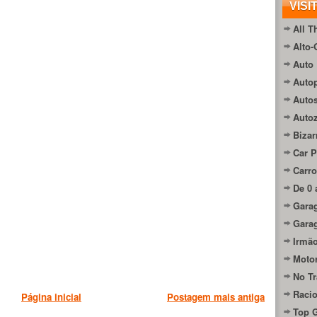
VISI
All T
Alto-
Auto 
Autop
Auto
Auto
Bizar
Car P
Carro
De 0 
Gara
Gara
Irmão
Moto
No Tr
Raci
Página inicial
Postagem mais antiga
Top 