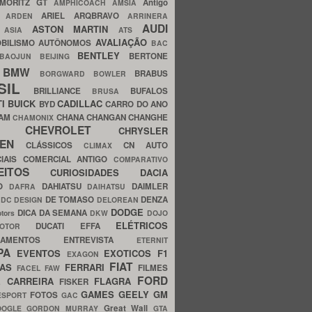
MORITZ GT
Antigo
AMPHICOACH
AMSIA
ARIEL
ARQBRAVO
A
ARDEN
ARRINERA
AUDI
ASTON MARTIN
O
ASIA
ATS
AVALIAÇÃO
BILISMO
AUTÔNOMOS
BAC
BENTLEY
BERTONE
BAOJUN
BEIJING
BMW
BRABUS
A
BORGWARD
BOWLER
SIL
BRILLIANCE
BUFALOS
BRUSA
TI
BUICK
CADILLAC
BYD
CARRO DO ANO
HAM
CHANA
CHANGAN
CHANGHE
CHAMONIX
CHEVROLET
ERY
CHRYSLER
ROEN
CLÁSSICOS
CN AUTO
CLIMAX
CIAIS
COMERCIAL ANTIGO
COMPARATIVO
CEITOS
CURIOSIDADES
DACIA
OO
DAHIATSU
DAIMLER
DAFRA
DAIHATSU
N
DE TOMASO
DENZA
DC DESIGN
DELOREAN
DODGE
DICA DA SEMANA
otors
DKW
DOJO
ELÉTRICOS
DUCATI
EFFA
MOTOR
ACAMENTOS
ENTREVISTA
ETERNIT
PA
EVENTOS
EXOTICOS
F1
EXAGON
FIAT
CAS
FERRARI
FILMES
FACEL
FAW
FORD
E CARREIRA
FLAGRA
FISKER
GAMES
GEELY
GM
FOTOS
ESPORT
GAC
Great Wall
OOGLE
GORDON MURRAY
GTA