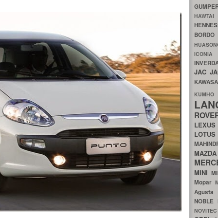
GUMP
HAWTA
HENNE
BORDO
HUASO
ICON
INVERD
JAC
J
KAWAS
KU
LA
ROV
LEXU
LOTU
MAHIN
MA
MERC
MINI
M
Mopar
Agust
NOBLE
NOVITE