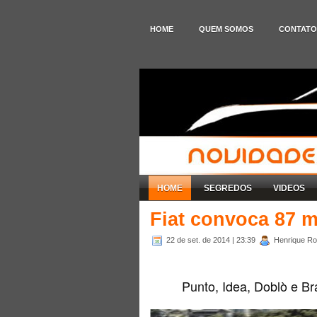
HOME
QUEM SOMOS
CONTATO
HOME
SEGREDOS
VIDEOS
Fiat convoca 87 mi
22 de set. de 2014
| 23:39
Henrique Rod
Punto, Idea, Doblò e Br