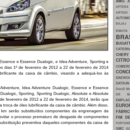
AMG
A
APTER
ARTIG
AUTOMO
BAJAJ
BIMOT
BRA
BUGAT
CATER
CH
CIT
Essence e Essence Dualogic, e Idea Adventure, Sporting e
COMER
 os dias 1º de fevereiro de 2012 a 22 de fevereiro de 2014
CON
brificante da caixa de câmbio, visando a adequá-los às
DAEW
DATSU
 Adventure, Idea Adventure Dualogic, Essence e Essence
DianZi M
ualogic, Sporting, Sporting Dualogic, Absolute e Absolute
DR 
 de fevereiro de 2012 a 22 de fevereiro de 2014, terão que
EMPL
EURO
 a troca de óleo lubrificante da caixa de câmbio. Além disso,
 km serão substituídos componentes da engrenagem da
FÁBRI
evitar o processo prematuro de desgaste de componentes
FIM D
substituição preventiva daqueles componentes da caixa de
FORTUN
GMC
G