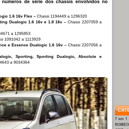
s números de série dos chassis envolvidos no
gic 1.6 16v Flex –
Chassi 1194449 a 1296320
ting Dualogic 1.6 16v e 1.8 16v –
Chassi 2207059 a
94671 a 1295853
si 1091042 a 1113929
nce e Essence Dualogic 1.6 16v –
Chassi 2207056 a
ogic, Sporting, Sporting Dualogic, Absolute e
4643 a 9034364
CAT
7 em 1
ROME