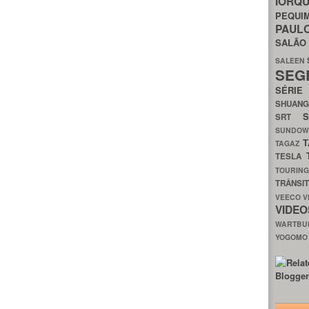
IORQ
PEQU
PAUL
SALÃ
SALEEN
SEG
SÉRI
SHUAN
SRT
SUNDO
T
TAGAZ
TESLA
TOURIN
TRÂNSI
VEECO
V
VIDE
WARTB
YOGOM