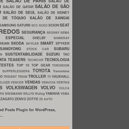
UE
SALÃO DE PARIS
SALÃO DE
SALÃO DE SÃO
IM
SALÃO DE QATAR
O
SALÃO DE SEUL
SALÃO DE SIDNEY
O DE TÓQUIO
SALÃO DE XANGAI
SEAT
SAMSUNG
SATURN
SCION
SCC
SCEO
REDOS
SEGURANÇA
SEGWAY
SEMA
E ESPECIAL
SHELBY
SHINERAY
SKODA
SMART
GHUAN
SPYKER
SKYCAR
SSANGYONG
SUBARU
STOCK CAR
SUSTENTABILIDADE
SUZUKI
TAC
WN
ATA
TEASERS
TECNOLOGIA
TECNICAR
TESTES
TOP 10
TOP GEAR
TOROIDION
TOYOTA
G SUPPERLEGGERA
Tramontana
TROLLER
TO
VAUXHALL
TRIDENT
TRION
TV
VENDAS
ELOZZI
VENCER
VENUCIA
VERITAS
OS
VOLKSWAGEN
VOLVO
VULCA
YAMAHA
URG
WIESMANN
WILLYS
Wuling
YEMA
ZAGATO
ZENVO
ZOTYE
O
ZX AUTO