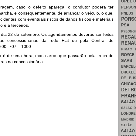
OPEL
O
agem, caso o defeito apareça, o condutor poderá ter
PERSON
marcha, e consequentemente, de arrancar o veículo, o que,
PNEU
POR
cidentes com eventuais riscos de danos físicos e materiais
PS
o e a terceiros.
PYEON
o dia 22 de setembro. Os agendamentos deverão ser feitos
RECA
s concessionárias da rede Fiat ou pela Central de
RENA
0800 -707 – 1000.
RIMAC
ROYC
o é de uma hora, mas carros que passarão pela troca de
SAA
ras na concessionária.
BARCE
BRUXE
DE BU
CHIC
DETR
FRA
SALÃO
SALÃO D
LONDR
MADRID
SALÃO
SALÃO