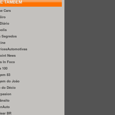
TE TAMBÉM
he Cars
Giro
Diário
olis
s Segredos
zine
ricesAutomotivas
oint News
s In Foco
a 100
gem 83
gem do João
 do Décio
rpasion
ânsito
onAuto
Gear BR