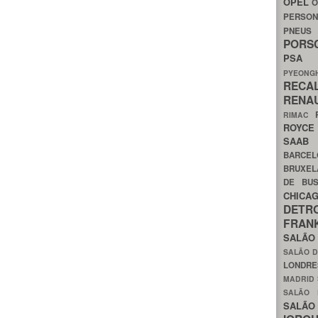
OPEL
O
PERSON
PNEU
POR
PS
PYEON
RECA
RENA
RIMAC
ROYC
SAA
BARCE
BRUXE
DE BU
CHIC
DETR
FRA
SALÃO
SALÃO D
LONDR
MADRID
SALÃO
SALÃO