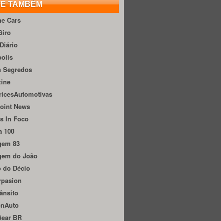
TE TAMBÉM
he Cars
Giro
Diário
olis
s Segredos
zine
ricesAutomotivas
oint News
s In Foco
a 100
gem 83
gem do João
 do Décio
rpasion
ânsito
onAuto
Gear BR