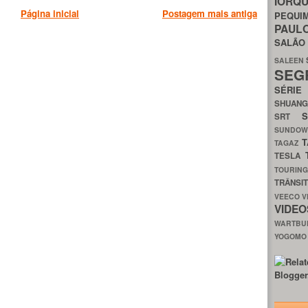
IORQ
Página inicial
Postagem mais antiga
PEQU
PAUL
SALÃ
SALEEN
SEG
SÉRI
SHUAN
SRT
SUNDO
T
TAGAZ
TESLA
TOURIN
TRÂNSI
VEECO
V
VIDE
WARTB
YOGOM