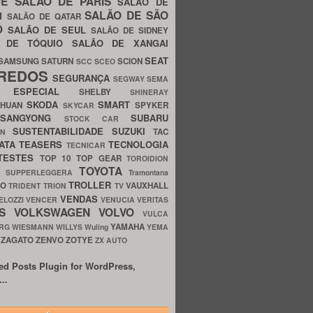
UE
SALÃO DE PARIS
SALÃO DE
SALÃO DE SÃO
IM
SALÃO DE QATAR
O
SALÃO DE SEUL
SALÃO DE SIDNEY
O DE TÓQUIO
SALÃO DE XANGAI
SEAT
SAMSUNG
SATURN
SCION
SCC
SCEO
REDOS
SEGURANÇA
SEGWAY
SEMA
E ESPECIAL
SHELBY
SHINERAY
SKODA
SMART
GHUAN
SPYKER
SKYCAR
SSANGYONG
SUBARU
STOCK CAR
SUSTENTABILIDADE
SUZUKI
TAC
WN
ATA
TEASERS
TECNOLOGIA
TECNICAR
TESTES
TOP 10
TOP GEAR
TOROIDION
TOYOTA
G SUPPERLEGGERA
Tramontana
TROLLER
TO
VAUXHALL
TRIDENT
TRION
TV
VENDAS
ELOZZI
VENCER
VENUCIA
VERITAS
OS
VOLKSWAGEN
VOLVO
VULCA
YAMAHA
URG
WIESMANN
WILLYS
Wuling
YEMA
ZAGATO
ZENVO
ZOTYE
O
ZX AUTO