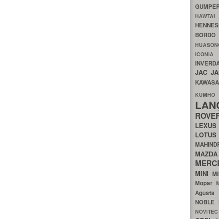
GUMP
HAWTA
HENNE
BORDO
HUASO
ICON
INVERD
JAC
J
KAWAS
KU
LA
ROV
LEXU
LOTU
MAHIN
MA
MERC
MINI
M
Mopar
Agust
NOBLE
NOVITE