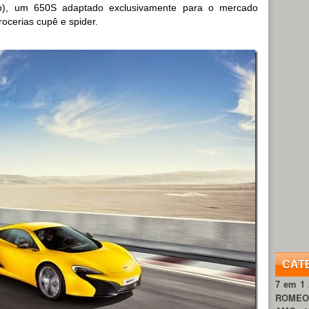
b), um 650S adaptado exclusivamente para o mercado
rocerias cupê e spider.
CAT
7 em 1
ROME