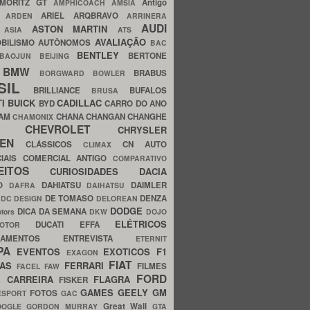
MORITZ GT
Antigo
AMPHICOACH
AMSIA
ARIEL
ARQBRAVO
A
ARDEN
ARRINERA
AUDI
ASTON MARTIN
O
ASIA
ATS
AVALIAÇÃO
BILISMO
AUTÔNOMOS
BAC
BENTLEY
BERTONE
BAOJUN
BEIJING
BMW
BRABUS
A
BORGWARD
BOWLER
SIL
BRILLIANCE
BUFALOS
BRUSA
TI
BUICK
CADILLAC
BYD
CARRO DO ANO
HAM
CHANA
CHANGAN
CHANGHE
CHAMONIX
CHEVROLET
ERY
CHRYSLER
ROEN
CLÁSSICOS
CN AUTO
CLIMAX
CIAIS
COMERCIAL ANTIGO
COMPARATIVO
CEITOS
CURIOSIDADES
DACIA
OO
DAHIATSU
DAIMLER
DAFRA
DAIHATSU
N
DE TOMASO
DENZA
DC DESIGN
DELOREAN
DODGE
DICA DA SEMANA
otors
DKW
DOJO
ELÉTRICOS
DUCATI
EFFA
MOTOR
ACAMENTOS
ENTREVISTA
ETERNIT
PA
EVENTOS
EXOTICOS
F1
EXAGON
FIAT
CAS
FERRARI
FILMES
FACEL
FAW
FORD
E CARREIRA
FLAGRA
FISKER
GAMES
GEELY
GM
FOTOS
ESPORT
GAC
Great Wall
OOGLE
GORDON MURRAY
GTA