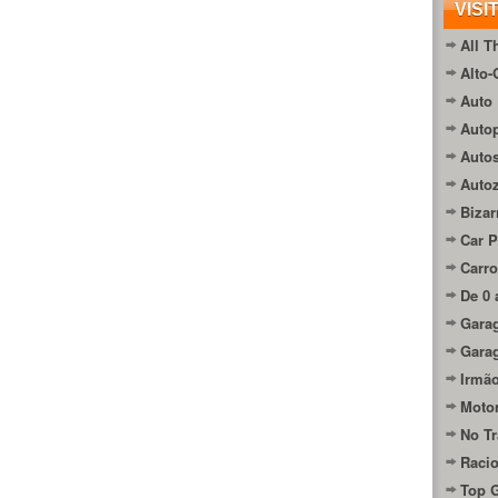
VISI
All T
Alto-
Auto 
Autop
Auto
Auto
Bizar
Car P
Carro
De 0 
Gara
Gara
Irmão
Moto
No Tr
Raci
Top 