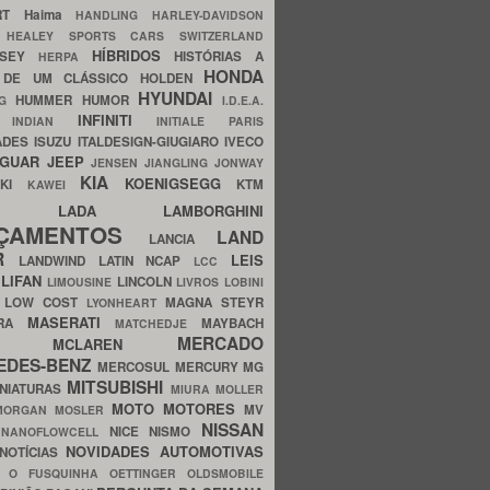
ERT
Haima
HANDLING
HARLEY-DAVIDSON
I
HEALEY SPORTS CARS SWITZERLAND
HÍBRIDOS
SSEY
HISTÓRIAS A
HERPA
HONDA
 DE UM CLÁSSICO
HOLDEN
HYUNDAI
HUMMER
HUMOR
NG
I.D.E.A.
INFINITI
IA
INDIAN
INITIALE PARIS
ADES
ISUZU
ITALDESIGN-GIUGIARO
IVECO
AGUAR
JEEP
JENSEN
JIANGLING
JONWAY
KIA
KOENIGSEGG
AKI
KTM
KAWEI
LADA
LAMBORGHINI
MHO
NÇAMENTOS
LAND
LANCIA
ER
LEIS
LANDWIND
LATIN NCAP
LCC
S
LIFAN
LINCOLN
LIMOUSINE
LIVROS
LOBINI
S
LOW COST
MAGNA STEYR
LYONHEART
MASERATI
DRA
MAYBACH
MATCHEDJE
MERCADO
ZDA
MCLAREN
EDES-BENZ
MERCOSUL
MERCURY
MG
MITSUBISHI
INIATURAS
MIURA
MOLLER
MOTO
MOTORES
MV
MORGAN
MOSLER
NISSAN
a
NICE
NISMO
NANOFLOWCELL
NOVIDADES AUTOMOTIVAS
NOTÍCIAS
C
O FUSQUINHA
OETTINGER
OLDSMOBILE