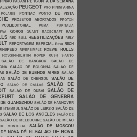
PERGUNTA DA SEMANA
PINIÃO
PAGANI
PEUGEOT
ALIZAÇÃO
PININFARINA
PGO
S
PONTIAC
PONTO DE VISTA
POLARIS
SCHE
PROJETOS ABORTADOS
PROTON
A
PUBLIEDITORIAL
PUMA
PURITALIA
QOROS
RAM
GHWA
QUANT
RACECRAFT
LLS
REESTILIZAÇÕES
RED BULL
RELY
ULT
REPORTAGEM ESPECIAL
RIICH
Reva
ROLLS
RINSPEED
ROEWE
RIVERSIMPLE
E
ROSSINI-BERTIN
ROVER
RUSH
S-AUTO
B
SALÃO DE BANGKOK
SALÃO DE
LONA
SALÃO DE BOLONHA
SALÃO DE
SALÃO DE BUENOS AIRES
LAS
SALÃO
SALÃO DE
SAN
SALÃO DE CHENGDU
SALÃO DE
AGO
SALÃO DE DALLAS
OIT
SALÃO DE
SALÃO DE DUBAI
NKFURT
SALÃO DE GENEBRA
 DE GUANGZHOU
SALÃO DE HANNOVER
SALÃO DE LEIPZIG
SALÃO DE
E ISTAMBUL
SALÃO DE LOS ANGELES
ES
SALÃO DE
SALÃO DE MELBOURNE
SALÃO DE MILÃO
SALÃO DE MOSCOU
 DE MONTREAL
SALÃO DE NOVA
 DE NOVA DÉLHI