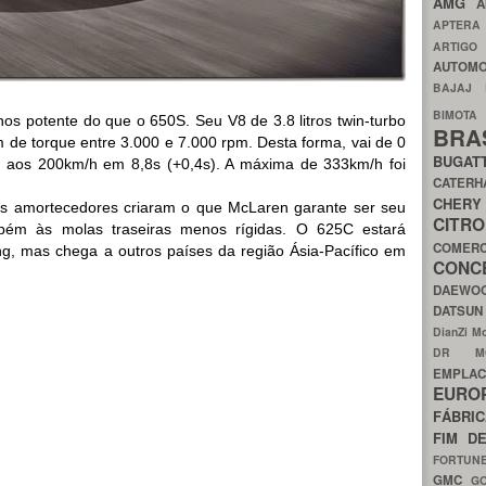
AMG
A
APTER
ARTIG
AUTOMO
BAJAJ
BIMOT
 potente do que o 650S. Seu V8 de 3.8 litros twin-turbo
BRA
 de torque entre 3.000 e 7.000 rpm. Desta forma, vai de 0
BUGAT
 aos 200km/h em 8,8s (+0,4s). A máxima de 333km/h foi
CATER
CH
os amortecedores criaram o que McLaren garante ser seu
CIT
bém às molas traseiras menos rígidas. O 625C estará
COMER
ng, mas chega a outros países da região Ásia-Pacífico em
CON
DAEW
DATSU
DianZi M
DR 
EMPL
EURO
FÁBRI
FIM D
FORTUN
GMC
G