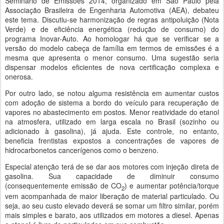
Seminário de Emissões 2014, organizado em São Paulo pela
Associação Brasileira de Engenharia Automotiva (AEA), debateu
este tema. Discutiu-se harmonização de regras antipoluição (Nota
Verde) e de eficiência energética (redução de consumo) do
programa Inovar-Auto. Ao homologar há que se verificar se a
versão do modelo cabeça de família em termos de emissões é a
mesma que apresenta o menor consumo. Uma sugestão seria
dispensar modelos eficientes de nova certificação complexa e
onerosa.
Por outro lado, se notou alguma resistência em aumentar custos
com adoção de sistema a bordo do veículo para recuperação de
vapores no abastecimento em postos. Menor reatividade do etanol
na atmosfera, utilizado em larga escala no Brasil (sozinho ou
adicionado à gasolina), já ajuda. Este controle, no entanto,
beneficia frentistas expostos a concentrações de vapores de
hidrocarbonetos cancerígenos como o benzeno.
Especial atenção terá de se dar aos motores com injeção direta de
gasolina. Sua capacidade de diminuir consumo
(consequentemente emissão de CO
) e aumentar potência/torque
2
vem acompanhada de maior liberação de material particulado. Ou
seja, ao seu custo elevado deverá se somar um filtro similar, porém
mais simples e barato, aos utilizados em motores a diesel. Apenas