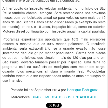
o etanol é livre de particulados em sua combustão.
A interrupção da inspeção veicular ambiental no município de São
Paulo também chamou atenção. Será restabelecida nos próximos
meses com periodicidade anual só para veículos com mais de 10
anos de uso. Até três anos estão dispensados (a exemplo do resto
do mundo); entre 4 e 10 anos, inspeção bienal, como no exterior.
Motores diesel continuarão com inspeção anual na capital paulista.
Programas experimentais apontaram que 10% mais emissores
emitem o mesmo que os 90% menos poluentes. O resultado
ambiental seria extraordinário, se a grande evasão não fosse
justamente daquele grupo menor pesquisado. Carros com placas
de outros municípios, que circulem mais de 120 dias por ano em
São Paulo, deverão também passar por inspeção. Uma falha no
programa está na ausência de medições com motor em carga,
quando rolos mecânicos simulam o mundo real. Motocicletas
também teriam que ser inspecionadas todos os anos em função do
uso intensivo.
Postado há
1st September 2014
por
Henrique Rodriguez
Marcadores:
BRASIL
MERCADO
SUSTENTABILIDADE