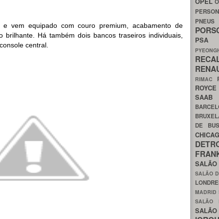
OPEL
O
PERSON
PNEU
ão e vem equipado com couro premium, acabamento de
POR
 brilhante. Há também dois bancos traseiros individuais,
PS
onsole central.
PYEON
RECA
RENA
RIMAC
ROYC
SAA
BARCE
BRUXE
DE BU
CHIC
DETR
FRA
SALÃO
SALÃO D
LONDR
MADRID
SALÃO
SALÃO