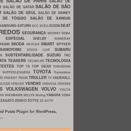
UE
SALÃO DE PARIS
SALÃO DE
SALÃO DE SÃO
IM
SALÃO DE QATAR
O
SALÃO DE SEUL
SALÃO DE SIDNEY
O DE TÓQUIO
SALÃO DE XANGAI
SEAT
SAMSUNG
SATURN
SCION
SCC
SCEO
REDOS
SEGURANÇA
SEGWAY
SEMA
E ESPECIAL
SHELBY
SHINERAY
SKODA
SMART
GHUAN
SPYKER
SKYCAR
SSANGYONG
SUBARU
STOCK CAR
SUSTENTABILIDADE
SUZUKI
TAC
WN
ATA
TEASERS
TECNOLOGIA
TECNICAR
TESTES
TOP 10
TOP GEAR
TOROIDION
TOYOTA
G SUPPERLEGGERA
Tramontana
TROLLER
TO
VAUXHALL
TRIDENT
TRION
TV
VENDAS
ELOZZI
VENCER
VENUCIA
VERITAS
OS
VOLKSWAGEN
VOLVO
VULCA
YAMAHA
URG
WIESMANN
WILLYS
Wuling
YEMA
ZAGATO
ZENVO
ZOTYE
O
ZX AUTO