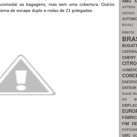
AMG
A
 acomodar as bagagens, mas sem uma cobertura. Outros
APTER
sistema de escape duplo e rodas de 21 polegadas.
ARTIG
AUTOMO
BAJAJ
BIMOT
BRA
BUGAT
CATER
CH
CIT
COMER
CON
DAEW
DATSU
DianZi M
DR 
EMPL
EURO
FÁBRI
FIM D
FORTUN
GMC
G