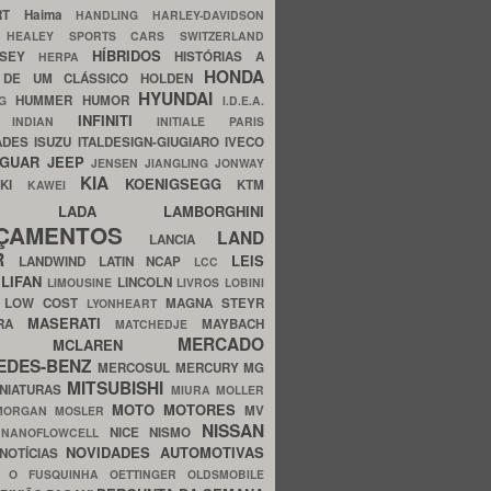
ERT
Haima
HANDLING
HARLEY-DAVIDSON
I
HEALEY SPORTS CARS SWITZERLAND
HÍBRIDOS
SSEY
HISTÓRIAS A
HERPA
HONDA
 DE UM CLÁSSICO
HOLDEN
HYUNDAI
HUMMER
HUMOR
NG
I.D.E.A.
INFINITI
IA
INDIAN
INITIALE PARIS
ADES
ISUZU
ITALDESIGN-GIUGIARO
IVECO
AGUAR
JEEP
JENSEN
JIANGLING
JONWAY
KIA
KOENIGSEGG
AKI
KTM
KAWEI
LADA
LAMBORGHINI
MHO
NÇAMENTOS
LAND
LANCIA
ER
LEIS
LANDWIND
LATIN NCAP
LCC
S
LIFAN
LINCOLN
LIMOUSINE
LIVROS
LOBINI
S
LOW COST
MAGNA STEYR
LYONHEART
MASERATI
DRA
MAYBACH
MATCHEDJE
MERCADO
ZDA
MCLAREN
EDES-BENZ
MERCOSUL
MERCURY
MG
MITSUBISHI
INIATURAS
MIURA
MOLLER
MOTO
MOTORES
MV
MORGAN
MOSLER
NISSAN
a
NICE
NISMO
NANOFLOWCELL
NOVIDADES AUTOMOTIVAS
NOTÍCIAS
C
O FUSQUINHA
OETTINGER
OLDSMOBILE