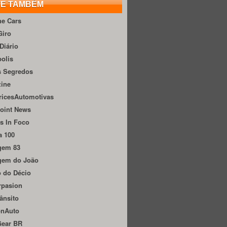
TE TAMBÉM
he Cars
Giro
Diário
olis
s Segredos
zine
ricesAutomotivas
oint News
s In Foco
a 100
gem 83
gem do João
 do Décio
rpasion
ânsito
onAuto
Gear BR