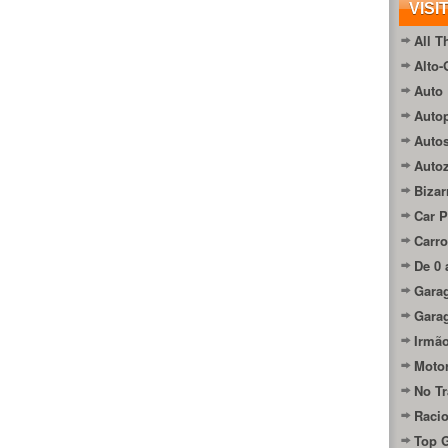
VISI
All T
Alto-
Auto 
Autop
Auto
Auto
Bizar
Car P
Carro
De 0 
Gara
Gara
Irmão
Moto
No Tr
Raci
Top 