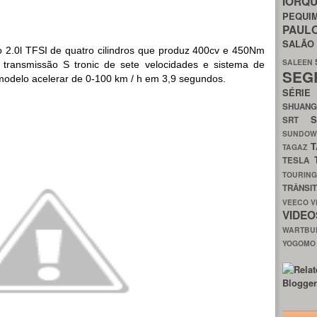
IORQ
PEQU
PAUL
SALÃ
o 2.0l TFSI de quatro cilindros que produz 400cv e 450Nm
SALEEN
transmissão S tronic de sete velocidades e sistema de
SEG
modelo acelerar de 0-100 km / h em 3,9 segundos.
SÉRI
SHUAN
SRT
SUNDO
T
TAGAZ
TESLA
TOURIN
TRÂNSI
VEECO
V
VIDE
WARTB
YOGOM