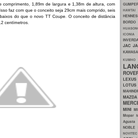
e comprimento, 1,89m de largura e 1,38m de altura, com
GUMP
 Isso faz com que o conceito seja 29cm mais comprido, seis
HAWTA
HENNE
baixos do que o novo TT Coupe. O conceito de distância
BORDO
12 centímetros.
HUASO
ICON
INVERD
JAC
J
KAWAS
KU
LA
ROV
LEXU
LOTU
MAHIN
MA
MERC
MINI
M
Mopar
Agust
NOBLE
NOVITE