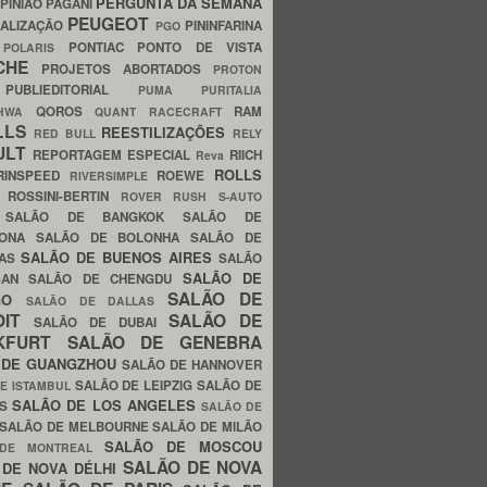
PERGUNTA DA SEMANA
PINIÃO
PAGANI
PEUGEOT
ALIZAÇÃO
PININFARINA
PGO
S
PONTIAC
PONTO DE VISTA
POLARIS
SCHE
PROJETOS ABORTADOS
PROTON
A
PUBLIEDITORIAL
PUMA
PURITALIA
QOROS
RAM
GHWA
QUANT
RACECRAFT
LLS
REESTILIZAÇÕES
RED BULL
RELY
ULT
REPORTAGEM ESPECIAL
RIICH
Reva
ROLLS
RINSPEED
ROEWE
RIVERSIMPLE
E
ROSSINI-BERTIN
ROVER
RUSH
S-AUTO
B
SALÃO DE BANGKOK
SALÃO DE
LONA
SALÃO DE BOLONHA
SALÃO DE
SALÃO DE BUENOS AIRES
LAS
SALÃO
SALÃO DE
SAN
SALÃO DE CHENGDU
SALÃO DE
AGO
SALÃO DE DALLAS
OIT
SALÃO DE
SALÃO DE DUBAI
NKFURT
SALÃO DE GENEBRA
 DE GUANGZHOU
SALÃO DE HANNOVER
SALÃO DE LEIPZIG
SALÃO DE
E ISTAMBUL
SALÃO DE LOS ANGELES
ES
SALÃO DE
SALÃO DE MELBOURNE
SALÃO DE MILÃO
SALÃO DE MOSCOU
 DE MONTREAL
SALÃO DE NOVA
 DE NOVA DÉLHI