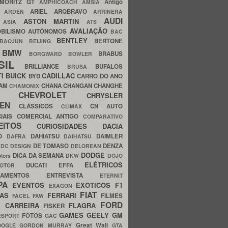
MORITZ GT
Antigo
AMPHICOACH
AMSIA
ARIEL
ARQBRAVO
A
ARDEN
ARRINERA
AUDI
ASTON MARTIN
O
ASIA
ATS
AVALIAÇÃO
BILISMO
AUTÔNOMOS
BAC
BENTLEY
BERTONE
BAOJUN
BEIJING
BMW
BRABUS
A
BORGWARD
BOWLER
SIL
BRILLIANCE
BUFALOS
BRUSA
TI
BUICK
CADILLAC
BYD
CARRO DO ANO
HAM
CHANA
CHANGAN
CHANGHE
CHAMONIX
CHEVROLET
ERY
CHRYSLER
ROEN
CLÁSSICOS
CN AUTO
CLIMAX
CIAIS
COMERCIAL ANTIGO
COMPARATIVO
CEITOS
CURIOSIDADES
DACIA
OO
DAHIATSU
DAIMLER
DAFRA
DAIHATSU
N
DE TOMASO
DENZA
DC DESIGN
DELOREAN
DODGE
DICA DA SEMANA
otors
DKW
DOJO
ELÉTRICOS
DUCATI
EFFA
MOTOR
ACAMENTOS
ENTREVISTA
ETERNIT
PA
EVENTOS
EXOTICOS
F1
EXAGON
FIAT
CAS
FERRARI
FILMES
FACEL
FAW
FORD
E CARREIRA
FLAGRA
FISKER
GAMES
GEELY
GM
FOTOS
ESPORT
GAC
Great Wall
OOGLE
GORDON MURRAY
GTA