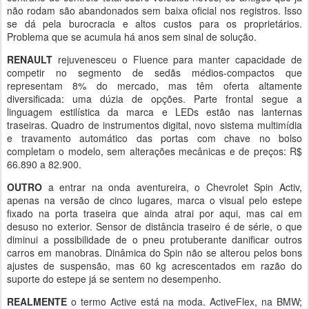
não rodam são abandonados sem baixa oficial nos registros. Isso
se dá pela burocracia e altos custos para os proprietários.
Problema que se acumula há anos sem sinal de solução.
RENAULT
rejuvenesceu o Fluence para manter capacidade de
competir no segmento de sedãs médios-compactos que
representam 8% do mercado, mas têm oferta altamente
diversificada: uma dúzia de opções. Parte frontal segue a
linguagem estilística da marca e LEDs estão nas lanternas
traseiras. Quadro de instrumentos digital, novo sistema multimídia
e travamento automático das portas com chave no bolso
completam o modelo, sem alterações mecânicas e de preços: R$
66.890 a 82.900.
OUTRO
a entrar na onda aventureira, o Chevrolet Spin Activ,
apenas na versão de cinco lugares, marca o visual pelo estepe
fixado na porta traseira que ainda atrai por aqui, mas cai em
desuso no exterior. Sensor de distância traseiro é de série, o que
diminui a possibilidade de o pneu protuberante danificar outros
carros em manobras. Dinâmica do Spin não se alterou pelos bons
ajustes de suspensão, mas 60 kg acrescentados em razão do
suporte do estepe já se sentem no desempenho.
REALMENTE
o termo Active está na moda. ActiveFlex, na BMW;