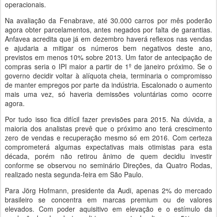
operacionais.
Na avaliação da Fenabrave, até 30.000 carros por mês poderão
agora obter parcelamentos, antes negados por falta de garantias.
Anfavea acredita que já em dezembro haverá reflexos nas vendas
e ajudaria a mitigar os números bem negativos deste ano,
previstos em menos 10% sobre 2013. Um fator de antecipação de
compras seria o IPI maior a partir de 1º de janeiro próximo. Se o
governo decidir voltar à alíquota cheia, terminaria o compromisso
de manter empregos por parte da indústria. Escalonado o aumento
mais uma vez, só haveria demissões voluntárias como ocorre
agora.
Por tudo isso fica difícil fazer previsões para 2015. Na dúvida, a
maioria dos analistas prevê que o próximo ano terá crescimento
zero de vendas e recuperação mesmo só em 2016. Com certeza
comprometerá algumas expectativas mais otimistas para esta
década, porém não retirou ânimo de quem decidiu investir
conforme se observou no seminário Direções, da Quatro Rodas,
realizado nesta segunda-feira em São Paulo.
Para Jörg Hofmann, presidente da Audi, apenas 2% do mercado
brasileiro se concentra em marcas premium ou de valores
elevados. Com poder aquisitivo em elevação e o estímulo da