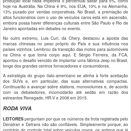
produção local nada impediria o percentual saltar para 5%, como
hoje na Austrália. Na China é 9%, nos EUA, 10% e na Alemanha,
13% puxado por vendas corporativas. No Brasil, a premiação de
altos funcionários com o uso de veículos caros está em ascensão,
embora possa haver diferenças culturais entre São Paulo e Rio de
Janeiro apontadas em debates no evento.
No outro extremo, Luis Curi, da Chery, destacou a aposta das
marcas chinesas no peso próprio do País e sua influência nos
países vizinhos. Lembrou da transição das motos para automóveis
na China e que toma corpo aqui. E Sérgio Ferreira, da FCA,
apontou o desafio vencido de implantar uma fábrica Jeep no Brasil,
longe dos grandes centros fornecedores e consumidores.
A estratégia do grupo ítalo-americano se alinha à forte aceitação
dos SUVs e, em particular, das suas alternativas compactas.
Continuarão a avançar sobre stations, monovolumes e, de acordo
com os debatedores, incomodarão até sedãs em razão dos
estreantes Renegade, HR-V e 2008 em 2015.
RODA VIVA
LEITORES
perguntam por que os números da frota registrada pelo
Denatran e Detrans não são confiáveis. Simplesmente porque, ao
contrário do controle total sobre veículos novos, os antigos que já