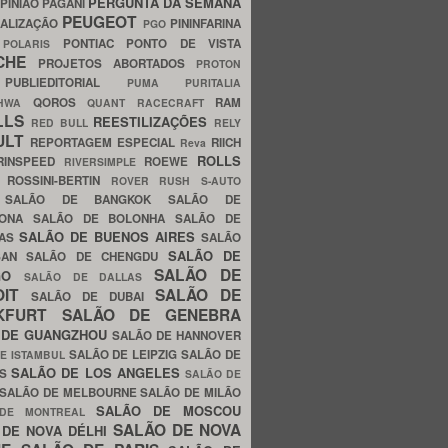
PERGUNTA DA SEMANA
PINIÃO
PAGANI
PEUGEOT
ALIZAÇÃO
PININFARINA
PGO
S
PONTIAC
PONTO DE VISTA
POLARIS
SCHE
PROJETOS ABORTADOS
PROTON
A
PUBLIEDITORIAL
PUMA
PURITALIA
QOROS
RAM
GHWA
QUANT
RACECRAFT
LLS
REESTILIZAÇÕES
RED BULL
RELY
ULT
REPORTAGEM ESPECIAL
RIICH
Reva
ROLLS
RINSPEED
ROEWE
RIVERSIMPLE
E
ROSSINI-BERTIN
ROVER
RUSH
S-AUTO
B
SALÃO DE BANGKOK
SALÃO DE
LONA
SALÃO DE BOLONHA
SALÃO DE
SALÃO DE BUENOS AIRES
LAS
SALÃO
SALÃO DE
SAN
SALÃO DE CHENGDU
SALÃO DE
AGO
SALÃO DE DALLAS
OIT
SALÃO DE
SALÃO DE DUBAI
NKFURT
SALÃO DE GENEBRA
 DE GUANGZHOU
SALÃO DE HANNOVER
SALÃO DE LEIPZIG
SALÃO DE
E ISTAMBUL
SALÃO DE LOS ANGELES
ES
SALÃO DE
SALÃO DE MELBOURNE
SALÃO DE MILÃO
SALÃO DE MOSCOU
 DE MONTREAL
SALÃO DE NOVA
 DE NOVA DÉLHI