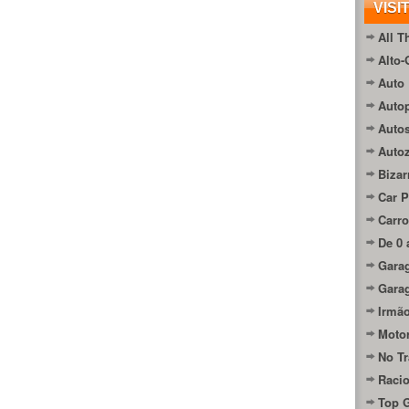
VISI
All T
Alto-
Auto 
Autop
Auto
Auto
Bizar
Car P
Carro
De 0 
Gara
Gara
Irmão
Moto
No Tr
Raci
Top 