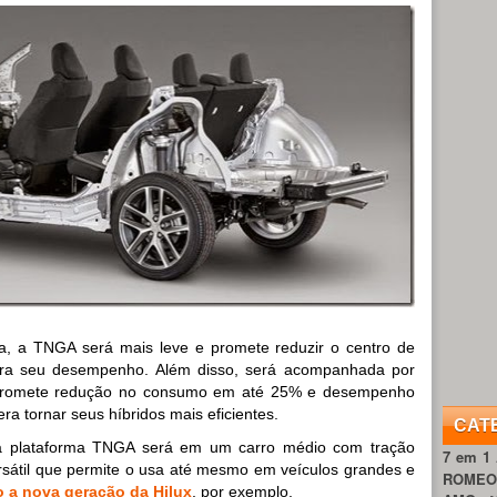
a, a TNGA será mais leve e promete reduzir o centro de
ora seu desempenho. Além disso, será acompanhada por
 promete redução no consumo em até 25% e desempenho
 tornar seus híbridos mais eficientes.
CAT
va plataforma TNGA será em um carro médio com tração
7 em 1
versátil que permite o usa até mesmo em veículos grandes e
ROME
 a nova geração da Hilux
, por exemplo.