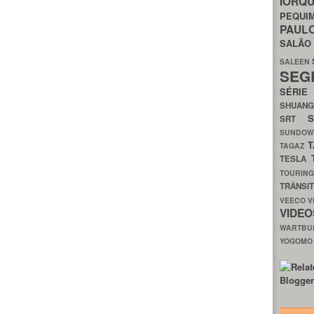
IORQ
PEQU
PAUL
SALÃ
SALEEN
SEG
SÉRI
SHUAN
SRT
SUNDO
T
TAGAZ
TESLA
TOURIN
TRÂNSI
VEECO
V
VIDE
WARTB
YOGOM