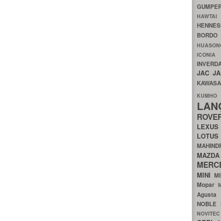
GUMP
HAWTA
HENNE
BORDO
HUASO
ICON
INVERD
JAC
J
KAWAS
KU
LA
ROV
LEXU
LOTU
MAHIN
MA
MERC
MINI
M
Mopar
Agust
NOBLE
NOVITE