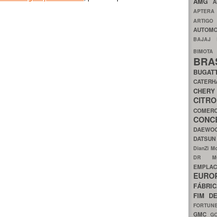
AMG
A
APTER
ARTIG
AUTOMO
BAJAJ
BIMOT
BRA
BUGAT
CATER
CH
CIT
COMER
CON
DAEW
DATSU
DianZi M
DR 
EMPL
EURO
FÁBRI
FIM D
FORTUN
GMC
G