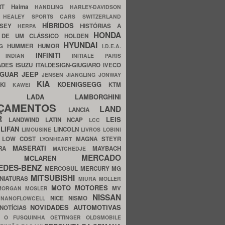
ERT
Haima
HANDLING
HARLEY-DAVIDSON
I
HEALEY SPORTS CARS SWITZERLAND
HÍBRIDOS
SSEY
HISTÓRIAS A
HERPA
HONDA
 DE UM CLÁSSICO
HOLDEN
HYUNDAI
HUMMER
HUMOR
NG
I.D.E.A.
INFINITI
IA
INDIAN
INITIALE PARIS
ADES
ISUZU
ITALDESIGN-GIUGIARO
IVECO
AGUAR
JEEP
JENSEN
JIANGLING
JONWAY
KIA
KOENIGSEGG
AKI
KTM
KAWEI
LADA
LAMBORGHINI
MHO
NÇAMENTOS
LAND
LANCIA
ER
LEIS
LANDWIND
LATIN NCAP
LCC
S
LIFAN
LINCOLN
LIMOUSINE
LIVROS
LOBINI
S
LOW COST
MAGNA STEYR
LYONHEART
MASERATI
DRA
MAYBACH
MATCHEDJE
MERCADO
ZDA
MCLAREN
EDES-BENZ
MERCOSUL
MERCURY
MG
MITSUBISHI
INIATURAS
MIURA
MOLLER
MOTO
MOTORES
MV
MORGAN
MOSLER
NISSAN
a
NICE
NISMO
NANOFLOWCELL
NOVIDADES AUTOMOTIVAS
NOTÍCIAS
C
O FUSQUINHA
OETTINGER
OLDSMOBILE