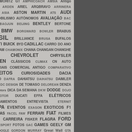
MORITZ GT
Antigo
AMPHICOACH
AMSIA
ARIEL
ARQBRAVO
A
ARDEN
ARRINERA
AUDI
ASTON MARTIN
O
ASIA
ATS
AVALIAÇÃO
BILISMO
AUTÔNOMOS
BAC
BENTLEY
BERTONE
BAOJUN
BEIJING
BMW
BRABUS
A
BORGWARD
BOWLER
SIL
BRILLIANCE
BUFALOS
BRUSA
TI
BUICK
CADILLAC
BYD
CARRO DO ANO
HAM
CHANA
CHANGAN
CHANGHE
CHAMONIX
CHEVROLET
ERY
CHRYSLER
ROEN
CLÁSSICOS
CN AUTO
CLIMAX
CIAIS
COMERCIAL ANTIGO
COMPARATIVO
CEITOS
CURIOSIDADES
DACIA
OO
DAHIATSU
DAIMLER
DAFRA
DAIHATSU
N
DE TOMASO
DENZA
DC DESIGN
DELOREAN
DODGE
DICA DA SEMANA
otors
DKW
DOJO
ELÉTRICOS
DUCATI
EFFA
MOTOR
ACAMENTOS
ENTREVISTA
ETERNIT
PA
EVENTOS
EXOTICOS
F1
EXAGON
FIAT
CAS
FERRARI
FILMES
FACEL
FAW
FORD
E CARREIRA
FLAGRA
FISKER
GAMES
GEELY
GM
FOTOS
ESPORT
GAC
Great Wall
OOGLE
GORDON MURRAY
GTA