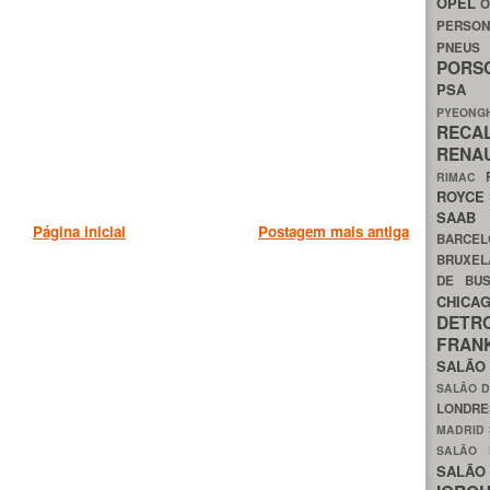
OPEL
O
PERSON
PNEU
POR
PS
PYEON
RECA
RENA
RIMAC
ROYC
SAA
Página inicial
Postagem mais antiga
BARCE
BRUXE
DE BU
CHIC
DETR
FRA
SALÃO
SALÃO D
LONDR
MADRID
SALÃO
SALÃO