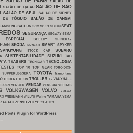
UE
SALÃO DE PARIS
SALÃO DE
SALÃO DE SÃO
IM
SALÃO DE QATAR
O
SALÃO DE SEUL
SALÃO DE SIDNEY
O DE TÓQUIO
SALÃO DE XANGAI
SEAT
SAMSUNG
SATURN
SCION
SCC
SCEO
REDOS
SEGURANÇA
SEGWAY
SEMA
E ESPECIAL
SHELBY
SHINERAY
SKODA
SMART
GHUAN
SPYKER
SKYCAR
SSANGYONG
SUBARU
STOCK CAR
SUSTENTABILIDADE
SUZUKI
TAC
WN
ATA
TEASERS
TECNOLOGIA
TECNICAR
TESTES
TOP 10
TOP GEAR
TOROIDION
TOYOTA
G SUPPERLEGGERA
Tramontana
TROLLER
TO
VAUXHALL
TRIDENT
TRION
TV
VENDAS
ELOZZI
VENCER
VENUCIA
VERITAS
OS
VOLKSWAGEN
VOLVO
VULCA
YAMAHA
URG
WIESMANN
WILLYS
Wuling
YEMA
ZAGATO
ZENVO
ZOTYE
O
ZX AUTO