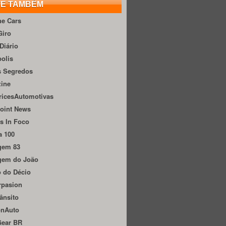
TE TAMBÉM
he Cars
Giro
Diário
olis
s Segredos
zine
ricesAutomotivas
oint News
s In Foco
a 100
gem 83
gem do João
 do Décio
rpasion
ânsito
onAuto
Gear BR