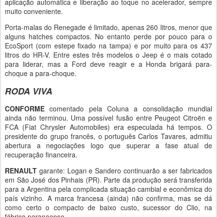
aplicação automática e liberação ao toque no acelerador, sempre
muito conveniente.
Porta-malas do Renegade é limitado, apenas 260 litros, menor que
alguns hatches compactos. No entanto perde por pouco para o
EcoSport (com estepe fixado na tampa) e por muito para os 437
litros do HR-V. Entre estes três modelos o Jeep é o mais cotado
para liderar, mas a Ford deve reagir e a Honda brigará para-
choque a para-choque.
RODA VIVA
CONFORME
comentado pela Coluna a consolidação mundial
ainda não terminou. Uma possível fusão entre Peugeot Citroën e
FCA (Fiat Chrysler Automobiles) era especulada há tempos. O
presidente do grupo francês, o português Carlos Tavares, admitiu
abertura a negociações logo que superar a fase atual de
recuperação financeira.
RENAULT
garante: Logan e Sandero continuarão a ser fabricados
em São José dos Pinhais (PR). Parte da produção será transferida
para a Argentina pela complicada situação cambial e econômica do
país vizinho. A marca francesa (ainda) não confirma, mas se dá
como certo o compacto de baixo custo, sucessor do Clio, na
fábrica paranaense.