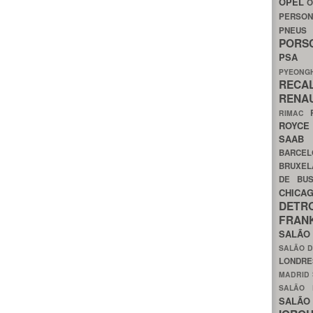
OPEL
O
PERSON
PNEU
POR
PS
PYEON
RECA
RENA
RIMAC
ROYC
SAA
BARCE
BRUXE
DE BU
CHIC
DETR
FRA
SALÃO
SALÃO D
LONDR
MADRID
SALÃO
SALÃO