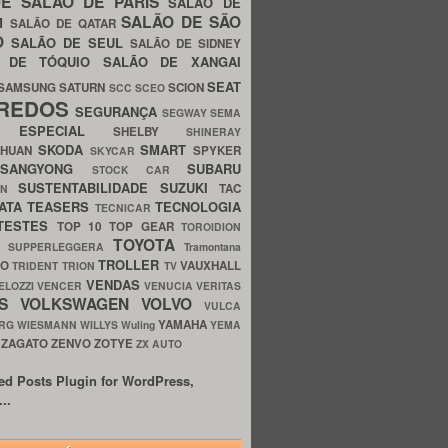
UE
SALÃO DE PARIS
SALÃO DE
SALÃO DE SÃO
IM
SALÃO DE QATAR
O
SALÃO DE SEUL
SALÃO DE SIDNEY
O DE TÓQUIO
SALÃO DE XANGAI
SEAT
SAMSUNG
SATURN
SCION
SCC
SCEO
REDOS
SEGURANÇA
SEGWAY
SEMA
E ESPECIAL
SHELBY
SHINERAY
SKODA
SMART
GHUAN
SPYKER
SKYCAR
SSANGYONG
SUBARU
STOCK CAR
SUSTENTABILIDADE
SUZUKI
TAC
WN
ATA
TEASERS
TECNOLOGIA
TECNICAR
TESTES
TOP 10
TOP GEAR
TOROIDION
TOYOTA
G SUPPERLEGGERA
Tramontana
TROLLER
TO
VAUXHALL
TRIDENT
TRION
TV
VENDAS
ELOZZI
VENCER
VENUCIA
VERITAS
OS
VOLKSWAGEN
VOLVO
VULCA
YAMAHA
URG
WIESMANN
WILLYS
Wuling
YEMA
ZAGATO
ZENVO
ZOTYE
O
ZX AUTO