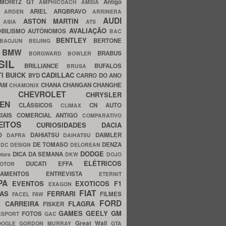
MORITZ GT
Antigo
AMPHICOACH
AMSIA
ARIEL
ARQBRAVO
A
ARDEN
ARRINERA
AUDI
ASTON MARTIN
O
ASIA
ATS
AVALIAÇÃO
BILISMO
AUTÔNOMOS
BAC
BENTLEY
BERTONE
BAOJUN
BEIJING
BMW
BRABUS
A
BORGWARD
BOWLER
SIL
BRILLIANCE
BUFALOS
BRUSA
TI
BUICK
CADILLAC
BYD
CARRO DO ANO
HAM
CHANA
CHANGAN
CHANGHE
CHAMONIX
CHEVROLET
ERY
CHRYSLER
ROEN
CLÁSSICOS
CN AUTO
CLIMAX
CIAIS
COMERCIAL ANTIGO
COMPARATIVO
CEITOS
CURIOSIDADES
DACIA
OO
DAHIATSU
DAIMLER
DAFRA
DAIHATSU
N
DE TOMASO
DENZA
DC DESIGN
DELOREAN
DODGE
DICA DA SEMANA
otors
DKW
DOJO
ELÉTRICOS
DUCATI
EFFA
MOTOR
ACAMENTOS
ENTREVISTA
ETERNIT
PA
EVENTOS
EXOTICOS
F1
EXAGON
FIAT
CAS
FERRARI
FILMES
FACEL
FAW
FORD
E CARREIRA
FLAGRA
FISKER
GAMES
GEELY
GM
FOTOS
ESPORT
GAC
Great Wall
OOGLE
GORDON MURRAY
GTA