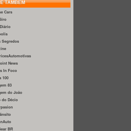
TE TAMBÉM
he Cars
Giro
Diário
olis
s Segredos
zine
ricesAutomotivas
oint News
s In Foco
a 100
gem 83
gem do João
 do Décio
rpasion
ânsito
onAuto
Gear BR