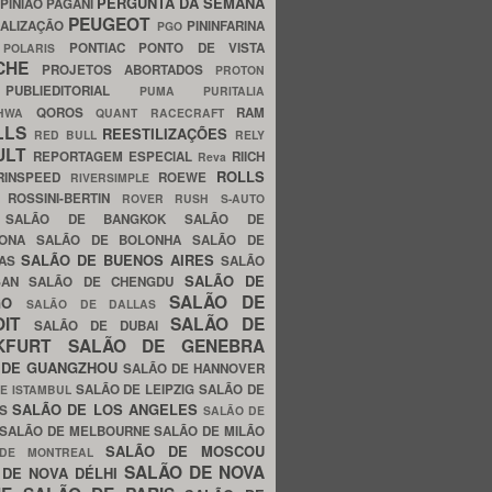
PERGUNTA DA SEMANA
PINIÃO
PAGANI
PEUGEOT
ALIZAÇÃO
PININFARINA
PGO
S
PONTIAC
PONTO DE VISTA
POLARIS
SCHE
PROJETOS ABORTADOS
PROTON
A
PUBLIEDITORIAL
PUMA
PURITALIA
QOROS
RAM
GHWA
QUANT
RACECRAFT
LLS
REESTILIZAÇÕES
RED BULL
RELY
ULT
REPORTAGEM ESPECIAL
RIICH
Reva
ROLLS
RINSPEED
ROEWE
RIVERSIMPLE
E
ROSSINI-BERTIN
ROVER
RUSH
S-AUTO
B
SALÃO DE BANGKOK
SALÃO DE
LONA
SALÃO DE BOLONHA
SALÃO DE
SALÃO DE BUENOS AIRES
LAS
SALÃO
SALÃO DE
SAN
SALÃO DE CHENGDU
SALÃO DE
AGO
SALÃO DE DALLAS
OIT
SALÃO DE
SALÃO DE DUBAI
NKFURT
SALÃO DE GENEBRA
 DE GUANGZHOU
SALÃO DE HANNOVER
SALÃO DE LEIPZIG
SALÃO DE
E ISTAMBUL
SALÃO DE LOS ANGELES
ES
SALÃO DE
SALÃO DE MELBOURNE
SALÃO DE MILÃO
SALÃO DE MOSCOU
 DE MONTREAL
SALÃO DE NOVA
 DE NOVA DÉLHI