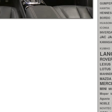
GUMP
HAWTA
HENNE
BORDO
HUASO
ICON
INVERD
JAC
J
KAWAS
KU
LA
ROV
LEXU
LOTU
MAHIN
MA
MERC
MINI
M
Mopar
Agust
NOBLE
NOVITE