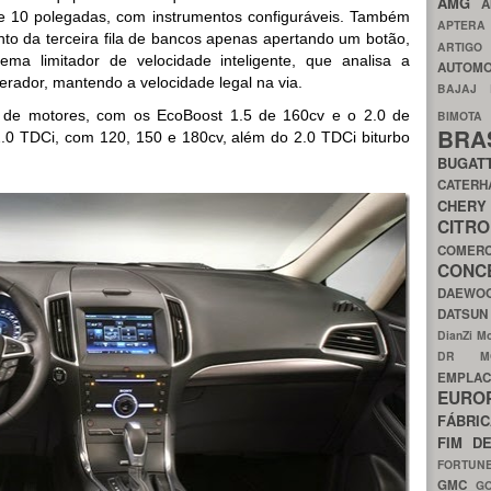
AMG
A
de 10 polegadas, com instrumentos configuráveis. Também
APTER
to da terceira fila de bancos apenas apertando um botão,
ARTIG
ema limitador de velocidade inteligente, que analisa a
AUTOMO
lerador, mantendo a velocidade legal na via.
BAJAJ
de motores, com os EcoBoost 1.5 de 160cv e o 2.0 de
BIMOT
BRA
 2.0 TDCi, com 120, 150 e 180cv, além do 2.0 TDCi biturbo
BUGAT
CATER
CH
CIT
COMER
CON
DAEW
DATSU
DianZi M
DR 
EMPL
EURO
FÁBRI
FIM D
FORTUN
GMC
G