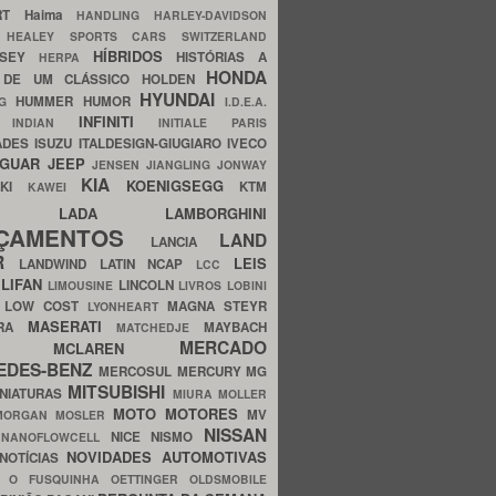
ERT
Haima
HANDLING
HARLEY-DAVIDSON
I
HEALEY SPORTS CARS SWITZERLAND
HÍBRIDOS
SSEY
HISTÓRIAS A
HERPA
HONDA
 DE UM CLÁSSICO
HOLDEN
HYUNDAI
HUMMER
HUMOR
NG
I.D.E.A.
INFINITI
IA
INDIAN
INITIALE PARIS
ADES
ISUZU
ITALDESIGN-GIUGIARO
IVECO
AGUAR
JEEP
JENSEN
JIANGLING
JONWAY
KIA
KOENIGSEGG
AKI
KTM
KAWEI
LADA
LAMBORGHINI
MHO
NÇAMENTOS
LAND
LANCIA
ER
LEIS
LANDWIND
LATIN NCAP
LCC
S
LIFAN
LINCOLN
LIMOUSINE
LIVROS
LOBINI
S
LOW COST
MAGNA STEYR
LYONHEART
MASERATI
DRA
MAYBACH
MATCHEDJE
MERCADO
ZDA
MCLAREN
EDES-BENZ
MERCOSUL
MERCURY
MG
MITSUBISHI
INIATURAS
MIURA
MOLLER
MOTO
MOTORES
MV
MORGAN
MOSLER
NISSAN
a
NICE
NISMO
NANOFLOWCELL
NOVIDADES AUTOMOTIVAS
NOTÍCIAS
C
O FUSQUINHA
OETTINGER
OLDSMOBILE