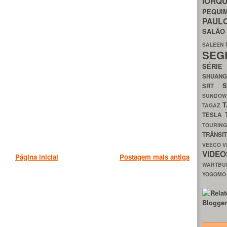
IORQ
PEQU
PAUL
SALÃ
SALEEN
SEG
SÉRI
SHUAN
SRT
SUNDO
T
TAGAZ
TESLA
TOURIN
TRÂNSI
VEECO
V
VIDE
Página inicial
Postagem mais antiga
WARTB
YOGOM