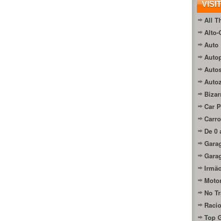
VISI
All T
Alto-
Auto 
Autop
Auto
Auto
Bizar
Car P
Carro
De 0 
Gara
Gara
Irmão
Moto
No Tr
Raci
Top 