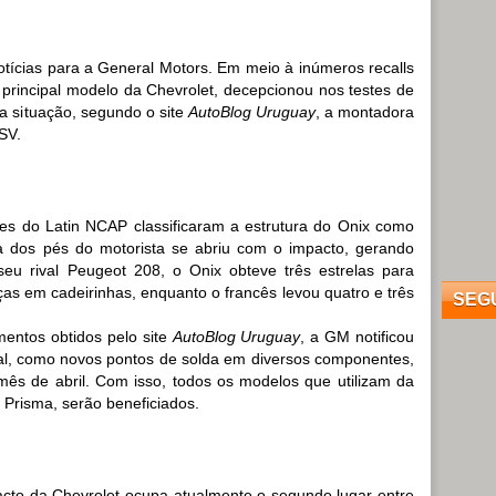
tícias para a General Motors. Em meio à inúmeros recalls
, principal modelo da Chevrolet, decepcionou nos testes de
 a situação, segundo o site
AutoBlog Uruguay
, a montadora
SV.
tes do Latin NCAP classificaram a estrutura do Onix como
a dos pés do motorista se abriu com o impacto, gerando
 seu rival Peugeot 208, o Onix obteve três estrelas para
ças em cadeirinhas, enquanto o francês levou quatro e três
SEG
entos obtidos pelo site
AutoBlog Uruguay
, a GM notificou
ual, como novos pontos de solda em diversos componentes,
 mês de abril. Com isso, todos os modelos que utilizam da
 Prisma, serão beneficiados.
acto da Chevrolet ocupa atualmente o segundo lugar entre