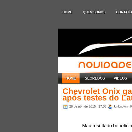
HOME
QUEM SOMOS
CONTATO
HOME
SEGREDOS
VIDEOS
Chevrolet Onix ga
após testes do L
29 de abr. de 2015
| 17:03
Unknown , P
Mau resultado benefici