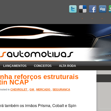
LANÇAMENTOS
CONCEITOS
ALTA RODA
nha reforços estruturais
atin NCAP
osted in
CHEVROLET
,
GM
,
MERCADO
,
SEGURANÇA
ará também os irmãos Prisma, Cobalt e Spin