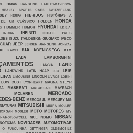
ERT
Haima
HANDLING
HARLEY-DAVIDSON
I
HEALEY SPORTS CARS SWITZERLAND
HÍBRIDOS
SSEY
HISTÓRIAS A
HERPA
HONDA
 DE UM CLÁSSICO
HOLDEN
HYUNDAI
HUMMER
HUMOR
NG
I.D.E.A.
INFINITI
IA
INDIAN
INITIALE PARIS
ADES
ISUZU
ITALDESIGN-GIUGIARO
IVECO
AGUAR
JEEP
JENSEN
JIANGLING
JONWAY
KIA
KOENIGSEGG
AKI
KTM
KAWEI
LADA
LAMBORGHINI
MHO
NÇAMENTOS
LAND
LANCIA
ER
LEIS
LANDWIND
LATIN NCAP
LCC
S
LIFAN
LINCOLN
LIMOUSINE
LIVROS
LOBINI
S
LOW COST
MAGNA STEYR
LYONHEART
MASERATI
DRA
MAYBACH
MATCHEDJE
MERCADO
ZDA
MCLAREN
EDES-BENZ
MERCOSUL
MERCURY
MG
MITSUBISHI
INIATURAS
MIURA
MOLLER
MOTO
MOTORES
MV
MORGAN
MOSLER
NISSAN
a
NICE
NISMO
NANOFLOWCELL
NOVIDADES AUTOMOTIVAS
NOTÍCIAS
C
O FUSQUINHA
OETTINGER
OLDSMOBILE