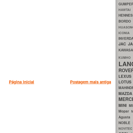
GUMP
HAWTA
HENNE
BORDO
HUASO
ICON
INVERD
JAC
J
KAWAS
KU
LA
ROV
LEXU
LOTU
Página inicial
Postagem mais antiga
MAHIN
MA
MERC
MINI
M
Mopar
Agust
NOBLE
NOVITE