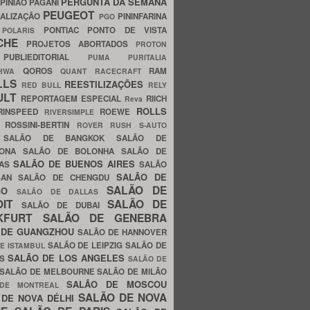
PERGUNTA DA SEMANA
PINIÃO
PAGANI
PEUGEOT
ALIZAÇÃO
PININFARINA
PGO
S
PONTIAC
PONTO DE VISTA
POLARIS
SCHE
PROJETOS ABORTADOS
PROTON
A
PUBLIEDITORIAL
PUMA
PURITALIA
QOROS
RAM
GHWA
QUANT
RACECRAFT
LLS
REESTILIZAÇÕES
RED BULL
RELY
ULT
REPORTAGEM ESPECIAL
RIICH
Reva
ROLLS
RINSPEED
ROEWE
RIVERSIMPLE
E
ROSSINI-BERTIN
ROVER
RUSH
S-AUTO
B
SALÃO DE BANGKOK
SALÃO DE
LONA
SALÃO DE BOLONHA
SALÃO DE
SALÃO DE BUENOS AIRES
LAS
SALÃO
SALÃO DE
SAN
SALÃO DE CHENGDU
SALÃO DE
AGO
SALÃO DE DALLAS
OIT
SALÃO DE
SALÃO DE DUBAI
NKFURT
SALÃO DE GENEBRA
 DE GUANGZHOU
SALÃO DE HANNOVER
SALÃO DE LEIPZIG
SALÃO DE
E ISTAMBUL
SALÃO DE LOS ANGELES
ES
SALÃO DE
SALÃO DE MELBOURNE
SALÃO DE MILÃO
SALÃO DE MOSCOU
 DE MONTREAL
SALÃO DE NOVA
 DE NOVA DÉLHI