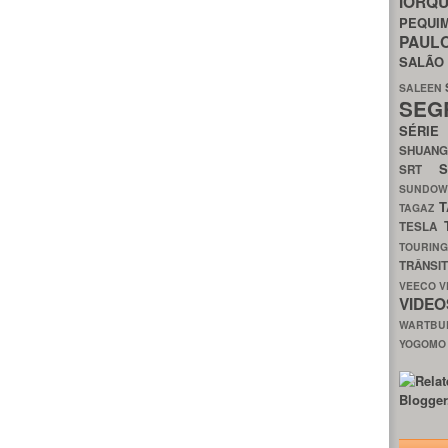
IORQ
PEQU
PAUL
SALÃ
SALEEN
SEG
SÉRI
SHUAN
SRT
SUNDO
T
TAGAZ
TESLA
TOURIN
TRÂNSI
VEECO
V
VIDE
WARTB
YOGOM