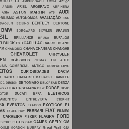
MORITZ GT
Antigo
AMPHICOACH
AMSIA
ARIEL
ARQBRAVO
A
ARDEN
ARRINERA
AUDI
ASTON MARTIN
O
ASIA
ATS
AVALIAÇÃO
BILISMO
AUTÔNOMOS
BAC
BENTLEY
BERTONE
BAOJUN
BEIJING
BMW
BRABUS
A
BORGWARD
BOWLER
SIL
BRILLIANCE
BUFALOS
BRUSA
TI
BUICK
CADILLAC
BYD
CARRO DO ANO
HAM
CHANA
CHANGAN
CHANGHE
CHAMONIX
CHEVROLET
ERY
CHRYSLER
ROEN
CLÁSSICOS
CN AUTO
CLIMAX
CIAIS
COMERCIAL ANTIGO
COMPARATIVO
CEITOS
CURIOSIDADES
DACIA
OO
DAHIATSU
DAIMLER
DAFRA
DAIHATSU
N
DE TOMASO
DENZA
DC DESIGN
DELOREAN
DODGE
DICA DA SEMANA
otors
DKW
DOJO
ELÉTRICOS
DUCATI
EFFA
MOTOR
ACAMENTOS
ENTREVISTA
ETERNIT
PA
EVENTOS
EXOTICOS
F1
EXAGON
FIAT
CAS
FERRARI
FILMES
FACEL
FAW
FORD
E CARREIRA
FLAGRA
FISKER
GAMES
GEELY
GM
FOTOS
ESPORT
GAC
Great Wall
OOGLE
GORDON MURRAY
GTA