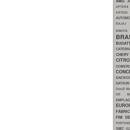
AMG
A
APTER
ARTIG
AUTOMO
BAJAJ
BIMOT
BRA
BUGAT
CATER
CH
CIT
COMER
CON
DAEW
DATSU
DianZi M
DR 
EMPL
EURO
FÁBRI
FIM D
FORTUN
GMC
G