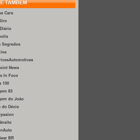
TE TAMBÉM
he Cars
Giro
Diário
olis
s Segredos
zine
ricesAutomotivas
oint News
s In Foco
a 100
gem 83
gem do João
 do Décio
rpasion
ânsito
onAuto
Gear BR