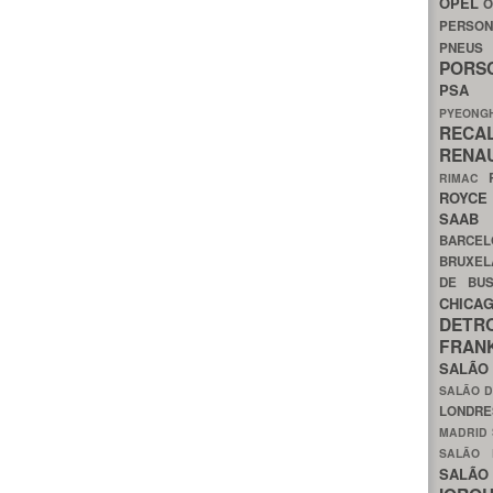
OPEL
O
PERSON
PNEU
POR
PS
PYEON
RECA
RENA
RIMAC
ROYC
SAA
BARCE
BRUXE
DE BU
CHIC
DETR
FRA
SALÃO
SALÃO D
LONDR
MADRID
SALÃO
SALÃO