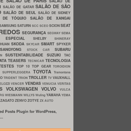
UE
SALÃO DE PARIS
SALÃO DE
SALÃO DE SÃO
IM
SALÃO DE QATAR
O
SALÃO DE SEUL
SALÃO DE SIDNEY
O DE TÓQUIO
SALÃO DE XANGAI
SEAT
SAMSUNG
SATURN
SCION
SCC
SCEO
REDOS
SEGURANÇA
SEGWAY
SEMA
E ESPECIAL
SHELBY
SHINERAY
SKODA
SMART
GHUAN
SPYKER
SKYCAR
SSANGYONG
SUBARU
STOCK CAR
SUSTENTABILIDADE
SUZUKI
TAC
WN
ATA
TEASERS
TECNOLOGIA
TECNICAR
TESTES
TOP 10
TOP GEAR
TOROIDION
TOYOTA
G SUPPERLEGGERA
Tramontana
TROLLER
TO
VAUXHALL
TRIDENT
TRION
TV
VENDAS
ELOZZI
VENCER
VENUCIA
VERITAS
OS
VOLKSWAGEN
VOLVO
VULCA
YAMAHA
URG
WIESMANN
WILLYS
Wuling
YEMA
ZAGATO
ZENVO
ZOTYE
O
ZX AUTO