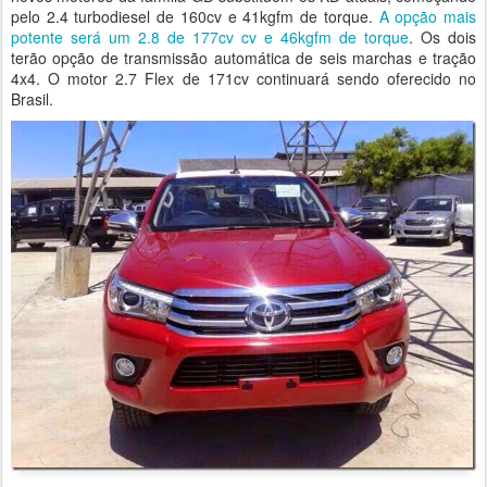
pelo 2.4 turbodiesel de 160cv e 41kgfm de torque.
A opção mais
potente será um 2.8 de 177cv cv e 46kgfm de torque
. Os dois
terão opção de transmissão automática de seis marchas e tração
4x4. O motor 2.7 Flex de 171cv continuará sendo oferecido no
Brasil.