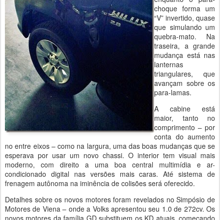
choque forma um
“V” invertido, quase
que simulando um
quebra-mato. Na
traseira, a grande
mudança está nas
lanternas
triangulares, que
avançam sobre os
para-lamas.
A cabine está
maior, tanto no
comprimento – por
conta do aumento
no entre eixos – como na largura, uma das boas mudanças que se
esperava por usar um novo chassi. O interior tem visual mais
moderno, com direito a uma boa central multimídia e ar-
condicionado digital nas versões mais caras. Até sistema de
frenagem autônoma na iminência de colisões será oferecido.
Detalhes sobre os novos motores foram revelados no Simpósio de
Motores de Viena – onde a Volks apresentou seu 1.0 de 272cv. Os
novos motores da família GD substituem os KD atuais, começando