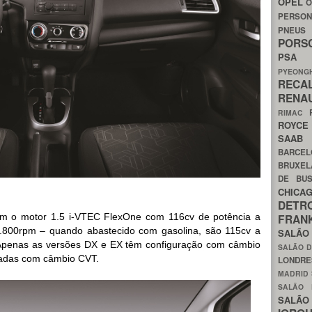
OPEL
O
PERSON
PNEU
POR
PS
PYEON
RECA
RENA
RIMAC
ROYC
SAA
BARCE
BRUXE
DE BU
CHIC
DETR
am o motor 1.5 i-VTEC FlexOne com 116cv de potência a
FRA
.800rpm – quando abastecido com gasolina, são 115cv a
SALÃO
Apenas as versões DX e EX têm configuração com câmbio
SALÃO D
adas com câmbio CVT.
LONDR
MADRID
SALÃO
SALÃO