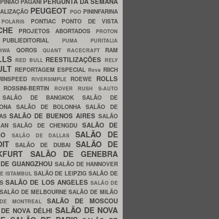
PERGUNTA DA SEMANA
PINIÃO
PAGANI
PEUGEOT
ALIZAÇÃO
PININFARINA
PGO
S
PONTIAC
PONTO DE VISTA
POLARIS
SCHE
PROJETOS ABORTADOS
PROTON
A
PUBLIEDITORIAL
PUMA
PURITALIA
QOROS
RAM
GHWA
QUANT
RACECRAFT
LLS
REESTILIZAÇÕES
RED BULL
RELY
ULT
REPORTAGEM ESPECIAL
RIICH
Reva
ROLLS
RINSPEED
ROEWE
RIVERSIMPLE
E
ROSSINI-BERTIN
ROVER
RUSH
S-AUTO
B
SALÃO DE BANGKOK
SALÃO DE
LONA
SALÃO DE BOLONHA
SALÃO DE
SALÃO DE BUENOS AIRES
LAS
SALÃO
SALÃO DE
SAN
SALÃO DE CHENGDU
SALÃO DE
AGO
SALÃO DE DALLAS
OIT
SALÃO DE
SALÃO DE DUBAI
NKFURT
SALÃO DE GENEBRA
 DE GUANGZHOU
SALÃO DE HANNOVER
SALÃO DE LEIPZIG
SALÃO DE
E ISTAMBUL
SALÃO DE LOS ANGELES
ES
SALÃO DE
SALÃO DE MELBOURNE
SALÃO DE MILÃO
SALÃO DE MOSCOU
 DE MONTREAL
SALÃO DE NOVA
 DE NOVA DÉLHI