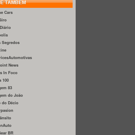
TE TAMBÉM
he Cars
Giro
Diário
olis
s Segredos
zine
ricesAutomotivas
oint News
s In Foco
a 100
gem 83
gem do João
 do Décio
rpasion
ânsito
onAuto
Gear BR