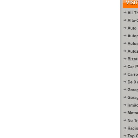
VISI
All T
Alto-
Auto 
Autop
Auto
Auto
Bizar
Car P
Carro
De 0 
Gara
Gara
Irmão
Moto
No Tr
Raci
Top 