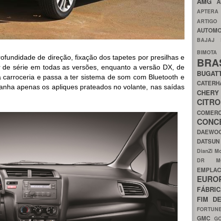
AMG
A
APTER
ARTIG
AUTOMO
BAJAJ
BIMOT
ofundidade de direção, fixação dos tapetes por presilhas e
BRA
r de série em todas as versões, enquanto a versão DX, de
BUGAT
 carroceria e passa a ter sistema de som com Bluetooth e
CATER
anha apenas os apliques prateados no volante, nas saídas
CH
CIT
COMER
CON
DAEW
DATSU
DianZi M
DR 
EMPL
EURO
FÁBRI
FIM D
FORTUN
GMC
G