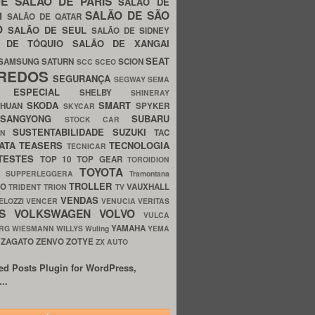
UE
SALÃO DE PARIS
SALÃO DE
SALÃO DE SÃO
IM
SALÃO DE QATAR
O
SALÃO DE SEUL
SALÃO DE SIDNEY
O DE TÓQUIO
SALÃO DE XANGAI
SEAT
SAMSUNG
SATURN
SCION
SCC
SCEO
REDOS
SEGURANÇA
SEGWAY
SEMA
E ESPECIAL
SHELBY
SHINERAY
SKODA
SMART
GHUAN
SPYKER
SKYCAR
SSANGYONG
SUBARU
STOCK CAR
SUSTENTABILIDADE
SUZUKI
TAC
WN
ATA
TEASERS
TECNOLOGIA
TECNICAR
TESTES
TOP 10
TOP GEAR
TOROIDION
TOYOTA
G SUPPERLEGGERA
Tramontana
TROLLER
TO
VAUXHALL
TRIDENT
TRION
TV
VENDAS
ELOZZI
VENCER
VENUCIA
VERITAS
OS
VOLKSWAGEN
VOLVO
VULCA
YAMAHA
URG
WIESMANN
WILLYS
Wuling
YEMA
ZAGATO
ZENVO
ZOTYE
O
ZX AUTO