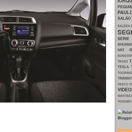
IORQ
PEQU
PAUL
SALÃ
SALEEN
SEG
SÉRI
SHUAN
SRT
SUNDO
T
TAGAZ
TESLA
TOURIN
TRÂNSI
VEECO
V
VIDE
WARTB
YOGOM