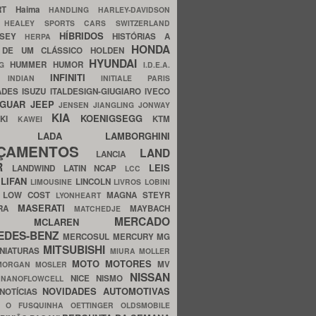
ERT
Haima
HANDLING
HARLEY-DAVIDSON
I
HEALEY SPORTS CARS SWITZERLAND
HÍBRIDOS
SSEY
HISTÓRIAS A
HERPA
HONDA
 DE UM CLÁSSICO
HOLDEN
HYUNDAI
HUMMER
HUMOR
NG
I.D.E.A.
INFINITI
IA
INDIAN
INITIALE PARIS
ADES
ISUZU
ITALDESIGN-GIUGIARO
IVECO
AGUAR
JEEP
JENSEN
JIANGLING
JONWAY
KIA
KOENIGSEGG
AKI
KTM
KAWEI
LADA
LAMBORGHINI
MHO
NÇAMENTOS
LAND
LANCIA
ER
LEIS
LANDWIND
LATIN NCAP
LCC
S
LIFAN
LINCOLN
LIMOUSINE
LIVROS
LOBINI
S
LOW COST
MAGNA STEYR
LYONHEART
MASERATI
DRA
MAYBACH
MATCHEDJE
MERCADO
ZDA
MCLAREN
EDES-BENZ
MERCOSUL
MERCURY
MG
MITSUBISHI
INIATURAS
MIURA
MOLLER
MOTO
MOTORES
MV
MORGAN
MOSLER
NISSAN
a
NICE
NISMO
NANOFLOWCELL
NOVIDADES AUTOMOTIVAS
NOTÍCIAS
C
O FUSQUINHA
OETTINGER
OLDSMOBILE