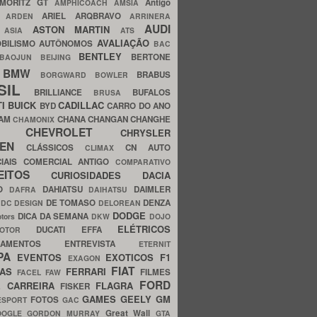
MORITZ GT
Antigo
AMPHICOACH
AMSIA
ARIEL
ARQBRAVO
A
ARDEN
ARRINERA
AUDI
ASTON MARTIN
O
ASIA
ATS
AVALIAÇÃO
BILISMO
AUTÔNOMOS
BAC
BENTLEY
BERTONE
BAOJUN
BEIJING
BMW
BRABUS
A
BORGWARD
BOWLER
SIL
BRILLIANCE
BUFALOS
BRUSA
TI
BUICK
CADILLAC
BYD
CARRO DO ANO
HAM
CHANA
CHANGAN
CHANGHE
CHAMONIX
CHEVROLET
ERY
CHRYSLER
ROEN
CLÁSSICOS
CN AUTO
CLIMAX
CIAIS
COMERCIAL ANTIGO
COMPARATIVO
CEITOS
CURIOSIDADES
DACIA
OO
DAHIATSU
DAIMLER
DAFRA
DAIHATSU
N
DE TOMASO
DENZA
DC DESIGN
DELOREAN
DODGE
DICA DA SEMANA
otors
DKW
DOJO
ELÉTRICOS
DUCATI
EFFA
MOTOR
ACAMENTOS
ENTREVISTA
ETERNIT
PA
EVENTOS
EXOTICOS
F1
EXAGON
FIAT
CAS
FERRARI
FILMES
FACEL
FAW
FORD
E CARREIRA
FLAGRA
FISKER
GAMES
GEELY
GM
FOTOS
ESPORT
GAC
Great Wall
OOGLE
GORDON MURRAY
GTA