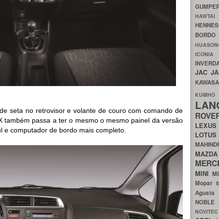
GUMP
HAWTA
HENNE
BORDO
HUASO
ICON
INVERD
JAC
J
KAWAS
KU
LA
de seta no retrovisor e volante de couro com comando de
ROV
A EX também passa a ter o mesmo o mesmo painel da versão
LEXU
ul e computador de bordo mais completo.
LOTU
MAHIN
MA
MERC
MINI
M
Mopar
Agust
NOBLE
NOVITE