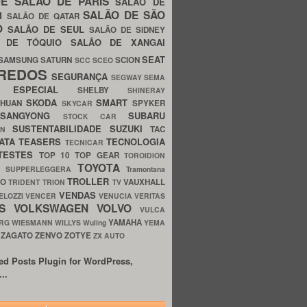
UE
SALÃO DE PARIS
SALÃO DE
SALÃO DE SÃO
IM
SALÃO DE QATAR
O
SALÃO DE SEUL
SALÃO DE SIDNEY
O DE TÓQUIO
SALÃO DE XANGAI
SEAT
SAMSUNG
SATURN
SCION
SCC
SCEO
REDOS
SEGURANÇA
SEGWAY
SEMA
E ESPECIAL
SHELBY
SHINERAY
SKODA
SMART
GHUAN
SPYKER
SKYCAR
SSANGYONG
SUBARU
STOCK CAR
SUSTENTABILIDADE
SUZUKI
TAC
WN
ATA
TEASERS
TECNOLOGIA
TECNICAR
TESTES
TOP 10
TOP GEAR
TOROIDION
TOYOTA
G SUPPERLEGGERA
Tramontana
TROLLER
TO
VAUXHALL
TRIDENT
TRION
TV
VENDAS
ELOZZI
VENCER
VENUCIA
VERITAS
OS
VOLKSWAGEN
VOLVO
VULCA
YAMAHA
URG
WIESMANN
WILLYS
Wuling
YEMA
ZAGATO
ZENVO
ZOTYE
O
ZX AUTO