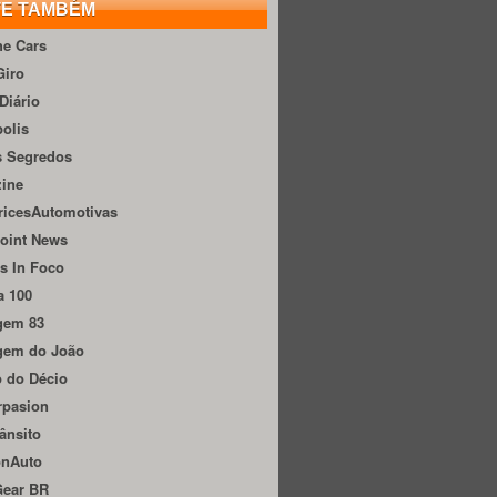
TE TAMBÉM
he Cars
Giro
Diário
olis
s Segredos
zine
ricesAutomotivas
oint News
s In Foco
a 100
gem 83
gem do João
 do Décio
rpasion
ânsito
onAuto
Gear BR