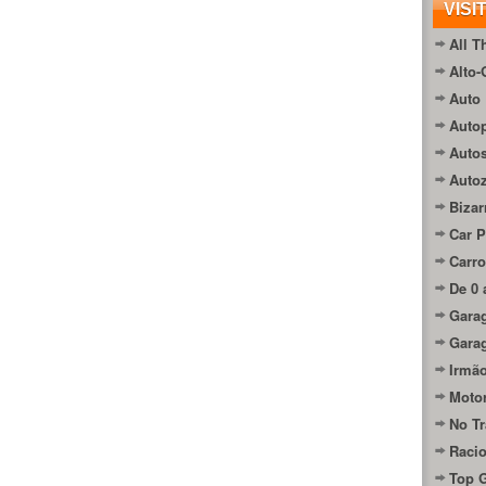
VISI
All T
Alto-
Auto 
Autop
Auto
Auto
Bizar
Car P
Carro
De 0 
Gara
Gara
Irmão
Moto
No Tr
Raci
Top 