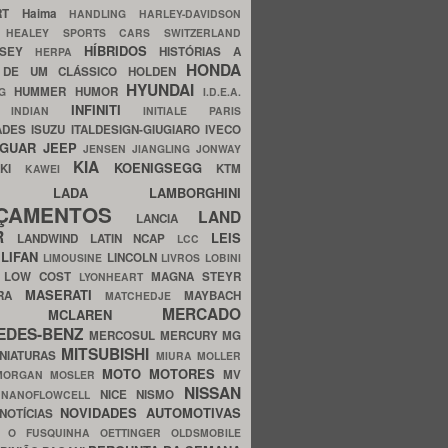
ERT
Haima
HANDLING
HARLEY-DAVIDSON
I
HEALEY SPORTS CARS SWITZERLAND
HÍBRIDOS
SSEY
HISTÓRIAS A
HERPA
HONDA
 DE UM CLÁSSICO
HOLDEN
HYUNDAI
HUMMER
HUMOR
NG
I.D.E.A.
INFINITI
IA
INDIAN
INITIALE PARIS
ADES
ISUZU
ITALDESIGN-GIUGIARO
IVECO
AGUAR
JEEP
JENSEN
JIANGLING
JONWAY
KIA
KOENIGSEGG
AKI
KTM
KAWEI
LADA
LAMBORGHINI
MHO
NÇAMENTOS
LAND
LANCIA
ER
LEIS
LANDWIND
LATIN NCAP
LCC
S
LIFAN
LINCOLN
LIMOUSINE
LIVROS
LOBINI
S
LOW COST
MAGNA STEYR
LYONHEART
MASERATI
DRA
MAYBACH
MATCHEDJE
MERCADO
ZDA
MCLAREN
EDES-BENZ
MERCOSUL
MERCURY
MG
MITSUBISHI
INIATURAS
MIURA
MOLLER
MOTO
MOTORES
MV
MORGAN
MOSLER
NISSAN
a
NICE
NISMO
NANOFLOWCELL
NOVIDADES AUTOMOTIVAS
NOTÍCIAS
C
O FUSQUINHA
OETTINGER
OLDSMOBILE