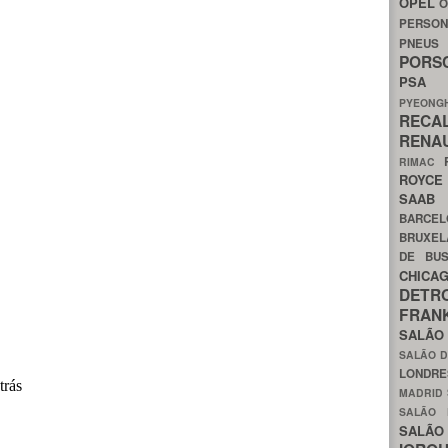
OPEL
O
PERSON
PNEU
POR
PS
PYEON
RECA
RENA
RIMAC
ROYC
SAA
BARCE
BRUXE
DE BU
CHIC
DETR
FRA
SALÃO
SALÃO D
LONDR
MADRID
SALÃO
SALÃO