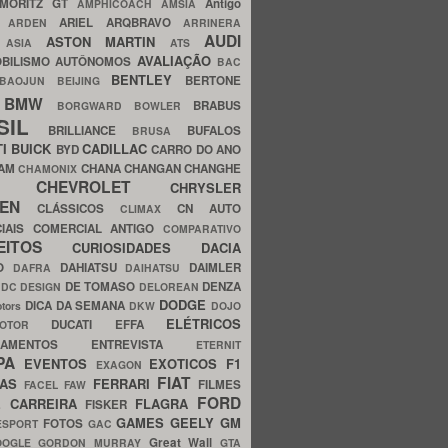
MORITZ GT
Antigo
AMPHICOACH
AMSIA
ARIEL
ARQBRAVO
A
ARDEN
ARRINERA
AUDI
ASTON MARTIN
O
ASIA
ATS
AVALIAÇÃO
BILISMO
AUTÔNOMOS
BAC
BENTLEY
BERTONE
BAOJUN
BEIJING
BMW
BRABUS
A
BORGWARD
BOWLER
SIL
BRILLIANCE
BUFALOS
BRUSA
TI
BUICK
CADILLAC
BYD
CARRO DO ANO
HAM
CHANA
CHANGAN
CHANGHE
CHAMONIX
CHEVROLET
ERY
CHRYSLER
ROEN
CLÁSSICOS
CN AUTO
CLIMAX
CIAIS
COMERCIAL ANTIGO
COMPARATIVO
CEITOS
CURIOSIDADES
DACIA
OO
DAHIATSU
DAIMLER
DAFRA
DAIHATSU
N
DE TOMASO
DENZA
DC DESIGN
DELOREAN
DODGE
DICA DA SEMANA
otors
DKW
DOJO
ELÉTRICOS
DUCATI
EFFA
MOTOR
ACAMENTOS
ENTREVISTA
ETERNIT
PA
EVENTOS
EXOTICOS
F1
EXAGON
FIAT
CAS
FERRARI
FILMES
FACEL
FAW
FORD
E CARREIRA
FLAGRA
FISKER
GAMES
GEELY
GM
FOTOS
ESPORT
GAC
Great Wall
OOGLE
GORDON MURRAY
GTA