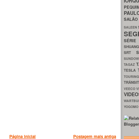
IORQ
PEQU
PAUL
SALÃ
SALEEN
SEG
SÉRI
SHUAN
SRT
SUNDO
T
TAGAZ
TESLA
TOURIN
TRÂNSI
VEECO
V
VIDE
WARTB
YOGOM
Página inicial
Postagem mais antiga