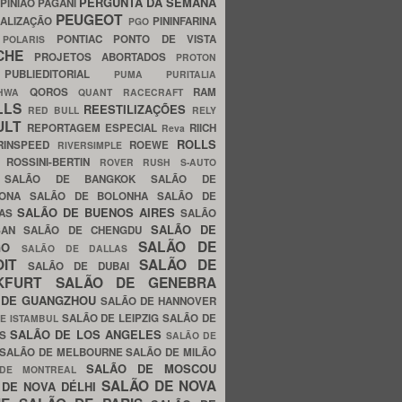
PERGUNTA DA SEMANA
PINIÃO
PAGANI
PEUGEOT
ALIZAÇÃO
PININFARINA
PGO
S
PONTIAC
PONTO DE VISTA
POLARIS
SCHE
PROJETOS ABORTADOS
PROTON
A
PUBLIEDITORIAL
PUMA
PURITALIA
QOROS
RAM
GHWA
QUANT
RACECRAFT
LLS
REESTILIZAÇÕES
RED BULL
RELY
ULT
REPORTAGEM ESPECIAL
RIICH
Reva
ROLLS
RINSPEED
ROEWE
RIVERSIMPLE
E
ROSSINI-BERTIN
ROVER
RUSH
S-AUTO
B
SALÃO DE BANGKOK
SALÃO DE
LONA
SALÃO DE BOLONHA
SALÃO DE
SALÃO DE BUENOS AIRES
LAS
SALÃO
SALÃO DE
SAN
SALÃO DE CHENGDU
SALÃO DE
AGO
SALÃO DE DALLAS
OIT
SALÃO DE
SALÃO DE DUBAI
NKFURT
SALÃO DE GENEBRA
 DE GUANGZHOU
SALÃO DE HANNOVER
SALÃO DE LEIPZIG
SALÃO DE
E ISTAMBUL
SALÃO DE LOS ANGELES
ES
SALÃO DE
SALÃO DE MELBOURNE
SALÃO DE MILÃO
SALÃO DE MOSCOU
 DE MONTREAL
SALÃO DE NOVA
 DE NOVA DÉLHI