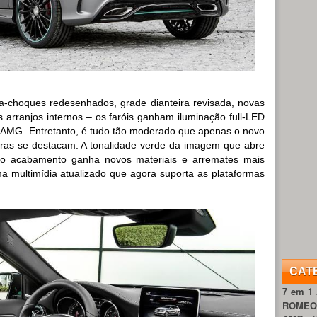
ra-choques redesenhados, grade dianteira revisada, novas
s arranjos internos – os faróis ganham iluminação full-LED
5 AMG. Entretanto, é tudo tão moderado que apenas o novo
eiras se destacam. A tonalidade verde da imagem que abre
, o acabamento ganha novos materiais e arremates mais
a multimídia atualizado que agora suporta as plataformas
CAT
7 em 1
ROME