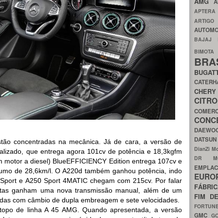
AMG
A
APTER
ARTIG
AUTOMO
BAJAJ
BIMOT
BRA
BUGAT
CATER
CH
CIT
COMER
CON
DAEW
DATSU
stão concentradas na mecânica. Já de cara, a versão de
DianZi M
alizado, que entrega agora 101cv de potência e 18,3kgfm
DR 
m motor a diesel) BlueEFFICIENCY Edition entrega 107cv e
EMPL
umo de 28,6km/l. O A220d também ganhou potência, indo
EURO
 Sport e A250 Sport 4MATIC chegam com 215cv. Por falar
FÁBRI
stas ganham uma nova transmissão manual, além de um
FIM D
adas com câmbio de dupla embreagem e sete velocidades.
FORTUN
topo de linha A 45 AMG. Quando apresentada, a versão
GMC
G