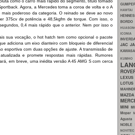
oluta como o carro mais rápido do segmento, título tomado
GUMP
portback. Agora, a Mercedes toma a coroa de volta e o A
HAWTA
o mais poderoso da categoria. O reinado se deve ao novo
HENNE
er 375cv de potência e 48,5kgfm de torque. Com isso, o
BORDO
egundos, 0,4 mais rápido que o anterior. Nem por isso o
HUASO
ICON
ais sua vocação, o hot hatch tem como opcional o pacote
INVERD
e adiciona um eixo dianteiro com bloqueio de diferencial
JAC
J
o esportiva com duas opções de ajuste. A transmissão de
KAWAS
i atualizada e promete respostas mais rápidas. Rumores
KU
ará, em breve, uma inédita versão A 45 AMG S com cerca
LA
ROV
LEXU
LOTU
MAHIN
MA
MERC
MINI
M
Mopar
Agust
NOBLE
NOVITE