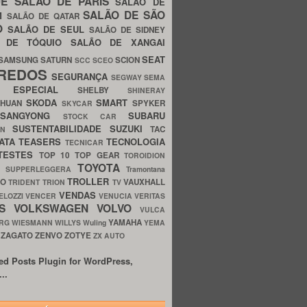
UE
SALÃO DE PARIS
SALÃO DE
SALÃO DE SÃO
IM
SALÃO DE QATAR
O
SALÃO DE SEUL
SALÃO DE SIDNEY
O DE TÓQUIO
SALÃO DE XANGAI
SEAT
SAMSUNG
SATURN
SCION
SCC
SCEO
REDOS
SEGURANÇA
SEGWAY
SEMA
E ESPECIAL
SHELBY
SHINERAY
SKODA
SMART
GHUAN
SPYKER
SKYCAR
SSANGYONG
SUBARU
STOCK CAR
SUSTENTABILIDADE
SUZUKI
TAC
WN
ATA
TEASERS
TECNOLOGIA
TECNICAR
TESTES
TOP 10
TOP GEAR
TOROIDION
TOYOTA
G SUPPERLEGGERA
Tramontana
TROLLER
TO
VAUXHALL
TRIDENT
TRION
TV
VENDAS
ELOZZI
VENCER
VENUCIA
VERITAS
OS
VOLKSWAGEN
VOLVO
VULCA
YAMAHA
URG
WIESMANN
WILLYS
Wuling
YEMA
ZAGATO
ZENVO
ZOTYE
O
ZX AUTO