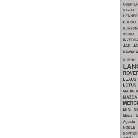
GUMP
HAWTA
HENNE
BORDO
HUASO
ICON
INVERD
JAC
J
KAWAS
KU
LA
ROV
LEXU
LOTU
MAHIN
MA
MERC
MINI
M
Mopar
Agust
NOBLE
NOVITE