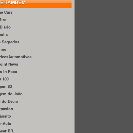
TE TAMBÉM
he Cars
Giro
Diário
olis
s Segredos
zine
ricesAutomotivas
oint News
s In Foco
a 100
gem 83
gem do João
 do Décio
rpasion
ânsito
onAuto
Gear BR