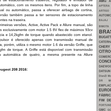
AMG
A
utomático, com os mesmos itens. Por fim, a topo de linha
APTER
al ou automático, passa a oferecer airbags de cortina,
ARTIG
 versão também passa a ter sensores de estacionamento
AUTOMO
entes na traseira.
BAJAJ
rimeiras versões, Active, Active Pack e Allure manual, são
BIMOT
s exclusivamente com motor 1.5 8V flex de máximos 93cv
BRA
cia e 14,2kgfm de torque quando abastecido com etanol.
BUGAT
pulsor é oferecido apenas com transmissão manual de
CATER
ca, porém, utiliza o mesmo motor 1.6 da versão Griffe, que
CH
fm de torque. A Griffe está disponível com transmissão
CIT
u automática de quatro, a mesma presente na Allure
COMER
CON
DAEW
eugeot 208 2016:
DATSU
DianZi M
DR 
EMPL
EURO
FÁBRI
FIM D
FORTUN
GMC
G