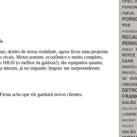
OPEL
O
PERSON
PNEU
POR
PS
PYEON
RECA
RENA
RIMAC
ROYC
SAA
BARCE
BRUXE
DE BU
CHIC
DETR
FRA
SALÃO
SALÃO D
LONDR
MADRID
SALÃO
SALÃO