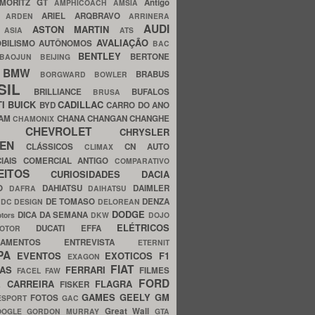
MORITZ GT
Antigo
AMPHICOACH
AMSIA
ARIEL
ARQBRAVO
A
ARDEN
ARRINERA
AUDI
ASTON MARTIN
O
ASIA
ATS
AVALIAÇÃO
BILISMO
AUTÔNOMOS
BAC
BENTLEY
BERTONE
BAOJUN
BEIJING
BMW
BRABUS
A
BORGWARD
BOWLER
SIL
BRILLIANCE
BUFALOS
BRUSA
TI
BUICK
CADILLAC
BYD
CARRO DO ANO
HAM
CHANA
CHANGAN
CHANGHE
CHAMONIX
CHEVROLET
ERY
CHRYSLER
ROEN
CLÁSSICOS
CN AUTO
CLIMAX
CIAIS
COMERCIAL ANTIGO
COMPARATIVO
CEITOS
CURIOSIDADES
DACIA
OO
DAHIATSU
DAIMLER
DAFRA
DAIHATSU
N
DE TOMASO
DENZA
DC DESIGN
DELOREAN
DODGE
DICA DA SEMANA
otors
DKW
DOJO
ELÉTRICOS
DUCATI
EFFA
MOTOR
ACAMENTOS
ENTREVISTA
ETERNIT
PA
EVENTOS
EXOTICOS
F1
EXAGON
FIAT
CAS
FERRARI
FILMES
FACEL
FAW
FORD
E CARREIRA
FLAGRA
FISKER
GAMES
GEELY
GM
FOTOS
ESPORT
GAC
Great Wall
OOGLE
GORDON MURRAY
GTA