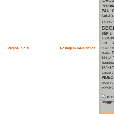
IORQ
PEQU
PAUL
SALÃ
SALEEN
SEG
SÉRI
SHUAN
SRT
Página inicial
Postagem mais antiga
SUNDO
T
TAGAZ
TESLA
TOURIN
TRÂNSI
VEECO
V
VIDE
WARTB
YOGOM