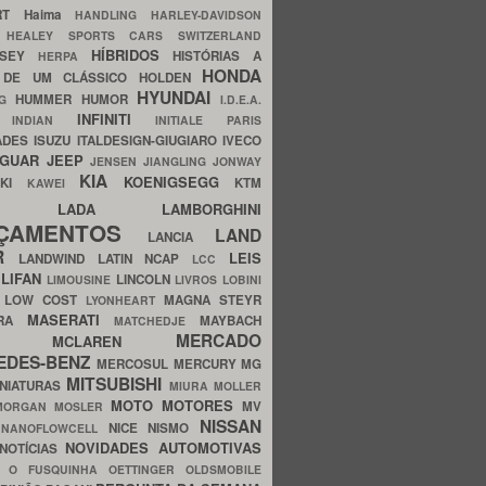
ERT
Haima
HANDLING
HARLEY-DAVIDSON
I
HEALEY SPORTS CARS SWITZERLAND
HÍBRIDOS
SSEY
HISTÓRIAS A
HERPA
HONDA
 DE UM CLÁSSICO
HOLDEN
HYUNDAI
HUMMER
HUMOR
NG
I.D.E.A.
INFINITI
IA
INDIAN
INITIALE PARIS
ADES
ISUZU
ITALDESIGN-GIUGIARO
IVECO
AGUAR
JEEP
JENSEN
JIANGLING
JONWAY
KIA
KOENIGSEGG
AKI
KTM
KAWEI
LADA
LAMBORGHINI
MHO
NÇAMENTOS
LAND
LANCIA
ER
LEIS
LANDWIND
LATIN NCAP
LCC
S
LIFAN
LINCOLN
LIMOUSINE
LIVROS
LOBINI
S
LOW COST
MAGNA STEYR
LYONHEART
MASERATI
DRA
MAYBACH
MATCHEDJE
MERCADO
ZDA
MCLAREN
EDES-BENZ
MERCOSUL
MERCURY
MG
MITSUBISHI
INIATURAS
MIURA
MOLLER
MOTO
MOTORES
MV
MORGAN
MOSLER
NISSAN
a
NICE
NISMO
NANOFLOWCELL
NOVIDADES AUTOMOTIVAS
NOTÍCIAS
C
O FUSQUINHA
OETTINGER
OLDSMOBILE