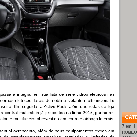
passa a integrar em sua lista de série vidros elétricos nas
ternos elétricos, faróis de neblina, volante multifuncional e
aseiro. Em seguida, a Active Pack, além das rodas de liga
a central multimídia já presentes na linha 2015, ganha ar-
CAT
olante multifuncional revestido em couro e airbags laterais.
7 em 1
e manual acrescenta, além de seus equipamentos extras em
ROME
s de estacionamento traseiros, regulador e limitador de