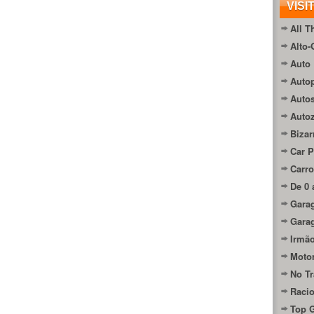
VISI
All T
Alto-
Auto 
Autop
Auto
Auto
Bizar
Car P
Carro
De 0 
Gara
Gara
Irmão
Moto
No Tr
Raci
Top 