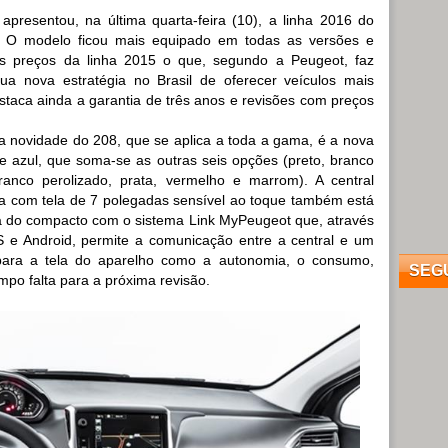
apresentou, na última quarta-feira (10), a linha 2016 do
. O modelo ficou mais equipado em todas as versões e
s preços da linha 2015 o que, segundo a Peugeot, faz
ua nova estratégia no Brasil de oferecer veículos mais
estaca ainda a garantia de três anos e revisões com preços
ra novidade do 208, que se aplica a toda a gama, é a nova
de azul, que soma-se as outras seis opções (preto, branco
branco perolizado, prata, vermelho e marrom). A central
ia com tela de 7 polegadas sensível ao toque também está
a do compacto com o sistema Link MyPeugeot que, através
OS e Android, permite a comunicação entre a central e um
para a tela do aparelho como a autonomia, o consumo,
SEG
po falta para a próxima revisão.