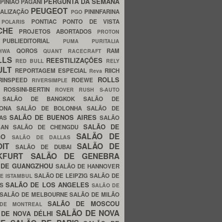
PERGUNTA DA SEMANA
PINIÃO
PAGANI
PEUGEOT
ALIZAÇÃO
PININFARINA
PGO
S
PONTIAC
PONTO DE VISTA
POLARIS
SCHE
PROJETOS ABORTADOS
PROTON
A
PUBLIEDITORIAL
PUMA
PURITALIA
QOROS
RAM
GHWA
QUANT
RACECRAFT
LLS
REESTILIZAÇÕES
RED BULL
RELY
ULT
REPORTAGEM ESPECIAL
RIICH
Reva
ROLLS
RINSPEED
ROEWE
RIVERSIMPLE
E
ROSSINI-BERTIN
ROVER
RUSH
S-AUTO
B
SALÃO DE BANGKOK
SALÃO DE
LONA
SALÃO DE BOLONHA
SALÃO DE
SALÃO DE BUENOS AIRES
LAS
SALÃO
SALÃO DE
SAN
SALÃO DE CHENGDU
SALÃO DE
AGO
SALÃO DE DALLAS
OIT
SALÃO DE
SALÃO DE DUBAI
NKFURT
SALÃO DE GENEBRA
 DE GUANGZHOU
SALÃO DE HANNOVER
SALÃO DE LEIPZIG
SALÃO DE
E ISTAMBUL
SALÃO DE LOS ANGELES
ES
SALÃO DE
SALÃO DE MELBOURNE
SALÃO DE MILÃO
SALÃO DE MOSCOU
 DE MONTREAL
SALÃO DE NOVA
 DE NOVA DÉLHI