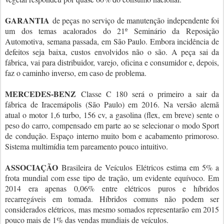
GARANTIA
de peças no serviço de manutenção independente foi
um dos temas acalorados do 21º Seminário da Reposição
Automotiva, semana passada, em São Paulo. Embora incidência de
defeitos seja baixa, custos envolvidos não o são. A peça sai da
fábrica, vai para distribuidor, varejo, oficina e consumidor e, depois,
faz o caminho inverso, em caso de problema.
MERCEDES-BENZ
Classe C 180 será o primeiro a sair da
fábrica de Iracemápolis (São Paulo) em 2016. Na versão alemã
atual o motor 1,6 turbo, 156 cv, a gasolina (flex, em breve) sente o
peso do carro, compensado em parte ao se selecionar o modo Sport
de condução. Espaço interno muito bom e acabamento primoroso.
Sistema multimídia tem pareamento pouco intuitivo.
ASSOCIAÇÃO
Brasileira de Veículos Elétricos estima em 5% a
frota mundial com esse tipo de tração, um evidente equívoco. Em
2014 era apenas 0,06% entre elétricos puros e híbridos
recarregáveis em tomada. Híbridos comuns não podem ser
considerados elétricos, mas mesmo somados representarão em 2015
pouco mais de 1% das vendas mundiais de veículos.