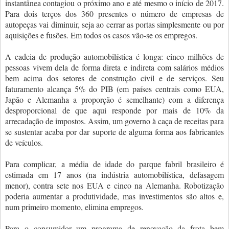
instantânea contagiou o próximo ano e até mesmo o início de 2017.
Para dois terços dos 360 presentes o número de empresas de
autopeças vai diminuir, seja ao cerrar as portas simplesmente ou por
aquisições e fusões. Em todos os casos vão-se os empregos.
A cadeia de produção automobilística é longa: cinco milhões de
pessoas vivem dela de forma direta e indireta com salários médios
bem acima dos setores de construção civil e de serviços. Seu
faturamento alcança 5% do PIB (em países centrais como EUA,
Japão e Alemanha a proporção é semelhante) com a diferença
desproporcional de que aqui responde por mais de 10% da
arrecadação de impostos. Assim, um governo à caça de receitas para
se sustentar acaba por dar suporte de alguma forma aos fabricantes
de veículos.
Para complicar, a média de idade do parque fabril brasileiro é
estimada em 17 anos (na indústria automobilística, defasagem
menor), contra sete nos EUA e cinco na Alemanha. Robotização
poderia aumentar a produtividade, mas investimentos são altos e,
num primeiro momento, elimina empregos.
Para o consumidor um programa de renovação da frota bem