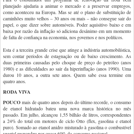
planejado ajudaria a animar o mercado e a preservar empregos,
como aconteceu na Europa. Mas se até o plano de substituição de
caminhões muito velhos – 30 anos ou mais – não consegue sair do
papel, o que dizer sobre automóveis. Poder aquisitivo baixo e em
baixa por razão da inflação só adiciona desânimo em um momento
de falta de confiança na economia, nos governos e nos políticos.
Esta é a terceira grande crise que atinge a indústria automobilística,
sem contar períodos de estagnação ou de baixo crescimento. As
duas primeiras causadas pelo choque de preço do petróleo (anos
1980) e as dificuldades ao sair da hiperinflação (anos 1990). Uma
durou 10 anos, a outra sete anos. Quem sabe essa termine em
quatro anos.
RODA VIVA
POUCO
mais de quatro anos depois do último recorde, o consumo
de etanol hidratado bateu uma nova marca histórica no mês
passado. Em julho, alcançou 1,55 bilhão de litros, correspondentes
a 24% do total em motores de ciclo Otto (flex, gasolina e etanol
puro). Somado ao etanol anidro misturado à gasolina o combustível
vegetal respondeu por quase 60% do consumo nacional.