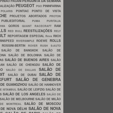
PERGUNTA DA SEMANA
PINIÃO
PAGANI
PEUGEOT
ALIZAÇÃO
PININFARINA
PGO
S
PONTIAC
PONTO DE VISTA
POLARIS
SCHE
PROJETOS ABORTADOS
PROTON
A
PUBLIEDITORIAL
PUMA
PURITALIA
QOROS
RAM
GHWA
QUANT
RACECRAFT
LLS
REESTILIZAÇÕES
RED BULL
RELY
ULT
REPORTAGEM ESPECIAL
RIICH
Reva
ROLLS
RINSPEED
ROEWE
RIVERSIMPLE
E
ROSSINI-BERTIN
ROVER
RUSH
S-AUTO
B
SALÃO DE BANGKOK
SALÃO DE
LONA
SALÃO DE BOLONHA
SALÃO DE
SALÃO DE BUENOS AIRES
LAS
SALÃO
SALÃO DE
SAN
SALÃO DE CHENGDU
SALÃO DE
AGO
SALÃO DE DALLAS
OIT
SALÃO DE
SALÃO DE DUBAI
NKFURT
SALÃO DE GENEBRA
 DE GUANGZHOU
SALÃO DE HANNOVER
SALÃO DE LEIPZIG
SALÃO DE
E ISTAMBUL
SALÃO DE LOS ANGELES
ES
SALÃO DE
SALÃO DE MELBOURNE
SALÃO DE MILÃO
SALÃO DE MOSCOU
 DE MONTREAL
SALÃO DE NOVA
 DE NOVA DÉLHI