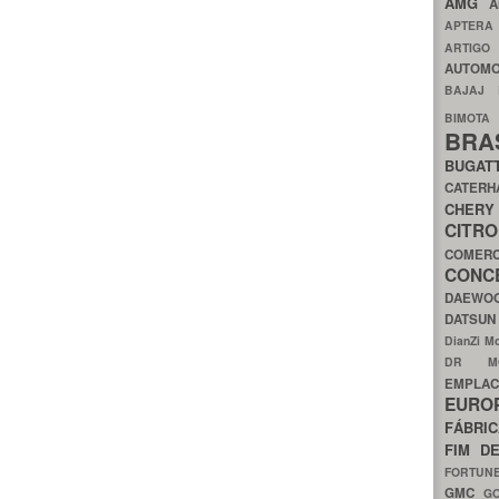
AMG
A
APTER
ARTIG
AUTOMO
BAJAJ
BIMOT
BRA
BUGAT
CATER
CH
CIT
COMER
CON
DAEW
DATSU
DianZi M
DR 
EMPL
EURO
FÁBRI
FIM D
FORTUN
GMC
G