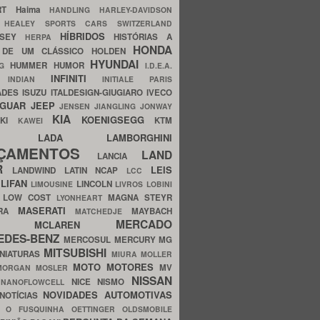
ERT
Haima
HANDLING
HARLEY-DAVIDSON
I
HEALEY SPORTS CARS SWITZERLAND
HÍBRIDOS
SSEY
HISTÓRIAS A
HERPA
HONDA
 DE UM CLÁSSICO
HOLDEN
HYUNDAI
HUMMER
HUMOR
NG
I.D.E.A.
INFINITI
IA
INDIAN
INITIALE PARIS
ADES
ISUZU
ITALDESIGN-GIUGIARO
IVECO
AGUAR
JEEP
JENSEN
JIANGLING
JONWAY
KIA
KOENIGSEGG
AKI
KTM
KAWEI
LADA
LAMBORGHINI
MHO
NÇAMENTOS
LAND
LANCIA
ER
LEIS
LANDWIND
LATIN NCAP
LCC
S
LIFAN
LINCOLN
LIMOUSINE
LIVROS
LOBINI
S
LOW COST
MAGNA STEYR
LYONHEART
MASERATI
DRA
MAYBACH
MATCHEDJE
MERCADO
ZDA
MCLAREN
EDES-BENZ
MERCOSUL
MERCURY
MG
MITSUBISHI
INIATURAS
MIURA
MOLLER
MOTO
MOTORES
MV
MORGAN
MOSLER
NISSAN
a
NICE
NISMO
NANOFLOWCELL
NOVIDADES AUTOMOTIVAS
NOTÍCIAS
C
O FUSQUINHA
OETTINGER
OLDSMOBILE