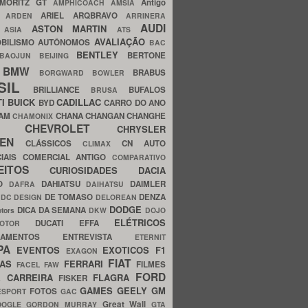
MORITZ GT
Antigo
AMPHICOACH
AMSIA
ARIEL
ARQBRAVO
A
ARDEN
ARRINERA
AUDI
ASTON MARTIN
O
ASIA
ATS
AVALIAÇÃO
BILISMO
AUTÔNOMOS
BAC
BENTLEY
BERTONE
BAOJUN
BEIJING
BMW
BRABUS
A
BORGWARD
BOWLER
SIL
BRILLIANCE
BUFALOS
BRUSA
TI
BUICK
CADILLAC
BYD
CARRO DO ANO
HAM
CHANA
CHANGAN
CHANGHE
CHAMONIX
CHEVROLET
ERY
CHRYSLER
ROEN
CLÁSSICOS
CN AUTO
CLIMAX
CIAIS
COMERCIAL ANTIGO
COMPARATIVO
CEITOS
CURIOSIDADES
DACIA
OO
DAHIATSU
DAIMLER
DAFRA
DAIHATSU
N
DE TOMASO
DENZA
DC DESIGN
DELOREAN
DODGE
DICA DA SEMANA
otors
DKW
DOJO
ELÉTRICOS
DUCATI
EFFA
MOTOR
ACAMENTOS
ENTREVISTA
ETERNIT
PA
EVENTOS
EXOTICOS
F1
EXAGON
FIAT
CAS
FERRARI
FILMES
FACEL
FAW
FORD
E CARREIRA
FLAGRA
FISKER
GAMES
GEELY
GM
FOTOS
ESPORT
GAC
Great Wall
OOGLE
GORDON MURRAY
GTA