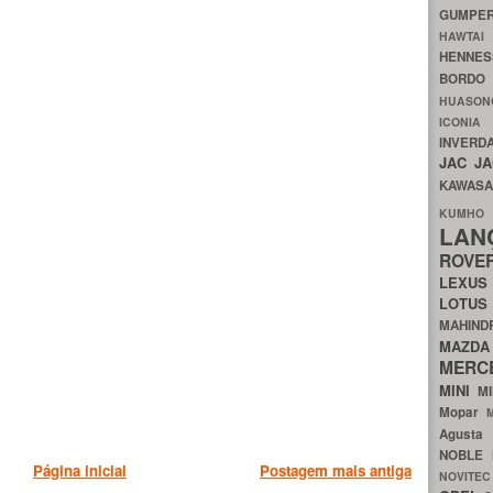
GUMP
HAWTA
HENNE
BORDO
HUASO
ICON
INVERD
JAC
J
KAWAS
KU
LA
ROV
LEXU
LOTU
MAHIN
MA
MERC
MINI
M
Mopar
Agust
NOBLE
Página inicial
Postagem mais antiga
NOVITE