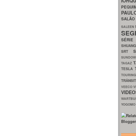
IORQ
PEQU
PAUL
SALÃ
SALEEN
SEG
SÉRI
SHUAN
SRT
SUNDO
T
TAGAZ
TESLA
TOURIN
TRÂNSI
VEECO
V
VIDE
WARTB
YOGOM