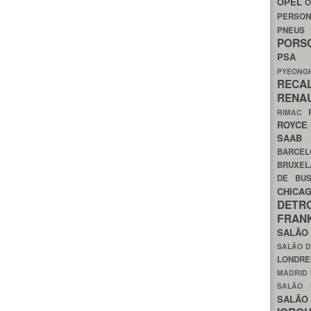
OPEL
O
PERSON
PNEU
POR
PS
PYEON
RECA
RENA
RIMAC
ROYC
SAA
BARCE
BRUXE
DE BU
CHIC
DETR
FRA
SALÃO
SALÃO D
LONDR
MADRID
SALÃO
SALÃO