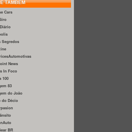
TE TAMBÉM
he Cars
Giro
Diário
olis
s Segredos
zine
ricesAutomotivas
oint News
s In Foco
a 100
gem 83
gem do João
 do Décio
rpasion
ânsito
onAuto
Gear BR