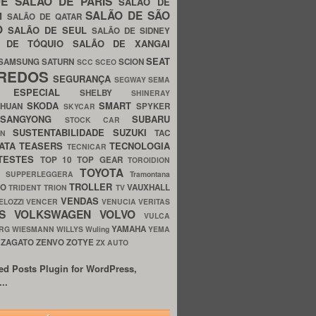
UE
SALÃO DE PARIS
SALÃO DE
SALÃO DE SÃO
IM
SALÃO DE QATAR
O
SALÃO DE SEUL
SALÃO DE SIDNEY
O DE TÓQUIO
SALÃO DE XANGAI
SEAT
SAMSUNG
SATURN
SCION
SCC
SCEO
REDOS
SEGURANÇA
SEGWAY
SEMA
E ESPECIAL
SHELBY
SHINERAY
SKODA
SMART
GHUAN
SPYKER
SKYCAR
SSANGYONG
SUBARU
STOCK CAR
SUSTENTABILIDADE
SUZUKI
TAC
WN
ATA
TEASERS
TECNOLOGIA
TECNICAR
TESTES
TOP 10
TOP GEAR
TOROIDION
TOYOTA
G SUPPERLEGGERA
Tramontana
TROLLER
TO
VAUXHALL
TRIDENT
TRION
TV
VENDAS
ELOZZI
VENCER
VENUCIA
VERITAS
OS
VOLKSWAGEN
VOLVO
VULCA
YAMAHA
URG
WIESMANN
WILLYS
Wuling
YEMA
ZAGATO
ZENVO
ZOTYE
O
ZX AUTO