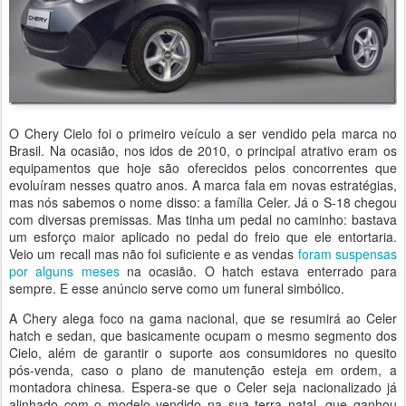
O Chery Cielo foi o primeiro veículo a ser vendido pela marca no
Brasil. Na ocasião, nos idos de 2010, o principal atrativo eram os
equipamentos que hoje são oferecidos pelos concorrentes que
evoluíram nesses quatro anos. A marca fala em novas estratégias,
mas nós sabemos o nome disso: a família Celer. Já o S-18 chegou
com diversas premissas. Mas tinha um pedal no caminho: bastava
um esforço maior aplicado no pedal do freio que ele entortaria.
Veio um recall mas não foi suficiente e as vendas
foram suspensas
por alguns meses
na ocasião. O hatch estava enterrado para
sempre. E esse anúncio serve como um funeral simbólico.
A Chery alega foco na gama nacional, que se resumirá ao Celer
hatch e sedan, que basicamente ocupam o mesmo segmento dos
Cielo, além de garantir o suporte aos consumidores no quesito
pós-venda, caso o plano de manutenção esteja em ordem, a
montadora chinesa. Espera-se que o Celer seja nacionalizado já
alinhado com o modelo vendido na sua terra natal, que ganhou