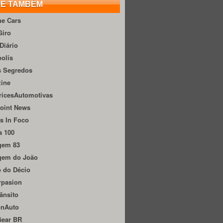
TE TAMBÉM
he Cars
Giro
Diário
olis
s Segredos
zine
ricesAutomotivas
oint News
s In Foco
a 100
gem 83
gem do João
 do Décio
rpasion
ânsito
onAuto
Gear BR