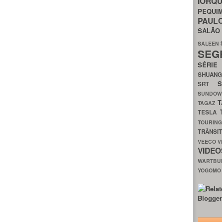
IORQ
PEQU
PAUL
SALÃ
SALEEN
SEG
SÉRI
SHUAN
SRT
SUNDO
T
TAGAZ
TESLA
TOURIN
TRÂNSI
VEECO
V
VIDE
WARTB
YOGOM