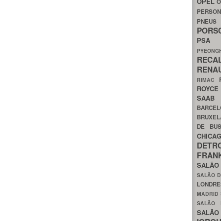
OPEL
O
PERSON
PNEU
POR
PS
PYEON
RECA
RENA
RIMAC
ROYC
SAA
BARCE
BRUXE
DE BU
CHIC
DETR
FRA
SALÃO
SALÃO D
LONDR
MADRID
SALÃO
SALÃO