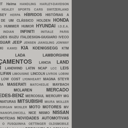
ERT
Haima
HANDLING
HARLEY-DAVIDSON
I
HEALEY SPORTS CARS SWITZERLAND
HÍBRIDOS
SSEY
HISTÓRIAS A
HERPA
HONDA
 DE UM CLÁSSICO
HOLDEN
HYUNDAI
HUMMER
HUMOR
NG
I.D.E.A.
INFINITI
IA
INDIAN
INITIALE PARIS
ADES
ISUZU
ITALDESIGN-GIUGIARO
IVECO
AGUAR
JEEP
JENSEN
JIANGLING
JONWAY
KIA
KOENIGSEGG
AKI
KTM
KAWEI
LADA
LAMBORGHINI
MHO
NÇAMENTOS
LAND
LANCIA
ER
LEIS
LANDWIND
LATIN NCAP
LCC
S
LIFAN
LINCOLN
LIMOUSINE
LIVROS
LOBINI
S
LOW COST
MAGNA STEYR
LYONHEART
MASERATI
DRA
MAYBACH
MATCHEDJE
MERCADO
ZDA
MCLAREN
EDES-BENZ
MERCOSUL
MERCURY
MG
MITSUBISHI
INIATURAS
MIURA
MOLLER
MOTO
MOTORES
MV
MORGAN
MOSLER
NISSAN
a
NICE
NISMO
NANOFLOWCELL
NOVIDADES AUTOMOTIVAS
NOTÍCIAS
C
O FUSQUINHA
OETTINGER
OLDSMOBILE