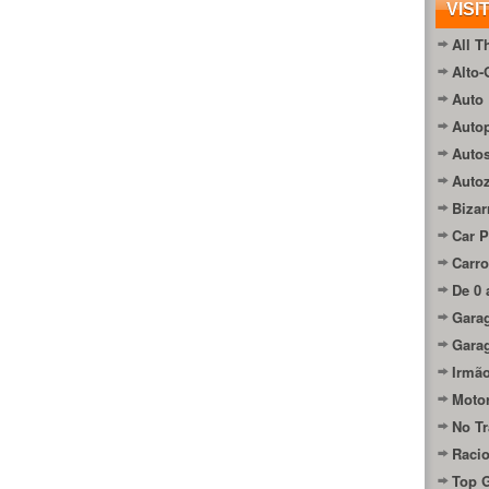
VISI
All T
Alto-
Auto 
Autop
Auto
Auto
Bizar
Car P
Carro
De 0 
Gara
Gara
Irmão
Moto
No Tr
Raci
Top 