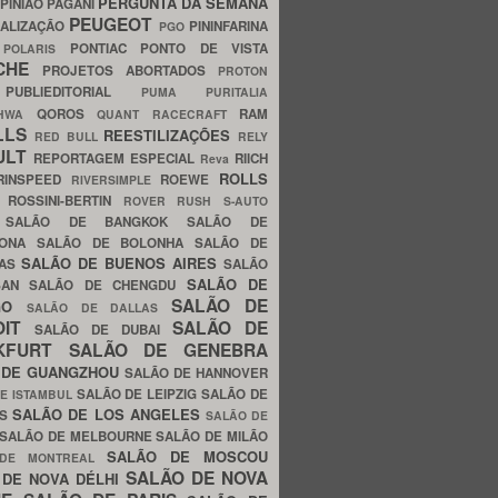
PERGUNTA DA SEMANA
PINIÃO
PAGANI
PEUGEOT
ALIZAÇÃO
PININFARINA
PGO
S
PONTIAC
PONTO DE VISTA
POLARIS
SCHE
PROJETOS ABORTADOS
PROTON
A
PUBLIEDITORIAL
PUMA
PURITALIA
QOROS
RAM
GHWA
QUANT
RACECRAFT
LLS
REESTILIZAÇÕES
RED BULL
RELY
ULT
REPORTAGEM ESPECIAL
RIICH
Reva
ROLLS
RINSPEED
ROEWE
RIVERSIMPLE
E
ROSSINI-BERTIN
ROVER
RUSH
S-AUTO
B
SALÃO DE BANGKOK
SALÃO DE
LONA
SALÃO DE BOLONHA
SALÃO DE
SALÃO DE BUENOS AIRES
LAS
SALÃO
SALÃO DE
SAN
SALÃO DE CHENGDU
SALÃO DE
AGO
SALÃO DE DALLAS
OIT
SALÃO DE
SALÃO DE DUBAI
NKFURT
SALÃO DE GENEBRA
 DE GUANGZHOU
SALÃO DE HANNOVER
SALÃO DE LEIPZIG
SALÃO DE
E ISTAMBUL
SALÃO DE LOS ANGELES
ES
SALÃO DE
SALÃO DE MELBOURNE
SALÃO DE MILÃO
SALÃO DE MOSCOU
 DE MONTREAL
SALÃO DE NOVA
 DE NOVA DÉLHI