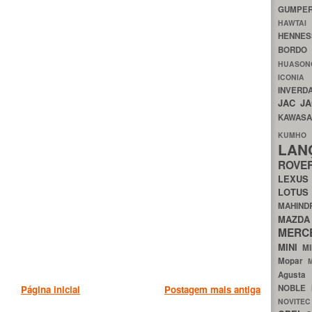
GUMP
HAWTA
HENNE
BORDO
HUASO
ICON
INVERD
JAC
J
KAWAS
KU
LA
ROV
LEXU
LOTU
MAHIN
MA
MERC
MINI
M
Mopar
Agust
NOBLE
Página inicial
Postagem mais antiga
NOVITE