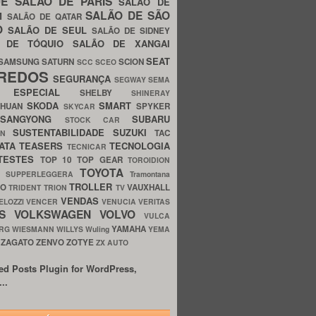
UE
SALÃO DE PARIS
SALÃO DE
SALÃO DE SÃO
IM
SALÃO DE QATAR
O
SALÃO DE SEUL
SALÃO DE SIDNEY
O DE TÓQUIO
SALÃO DE XANGAI
SEAT
SAMSUNG
SATURN
SCION
SCC
SCEO
REDOS
SEGURANÇA
SEGWAY
SEMA
E ESPECIAL
SHELBY
SHINERAY
SKODA
SMART
GHUAN
SPYKER
SKYCAR
SSANGYONG
SUBARU
STOCK CAR
SUSTENTABILIDADE
SUZUKI
TAC
WN
ATA
TEASERS
TECNOLOGIA
TECNICAR
TESTES
TOP 10
TOP GEAR
TOROIDION
TOYOTA
G SUPPERLEGGERA
Tramontana
TROLLER
TO
VAUXHALL
TRIDENT
TRION
TV
VENDAS
ELOZZI
VENCER
VENUCIA
VERITAS
OS
VOLKSWAGEN
VOLVO
VULCA
YAMAHA
URG
WIESMANN
WILLYS
Wuling
YEMA
ZAGATO
ZENVO
ZOTYE
O
ZX AUTO