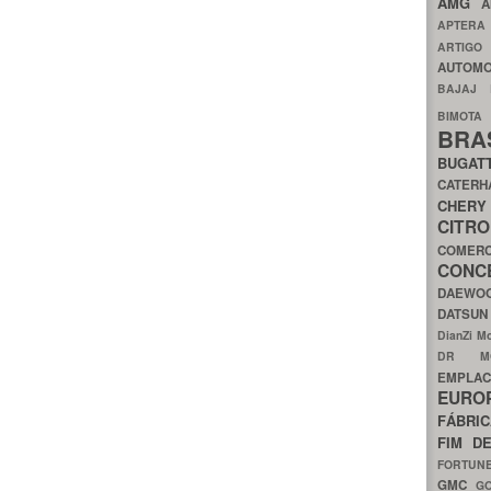
AMG
A
APTER
ARTIG
AUTOMO
BAJAJ
BIMOT
BRA
BUGAT
CATER
CH
CIT
COMER
CON
DAEW
DATSU
DianZi M
DR 
EMPL
EURO
FÁBRI
FIM D
FORTUN
GMC
G