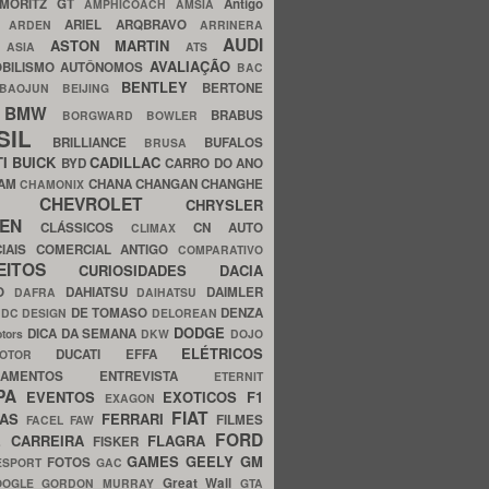
MORITZ GT
Antigo
AMPHICOACH
AMSIA
ARIEL
ARQBRAVO
A
ARDEN
ARRINERA
AUDI
ASTON MARTIN
O
ASIA
ATS
AVALIAÇÃO
BILISMO
AUTÔNOMOS
BAC
BENTLEY
BERTONE
BAOJUN
BEIJING
BMW
BRABUS
A
BORGWARD
BOWLER
SIL
BRILLIANCE
BUFALOS
BRUSA
TI
BUICK
CADILLAC
BYD
CARRO DO ANO
HAM
CHANA
CHANGAN
CHANGHE
CHAMONIX
CHEVROLET
ERY
CHRYSLER
ROEN
CLÁSSICOS
CN AUTO
CLIMAX
CIAIS
COMERCIAL ANTIGO
COMPARATIVO
CEITOS
CURIOSIDADES
DACIA
OO
DAHIATSU
DAIMLER
DAFRA
DAIHATSU
N
DE TOMASO
DENZA
DC DESIGN
DELOREAN
DODGE
DICA DA SEMANA
otors
DKW
DOJO
ELÉTRICOS
DUCATI
EFFA
MOTOR
ACAMENTOS
ENTREVISTA
ETERNIT
PA
EVENTOS
EXOTICOS
F1
EXAGON
FIAT
CAS
FERRARI
FILMES
FACEL
FAW
FORD
E CARREIRA
FLAGRA
FISKER
GAMES
GEELY
GM
FOTOS
ESPORT
GAC
Great Wall
OOGLE
GORDON MURRAY
GTA