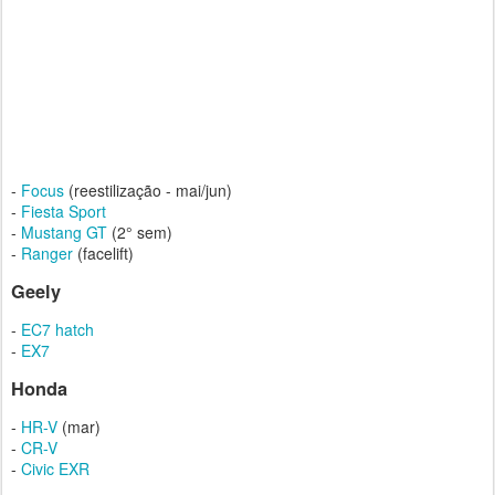
-
Focus
(reestilização - mai/jun)
-
Fiesta Sport
-
Mustang GT
(2° sem)
-
Ranger
(facelift)
Geely
-
EC7 hatch
-
EX7
Honda
-
HR-V
(mar)
-
CR-V
-
Civic EXR