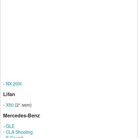
-
NX 200t
Lifan
-
X50
(2° sem)
Mercedes-Benz
-
GLE
-
CLA Shooting
-
S-Coupé