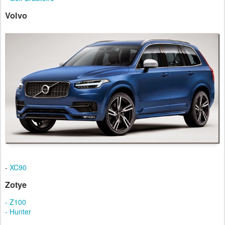
Volvo
-
XC90
Zotye
- Z100
- Hunter