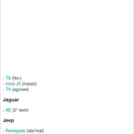
-
T6
(fev.)
-
novo J5
(março)
-
T5
(ago/set)
Jaguar
-
XE
(2° sem)
Jeep
-
Renegade
(abr/mai)