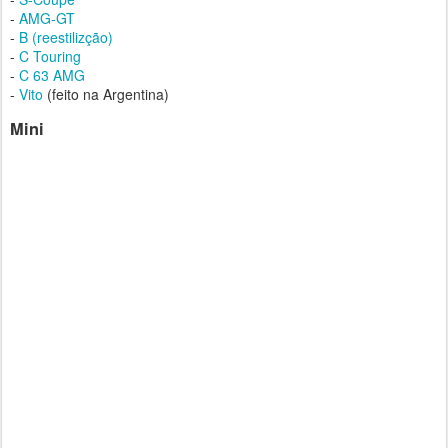
-
AMG-GT
-
B (reestilizção)
-
C Touring
-
C 63 AMG
-
Vito
(feito na Argentina)
Mini