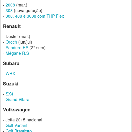
-
2008
(mar.)
-
308
(nova geração)
-
308, 408 e 3008 com THP Flex
Renault
- Duster (mar.)
-
Oroch
(jun/jul)
-
Sandero RS
(2° sem)
-
Mégane R.S
Subaru
-
WRX
Suzuki
-
SX4
-
Grand Vitara
Volkswagen
- Jetta 2015 nacional
-
Golf Variant
-
Golf Brasileiro