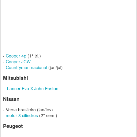
-
Cooper 4p
(1° tri.)
-
Cooper JCW
-
Countryman nacional
(jun/jul)
Mitsubishi
-
Lancer Evo X John Easton
Nissan
- Versa brasileiro (jan/fev)
-
motor 3 cilindros
(2° sem.)
Peugeot